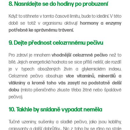
8. Nasnídejte se do hodiny po probuzení
Když to stihnete v tomto časové limitu, bude to ideální. V této
době se totiž v organismu aktivují
hormony a enzymy
potřebné ke správnému trávení.
9. Dejte přednost celozrnnému pečivu
Pro zdraví je mnohem
vhodnější celozrnné pečivo
než to
bílé. Jejich energetická hodnota se sice příliš neliší, ale rozdíl
je v typech obsažených živin a glykemickém indexu.
Celozrnné pečivo obsahuje
více vitaminů, minerálů a
vlákniny a kromě toho vás zasytí na podstatně delší
dobu
(místo pšeničného zkuste třeba žitné nebo špaldové
pečivo).
10. Takhle by snídaně vypadat neměla
Tučné uzeniny, sušenky a sladké pečivo, jako jsou koblihy,
croissanty a další dobrůtky… Nic z toho by se ráno na stole