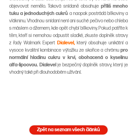
objevovat nemělo. Taková snídaně obsahuje
příliš mnoho
tuku a jednoduchých cukrů
a naopak postrádá bílkoviny a
vlákninu. Vhodnou snídaní není ani suché pečivo nebo chleba
s máslem a džemem, kde opět chybí bílkoviny. Pokud patříte k
těm, kteří si nemohou odpustit sladké, zkuste doplněk stravy
z řady Walmark Expert
Dialevel,
který obsahuje unikátní a
vysoce kvalitní kombinace výtažku ze skořice a chrómu
pro
normální hladinu cukru v krvi, obohacená o kyselinu
alfa-lipoovou. Dialevel
je bezpečný doplněk stravy, který je
vhodný také při dlouhodobém užívání.
Zpět na seznam všech článků