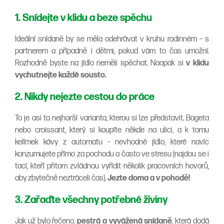
1. Snídejte v klidu a beze spěchu
Ideální snídaně by se měla odehrávat v kruhu rodinném – s
partnerem a případně i dětmi, pokud vám to čas umožní.
Rozhodně byste na jídlo neměli spěchat. Naopak si
v klidu
vychutnejte každé sousto.
2. Nikdy nejezte cestou do práce
To je asi ta nejhorší varianta, kterou si lze představit. Bageta
nebo croissant, který si koupíte někde na ulici, a k tomu
kelímek kávy z automatu – nevhodné jídlo, které navíc
konzumujete přímo za pochodu a často ve stresu (najdou se i
tací, kteří přitom zvládnou vyřídit několik pracovních hovorů,
aby zbytečně neztráceli čas).
Jezte doma a v pohodě!
3. Zařaďte všechny potřebné živiny
Jak už bylo řečeno,
pestrá a vyvážená snídaně
, která dodá