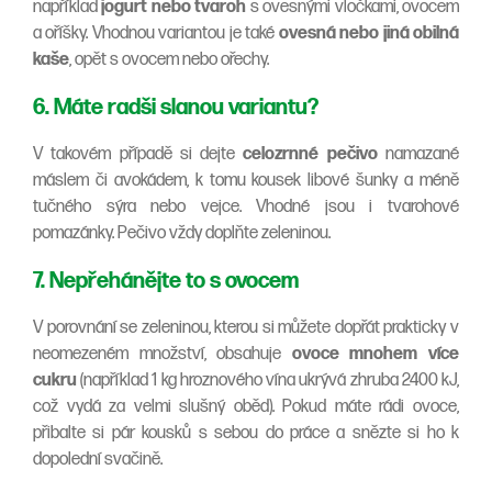
například
jogurt nebo tvaroh
s ovesnými vločkami, ovocem
a oříšky. Vhodnou variantou je také
ovesná nebo jiná obilná
kaše
, opět s ovocem nebo ořechy.
6. Máte radši slanou variantu?
V takovém případě si dejte
celozrnné pečivo
namazané
máslem či avokádem, k tomu kousek libové šunky a méně
tučného sýra nebo vejce. Vhodné jsou i tvarohové
pomazánky. Pečivo vždy doplňte zeleninou.
7. Nepřehánějte to s ovocem
V porovnání se zeleninou, kterou si můžete dopřát prakticky v
neomezeném množství, obsahuje
ovoce mnohem více
cukru
(například 1 kg hroznového vína ukrývá zhruba 2400 kJ,
což vydá za velmi slušný oběd). Pokud máte rádi ovoce,
přibalte si pár kousků s sebou do práce a snězte si ho k
dopolední svačině.