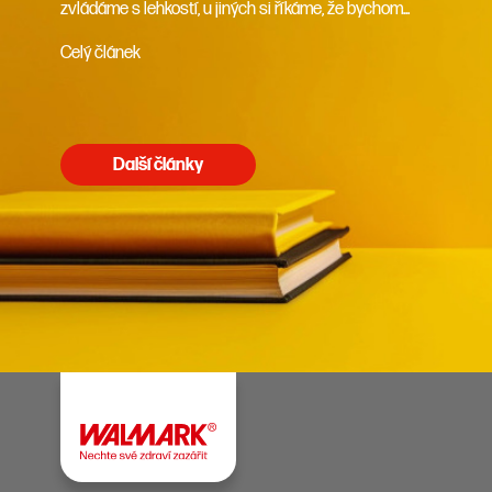
zvládáme s lehkostí, u jiných si říkáme, že bychom...
Celý článek
Další články