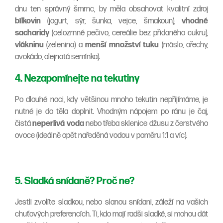
dnu ten správný šmrnc, by měla obsahovat kvalitní zdroj
bílkovin
(jogurt, sýr, šunka, vejce, šmakoun),
vhodné
sacharidy
(celozrnné pečivo, cereálie bez přidaného cukru),
vlákninu
(zelenina) a
menší množství tuku
(máslo, ořechy,
avokádo, olejnatá semínka).
4. Nezapomínejte na tekutiny
Po dlouhé noci, kdy většinou mnoho tekutin nepřijímáme, je
nutné je do těla doplnit. Vhodným nápojem po ránu je čaj,
čistá
neperlivá voda
nebo třeba sklenice džusu z čerstvého
ovoce (ideálně opět naředěná vodou v poměru 1:1 a víc).
5. Sladká snídaně? Proč ne?
Jestli zvolíte sladkou, nebo slanou snídani, záleží na vašich
chuťových preferencích. Ti, kdo mají radši sladké, si mohou dát