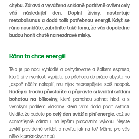
chybu. Zdravá a vyvážená snídaně pozitivně ovlivní celý
váš následující den. Doplní živiny, nastartuje
metabolismus a dodá tolik potřebnou energii. Když se
ráno nasnídáte, zabráníte také tomu, že vás dopoledne
budou honit chutě na nezdravé mlsky.
Ráno to chce energii!
Tělo je po noci vyhládlé a dehydrované a šálkem espresa,
které si v rychlosti vypijete po příchodu do práce, abyste ho
„aspoň něčím nakopli“, mu nijak neprospějete, spíš naopak.
Raději si trochu přivstaňte a připravte si kvalitní snídani
bohatou na bílkoviny
, které pomohou zahnat hlad, a s
vysokým podílem vlákniny, která vám dodá pocit sytosti.
Uvidíte, že budete
po celý den
svěží a plní energie,
což se
samozřejmě odrazí i na lepším pracovním výkonu. Nejste
zvyklí pravidelně snídat a nevíte, jak na to? Máme pro vás
několik praktických tipů.