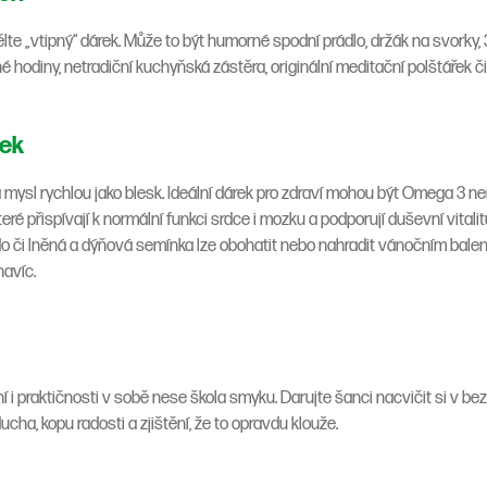
e „vtipný“ dárek. Může to být humorné spodní prádlo, držák na svorky, 3D
é hodiny, netradiční kuchyňská zástěra, originální meditační polštářek 
zek
a mysl rychlou jako blesk. Ideální dárek pro zdraví mohou být Omega 3
eré přispívají k normální funkci srdce i mozku a podporují duševní vitali
do či lněná a dýňová semínka lze obohatit nebo nahradit vánočním bale
navíc.
í i praktičnosti v sobě nese škola smyku. Darujte šanci nacvičit si v 
cha, kopu radosti a zjištění, že to opravdu klouže.