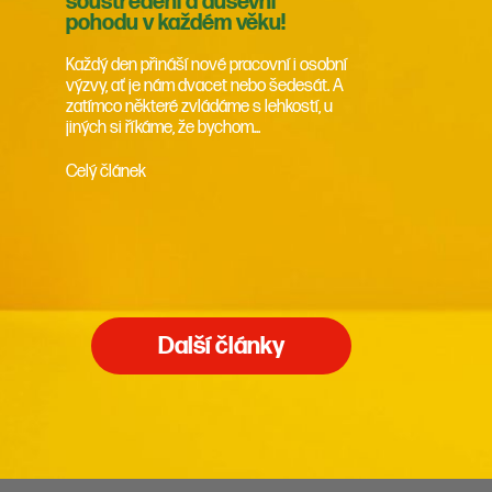
soustředění a duševní
pohodu v každém věku!
Každý den přináší nové pracovní i osobní
výzvy, ať je nám dvacet nebo šedesát. A
zatímco některé zvládáme s lehkostí, u
jiných si říkáme, že bychom...
Celý článek
Další články