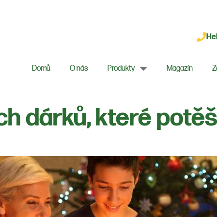
Hel
Domů
O nás
Produkty
Magazín
Z
ch dárků, které potěší