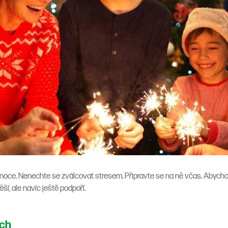
Vánoce. Nenechte se zválcovat stresem. Připravte se na ně včas. Abychom
ěší, ale navíc ještě podpoří.
ích