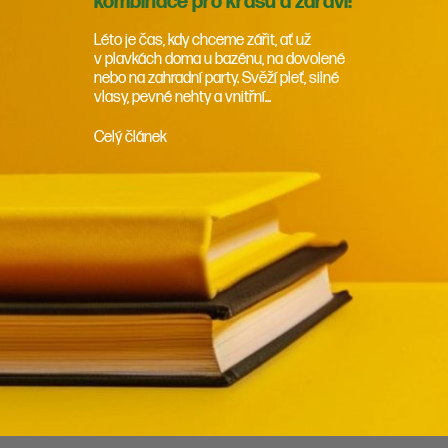
kombinace pro krásu a zdraví!
Léto je čas, kdy chceme zářit, ať už
v plavkách doma u bazénu, na dovolené
nebo na zahradní party. Svěží pleť, silné
vlasy, pevné nehty a vnitřní...
Celý článek