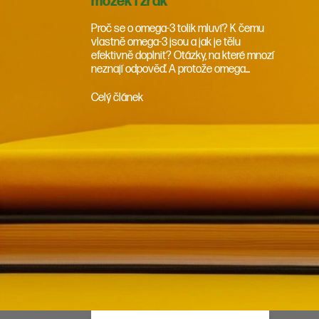
mozek i zrak
Proč se o omega-3 tolik mluví? K čemu
vlastně omega-3 jsou a jak je tělu
efektivně doplnit? Otázky, na které mnozí
neznají odpověď. A protože omega...
Celý článek