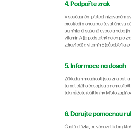
4. Podpořte zrak
V současném přetechnizovaném světě 
prostředí mohou pociťovat únavu očí
semínka či sušené ovoce a nebo jim
vitamín A (je podstatný nejen pro zra
zdraví očí) a vitamín E (působící jako 
5. Informace na dosah
Základem moudrosti jsou znalosti a 
tematického časopisu a nemusí být z
tak můžete řešit knihy. Místo zaplňo
6. Darujte pomocnou ru
Častá otázka, co věnovat lidem, kteř