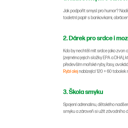
Jak podpořit smysl pro humor? Nadělt
toaletní papír s bankovkami, obrácen
2. Dárek pro srdce i mo
Kdo by nechtěl mít srdce jako zvon 
(zejména jejich složky EPA a DHA), kt
především mořské ryby, řasy, avoká
Rybí olej
nabízející 120 + 60 tobolek 
3. Škola smyku
Spojení adrenalinu, dětského nadšen
smyku a zároveň si užít závodního du