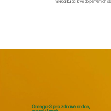
mikrocirkulaci krve do periferních ob
Omega-3 pro zdravé srdce,