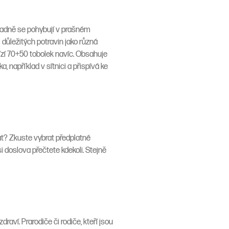
ípadně se pohybují v prašném
důležitých potravin jako různá
ízí 70+50 tobolek navíc. Obsahuje
a, například v sítnici a přispívá ke
at? Zkuste vybrat předplatné
i doslova přečtete kdekoli. Stejně
aví. Prarodiče či rodiče, kteří jsou