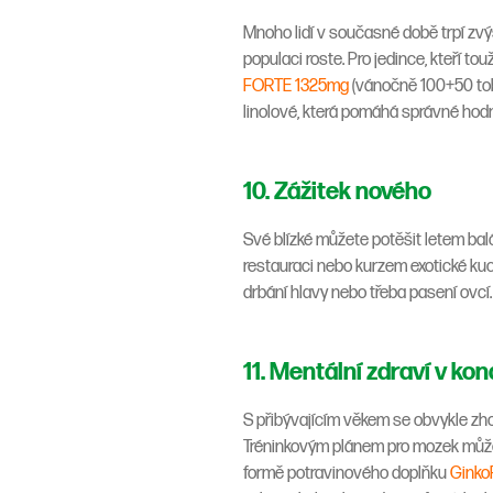
Mnoho lidí v současné době trpí zvýš
populaci roste. Pro jedince, kteří to
FORTE 1325mg
(vánočně 100+50 tobo
linolové, která pomáhá správné hodn
10. Zážitek nového
Své blízké můžete potěšit letem bal
restauraci nebo kurzem exotické kuchy
drbání hlavy nebo třeba pasení ovcí.
11. Mentální zdraví v kon
S přibývajícím věkem se obvykle zho
Tréninkovým plánem pro mozek může 
formě potravinového doplňku
Ginko