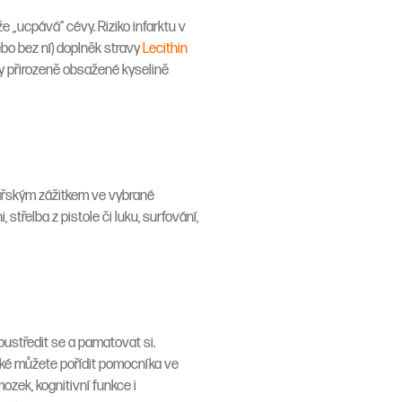
 „ucpává“ cévy. Riziko infarktu v
nebo bez ní) doplněk stravy
Lecithin
ky přirozeně obsažené kyselině
nářským zážitkem ve vybrané
 střelba z pistole či luku, surfování,
oustředit se a pamatovat si.
aké můžete pořídit pomocníka ve
ozek, kognitivní funkce i