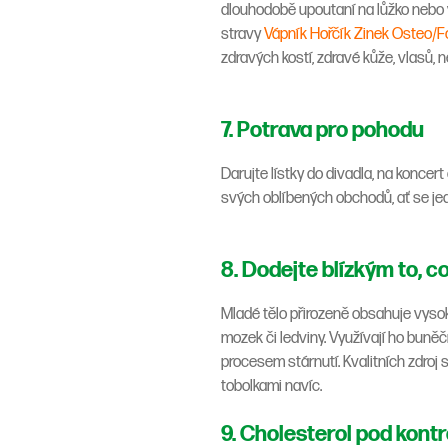
dlouhodobě upoutaní na lůžko nebo v
stravy
Vápník Hořčík Zinek Osteo/F
zdravých kostí, zdravé kůže, vlasů, 
7. Potrava pro pohodu
Darujte lístky do divadla, na koncer
svých oblíbených obchodů, ať se jed
8. Dodejte blízkým to, c
Mladé tělo přirozeně obsahuje vysok
mozek či ledviny. Využívají ho buněč
procesem stárnutí. Kvalitních zdroj
tobolkami navíc.
9. Cholesterol pod kont