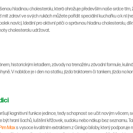
enou hladinou cholesterolu, která ohrožuje především naše srdce tím, že
uží mít zdraví ve svých rukách můžete pořídit speciální kuchařku a k ní (
lek navíc). Ideální pro aktivní péči o správnou hladinu cholesterolu, dí
oty cholesterolu udržovat.
ónem, historickým letadlem, závody na trenažéru závodní formule, kuli
ně. V nabídce je i den na statku, jízda traktorem či tankem, jízda na koni,
dici
ršují kognitivní funkce jedince, tedy schopnost se učit novým věcem, s
být hraní šachů, luštění křížovek, sudoku nebo nákup bez seznamu. T
Pim Max
s vysoce kvalitním extraktem z Ginkgo biloby, který podporuje m