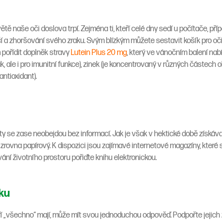
naše oči doslova trpí. Zejména ti, kteří celé dny sedí u počítače, př
 a zhoršování svého zraku. Svým blízkým můžete sestavit košík pro oči 
 pořídit doplněk stravy
Lutein Plus 20 mg
, který ve vánočním balení nab
k, ale i pro imunitní funkce), zinek (je koncentrovaný v různých částech ok
antioxidant).
ty se zase neobejdou bez informací. Jak je však v hektické době získáv
rovna papírový. K dispozici jsou zajímavé internetové magazíny, které s
vání životního prostoru pořiďte knihu elektronickou.
ku
í „všechno“ mají, může mít svou jednoduchou odpověď. Podpořte jejich zdr