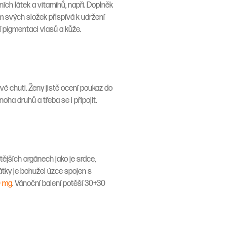
ch látek a vitamínů, napři. Doplněk
ím svých složek přispívá k udržení
í pigmentaci vlasů a kůže.
vé chuti. Ženy jistě ocení poukaz do
ha druhů a třeba se i připojit.
ějších orgánech jako je srdce,
átky je bohužel úzce spojen s
0 mg
. Vánoční balení potěší 30+30