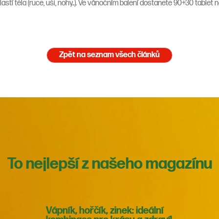
lastí těla (ruce, uši, nohy..). Ve vánočním balení dostanete 90+30 tablet n
Zpět na seznam všech článků
To nejlepší z našeho magazínu
Vápník, hořčík, zinek: ideální