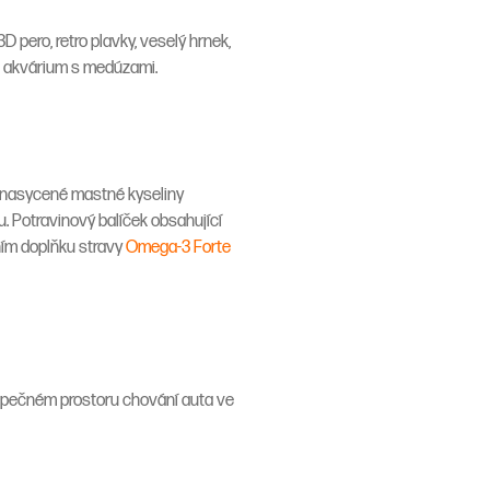
 pero, retro plavky, veselý hrnek,
či akvárium s medúzami.
 nenasycené mastné kyseliny
tu. Potravinový balíček obsahující
ním doplňku stravy
Omega-3 Forte
bezpečném prostoru chování auta ve