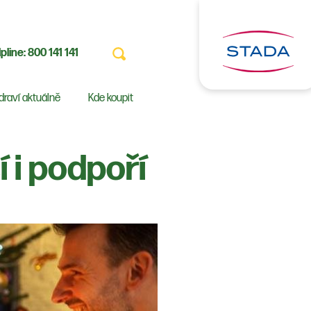
pline:
800 141 141
draví aktuálně
Kde koupit
 i podpoří