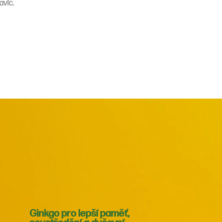
avíc.
Ginkgo pro lepší paměť,