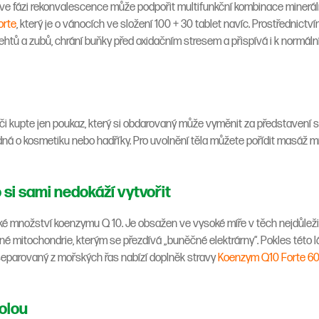
e fázi rekonvalescence může podpořit multifunkční kombinace minerální
orte
, který je o vánocích ve složení 100 + 30 tablet navíc. Prostřednictv
nehtů a zubů, chrání buňky před oxidačním stresem a přispívá i k normáln
t či kupte jen poukaz, který si obdarovaný může vyměnit za představení s
ná o kosmetiku nebo hadříky. Pro uvolnění těla můžete pořídit masáž mno
o si sami nedokáží vytvořit
é množství koenzymu Q 10. Je obsažen ve vysoké míře v těch nejdůležit
né mitochondrie, kterým se přezdívá „buněčné elektrárny“. Pokles této l
 separovaný z mořských řas nabízí doplněk stravy
Koenzym Q10 Forte 6
rolou