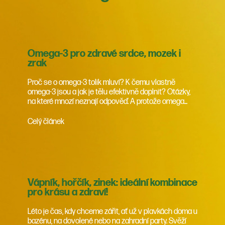
Omega-3 pro zdravé srdce, mozek i
zrak
Proč se o omega-3 tolik mluví? K čemu vlastně
omega-3 jsou a jak je tělu efektivně doplnit? Otázky,
na které mnozí neznají odpověď. A protože omega...
Celý článek
Vápník, hořčík, zinek: ideální kombinace
pro krásu a zdraví!
Léto je čas, kdy chceme zářit, ať už v plavkách doma u
bazénu, na dovolené nebo na zahradní party. Svěží