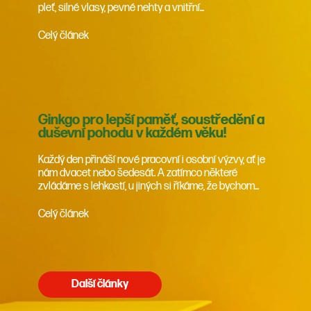
pleť, silné vlasy, pevné nehty a vnitřní...
Celý článek
Ginkgo pro lepší paměť, soustředění a
duševní pohodu v každém věku!
Každý den přináší nové pracovní i osobní výzvy, ať je
nám dvacet nebo šedesát. A zatímco některé
zvládáme s lehkostí, u jiných si říkáme, že bychom...
Celý článek
Další články