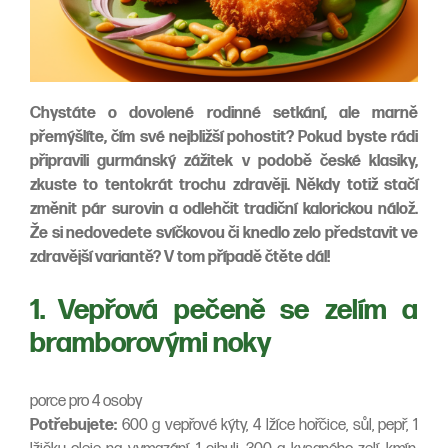
Chystáte o dovolené rodinné setkání, ale marně
přemýšlíte, čím své nejbližší pohostit? Pokud byste rádi
připravili gurmánský zážitek v podobě české klasiky,
zkuste to tentokrát trochu zdravěji. Někdy totiž stačí
změnit pár surovin a odlehčit tradiční kalorickou nálož.
Že si nedovedete svíčkovou či knedlo zelo představit ve
zdravější variantě? V tom případě čtěte dál!
1. Vepřová pečeně se zelím a
bramborovými noky
porce pro 4 osoby
Potřebujete:
600 g vepřové kýty, 4 lžíce hořčice, sůl, pepř, 1