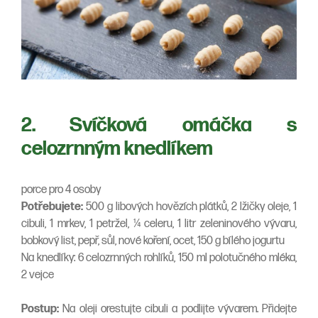
2. Svíčková omáčka s
celozrnným knedlíkem
porce pro 4 osoby
Potřebujete:
500 g libových hovězích plátků, 2 lžičky oleje, 1
cibuli, 1 mrkev, 1 petržel, ¼ celeru, 1 litr zeleninového vývaru,
bobkový list, pepř, sůl, nové koření, ocet, 150 g bílého jogurtu
Na knedlíky: 6 celozrnných rohlíků, 150 ml polotučného mléka,
2 vejce
Postup:
Na oleji orestujte cibuli a podlijte vývarem. Přidejte