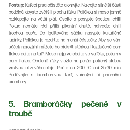
Postup:
Kuřecí prsa očistěte a omyjte. Nakrojte silnější části
podélně, abyste zvětšili plochu řízku. Paličkou si maso jemně
rozklepejte na větší plát. Osolte a posypte špetkou chilli.
Pokud nemáte rádi příliš pikantní chutě, nahraďte chilli
trochou pepře. Do igelitového sáčku nasypte kukuřičné
lupínky. Paličkou je rozdrťte na menší částečky. Aby se vám
sáček neroztrhl, můžete ho překrýt utěrkou. Roztlučené corn
flakes dejte na talíř. Maso nejprve obalte ve vajíčku, potom v
corn flakes. Obalené řízky vložte na pekáč potřený slabou
vrstvou olivového oleje. Pečte na 200 °C asi 25-30 min.
Podávejte s bramborovou kaší, vařenými či pečenými
brambory.
5. Bramboráčky pečené v
troubě