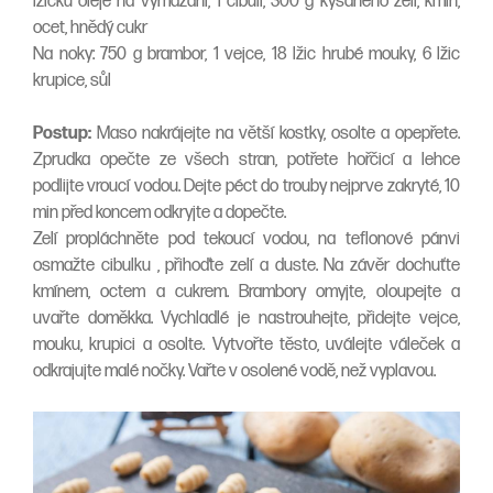
lžičku oleje na vymazání, 1 cibuli, 300 g kysaného zelí, kmín,
ocet, hnědý cukr
Na noky: 750 g brambor, 1 vejce, 18 lžic hrubé mouky, 6 lžic
krupice, sůl
Postup:
Maso nakrájejte na větší kostky, osolte a opepřete.
Zprudka opečte ze všech stran, potřete hořčicí a lehce
podlijte vroucí vodou. Dejte péct do trouby nejprve zakryté, 10
min před koncem odkryjte a dopečte.
Zelí propláchněte pod tekoucí vodou, na teflonové pánvi
osmažte cibulku , přihoďte zelí a duste. Na závěr dochuťte
kmínem, octem a cukrem. Brambory omyjte, oloupejte a
uvařte doměkka. Vychladlé je nastrouhejte, přidejte vejce,
mouku, krupici a osolte. Vytvořte těsto, uválejte váleček a
odkrajujte malé nočky. Vařte v osolené vodě, než vyplavou.