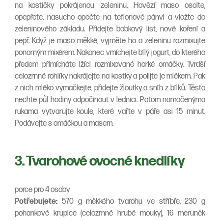
na kostičky pokrájenou zeleninu. Hovězí maso osolte,
opepřete, nasucho opečte na teflonové pánvi a vložte do
zeleninového základu. Přidejte bobkový list, nové koření a
pepř. Když je maso měkké, vyjměte ho a zeleninu rozmixujte
ponorným mixérem. Nakonec vmíchejte bílý jogurt, do kterého
předem přimícháte lžíci rozmixované horké omáčky. Tvrdší
celozrnné rohlíky nakrájejte na kostky a polijte je mlékem. Pak
z nich mléko vymačkejte, přidejte žloutky a sníh z bílků. Těsto
nechte půl hodiny odpočinout v lednici. Potom namočenýma
rukama vytvarujte koule, které vařte v páře asi 15 minut.
Podávejte s omáčkou a masem.
3. Tvarohové ovocné knedlíky
porce pro 4 osoby
Potřebujete:
570 g měkkého tvarohu ve stříbře, 230 g
pohankové krupice (celozrnné hrubé mouky), 16 meruněk