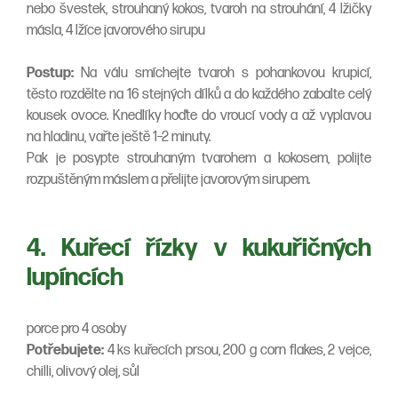
nebo švestek, strouhaný kokos, tvaroh na strouhání, 4 lžičky
másla, 4 lžíce javorového sirupu
Postup:
Na válu smíchejte tvaroh s pohankovou krupicí,
těsto rozdělte na 16 stejných dílků a do každého zabalte celý
kousek ovoce. Knedlíky hoďte do vroucí vody a až vyplavou
na hladinu, vařte ještě 1–2 minuty.
Pak je posypte strouhaným tvarohem a kokosem, polijte
rozpuštěným máslem a přelijte javorovým sirupem.
4. Kuřecí řízky v kukuřičných
lupíncích
porce pro 4 osoby
Potřebujete:
4 ks kuřecích prsou, 200 g corn flakes, 2 vejce,
chilli, olivový olej, sůl