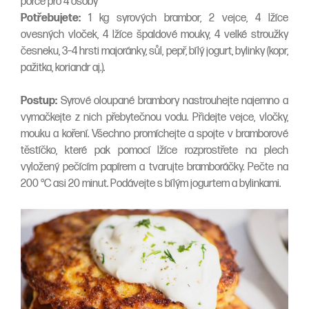
porce pro 4 osoby
Potřebujete:
1 kg syrových brambor, 2 vejce, 4 lžíce
ovesných vloček, 4 lžíce špaldové mouky, 4 velké stroužky
česneku, 3–4 hrsti majoránky, sůl, pepř, bílý jogurt, bylinky (kopr,
pažitka, koriandr aj.).
Postup:
Syrové oloupané brambory nastrouhejte najemno a
vymačkejte z nich přebytečnou vodu. Přidejte vejce, vločky,
mouku a koření. Všechno promíchejte a spojte v bramborové
těstíčko, které pak pomocí lžíce rozprostřete na plech
vyložený pečícím papírem a tvarujte bramboráčky. Pečte na
200 °C asi 20 minut. Podávejte s bílým jogurtem a bylinkami.