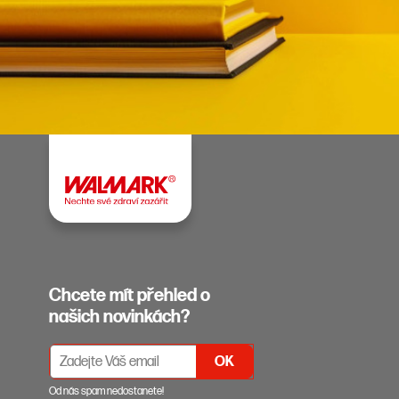
Chcete mít přehled o
našich novinkách?
PŘIHLÁŠENÍ K ODBĚRU NEWSLETTERŮ
Od nás spam nedostanete!