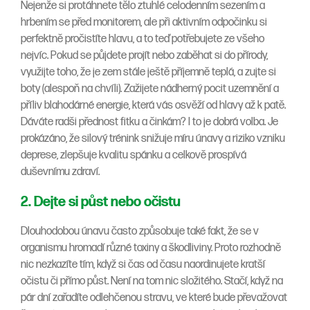
Nejenže si protáhnete tělo ztuhlé celodenním sezením a
hrbením se před monitorem, ale při aktivním odpočinku si
perfektně pročistíte hlavu, a to teď potřebujete ze všeho
nejvíc. Pokud se půjdete projít nebo zaběhat si do přírody,
využijte toho, že je zem stále ještě příjemně teplá, a zujte si
boty (alespoň na chvíli). Zažijete nádherný pocit uzemnění a
příliv blahodárné energie, která vás osvěží od hlavy až k patě.
Dáváte radši přednost fitku a činkám? I to je dobrá volba. Je
prokázáno, že silový trénink snižuje míru únavy a riziko vzniku
deprese, zlepšuje kvalitu spánku a celkově prospívá
duševnímu zdraví.
2. Dejte si půst nebo očistu
Dlouhodobou únavu často způsobuje také fakt, že se v
organismu hromadí různé toxiny a škodliviny. Proto rozhodně
nic nezkazíte tím, když si čas od času naordinujete kratší
očistu či přímo půst. Není na tom nic složitého. Stačí, když na
pár dní zařadíte odlehčenou stravu, ve které bude převažovat