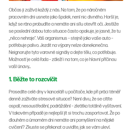
Občas ji zažívá každý z nás. Na tom, že po náročném
pracovním dni usnete jako špalek, není nic divného. Horší je,
když se ráno probudíte a nemáte ani sílu otevřít oči. Jestliže
se poslední dobou tato situace často opakuje, je jasné, že tu
„něco nehraje“. Váš organismus – stejně jako vaše auto –
potřebuje palivo. Jezdit na výpary nelze donekonečna.
Neignorujte tyto varovné signály a dejte tělu, co potřebuje.
Možností je celá řada – záleží i na tom, co je hlavní příčinou
vaší únavy...
1. Běžte to rozcvičit
Prosedíte celé dny v kanceláři u počítače, kde při práci téměř
denně zažíváte stresové situace? Není divu, že se cítíte
ospalí, nesoustředění, podráždění – zkrátka totálně vyšťavení.
V takovém případě je nejlepší jít si trochu zasportovat. Že po
dlouhém a úmorném dni nemáte ani pomyšlení na nějaké
cvičení? Zkuste se překonat a uvidíte, jak se vám uleví.