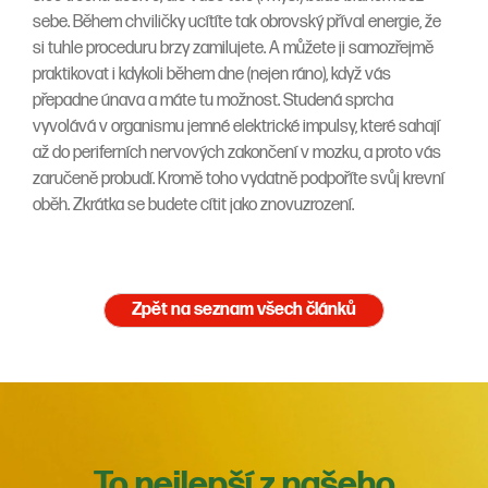
sebe. Během chviličky ucítíte tak obrovský příval energie, že
si tuhle proceduru brzy zamilujete. A můžete ji samozřejmě
praktikovat i kdykoli během dne (nejen ráno), když vás
přepadne únava a máte tu možnost. Studená sprcha
vyvolává v organismu jemné elektrické impulsy, které sahají
až do periferních nervových zakončení v mozku, a proto vás
zaručeně probudí. Kromě toho vydatně podpoříte svůj krevní
oběh. Zkrátka se budete cítit jako znovuzrození.
Zpět na seznam všech článků
To nejlepší z našeho