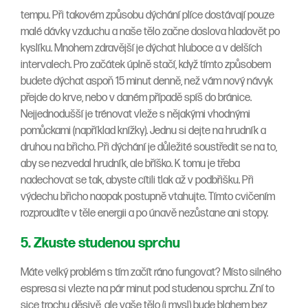
tempu. Při takovém způsobu dýchání plíce dostávají pouze
malé dávky vzduchu a naše tělo začne doslova hladovět po
kyslíku. Mnohem zdravější je dýchat hluboce a v delších
intervalech. Pro začátek úplně stačí, když tímto způsobem
budete dýchat aspoň 15 minut denně, než vám nový návyk
přejde do krve, nebo v daném případě spíš do bránice.
Nejjednodušší je trénovat vleže s nějakými vhodnými
pomůckami (například knížky). Jednu si dejte na hrudník a
druhou na břicho. Při dýchání je důležité soustředit se na to,
aby se nezvedal hrudník, ale bříško. K tomu je třeba
nadechovat se tak, abyste cítili tlak až v podbřišku. Při
výdechu břicho naopak postupně vtahujte. Tímto cvičením
rozproudíte v těle energii a po únavě nezůstane ani stopy.
5. Zkuste studenou sprchu
Máte velký problém s tím začít ráno fungovat? Místo silného
espresa si vlezte na pár minut pod studenou sprchu. Zní to
sice trochu děsivě, ale vaše tělo (i mysl) bude blahem bez