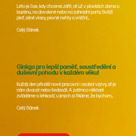
Léto je čas, kdy chceme zářit, ať už v plavkách doma u
bazénu, na dovolené nebo na zahradní party. Svěží
pleť, silné vlasy, pevné nehty a vnitřní...
Celý článek
Ginkgo pro lepší paměť, soustředění a
duševní pohodu v každém věku!
Každý den přináší nové pracovní i osobní výzvy, ať je
nám dvacet nebo šedesát. A zatímco některé
zvládáme s lehkostí, u jiných si říkáme, že bychom...
Celý článek