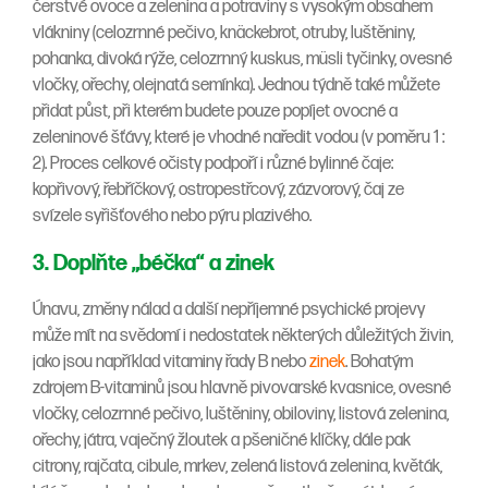
čerstvé ovoce a zelenina a potraviny s vysokým obsahem
vlákniny (celozrnné pečivo, knäckebrot, otruby, luštěniny,
pohanka, divoká rýže, celozrnný kuskus, müsli tyčinky, ovesné
vločky, ořechy, olejnatá semínka). Jednou týdně také můžete
přidat půst, při kterém budete pouze popíjet ovocné a
zeleninové šťávy, které je vhodné naředit vodou (v poměru 1 :
2). Proces celkové očisty podpoří i různé bylinné čaje:
kopřivový, řebříčkový, ostropestřcový, zázvorový, čaj ze
svízele syřišťového nebo pýru plazivého.
3. Doplňte „béčka“ a zinek
Únavu, změny nálad a další nepříjemné psychické projevy
může mít na svědomí i nedostatek některých důležitých živin,
jako jsou například vitaminy řady B nebo
zinek
. Bohatým
zdrojem B-vitaminů jsou hlavně pivovarské kvasnice, ovesné
vločky, celozrnné pečivo, luštěniny, obiloviny, listová zelenina,
ořechy, játra, vaječný žloutek a pšeničné klíčky, dále pak
citrony, rajčata, cibule, mrkev, zelená listová zelenina, květák,