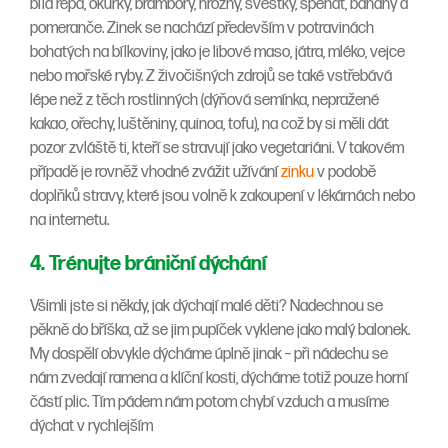
bílá řepa, okurky, brambory, hrozny, švestky, špenát, banány a
pomeranče. Zinek se nachází především v potravinách
bohatých na bílkoviny, jako je libové maso, játra, mléko, vejce
nebo mořské ryby. Z živočišných zdrojů se také vstřebává
lépe než z těch rostlinných (dýňová semínka, nepražené
kakao, ořechy, luštěniny, quinoa, tofu), na což by si měli dát
pozor zvláště ti, kteří se stravují jako vegetariáni. V takovém
případě je rovněž vhodné zvážit užívání
zinku
v podobě
doplňků stravy, které jsou volně k zakoupení v lékárnách nebo
na internetu.
4. Trénujte brániční dýchání
Všimli jste si někdy, jak dýchají malé děti? Nadechnou se
pěkně do bříška, až se jim pupíček vyklene jako malý balonek.
My dospělí obvykle dýcháme úplně jinak – při nádechu se
nám zvedají ramena a klíční kosti, dýcháme totiž pouze horní
částí plic. Tím pádem nám potom chybí vzduch a musíme
dýchat v rychlejším