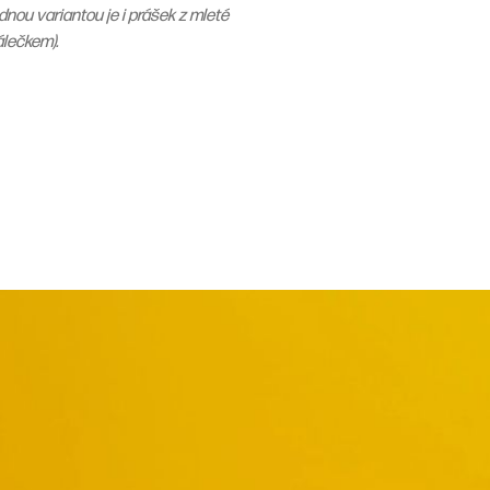
nou variantou je i prášek z mleté
álečkem).