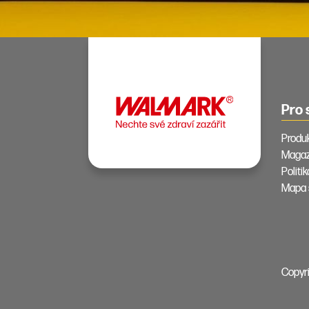
Pro 
Produ
Magaz
Politi
Mapa 
Copyri