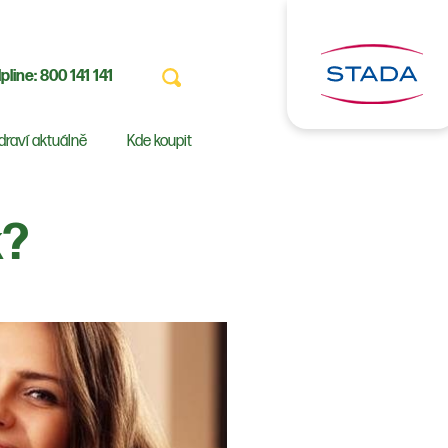
pline:
800 141 141
draví aktuálně
Kde koupit
k?