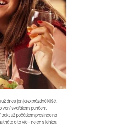
už dnes jen jako prázdné klišé.
 to voní svařákem, punčem,
cí trakt už počátkem prosince na
utnáte o to víc – nejen s lehkou