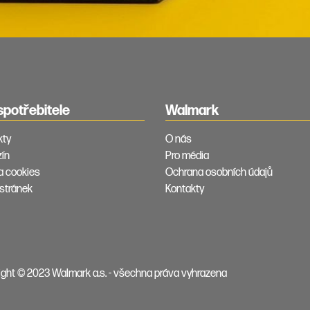
spotřebitele
Walmark
kty
O nás
ín
Pro média
ka cookies
Ochrana osobních údajů
stránek
Kontakty
ght © 2023 Walmark a.s. - všechna práva vyhrazena