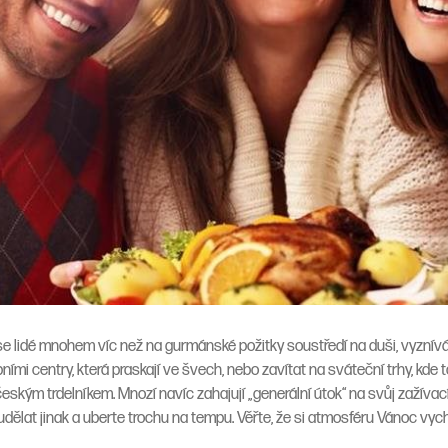
 se lidé mnohem víc než na gurmánské požitky soustředí na duši, vyznívá 
ními centry, která praskají ve švech, nebo zavítat na sváteční trhy, kde
českým trdelníkem. Mnozí navíc zahajují „generální útok“ na svůj zažíva
 udělat jinak a uberte trochu na tempu. Věřte, že si atmosféru Vánoc vych
.