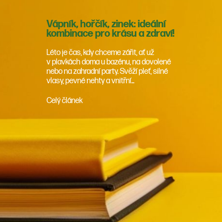
Vápník, hořčík, zinek: ideální
kombinace pro krásu a zdraví!
Léto je čas, kdy chceme zářit, ať už
v plavkách doma u bazénu, na dovolené
nebo na zahradní party. Svěží pleť, silné
vlasy, pevné nehty a vnitřní...
Celý článek