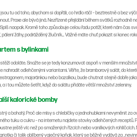
sou tu od toho, abychom si dopřáli, co hrdlo ráčí – beztrestně a bez výči
nout. Praxe ale bývá jiná. Nezřízené přejídání během svátků rozhodně 
Spíš naopak. Kromě toho způsobuje celou řadu potíží, které nám čas sv
 pálení žáhy, podrážděný žlučník… Vážně máte chuť pokazit si konec ro
rtem s bylinkami
stěží odoláte. Snažte se je tedy konzumovat aspoň v menším množství. Z
ůžete nahradit odlehčenými variantami. Věřte, že bramborový salát, do kte
u, estragonem, majoránkou nebo bazalkou, bude chutnat stejně dobře jako
 i tou můžete šetřit, když do salátu přidáte větší množství zeleniny.
alší kalorické bomby
strý a bohatý. Proč ale mísy s chlebíčky a jednohubkami nevyměnit za o
čného tuku a cukru – na internetu najdete stovky odlehčených receptů. 
oustne ještě víc než po smažených řízcích nebo vanilkových rohlíčcích.
a, griotka či tolik oblíbený vaječný koňak, který se běžně vydává za „nevi