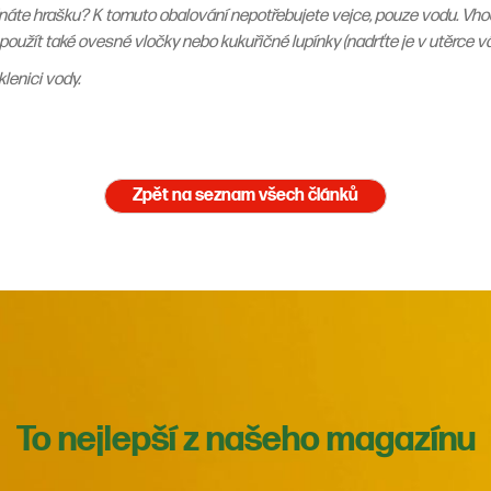
 Znáte hrašku? K tomuto obalování nepotřebujete vejce, pouze vodu. Vhod
použít také ovesné vločky nebo kukuřičné lupínky (nadrťte je v utěrce v
klenici vody.
Zpět na seznam všech článků
To nejlepší z našeho magazínu