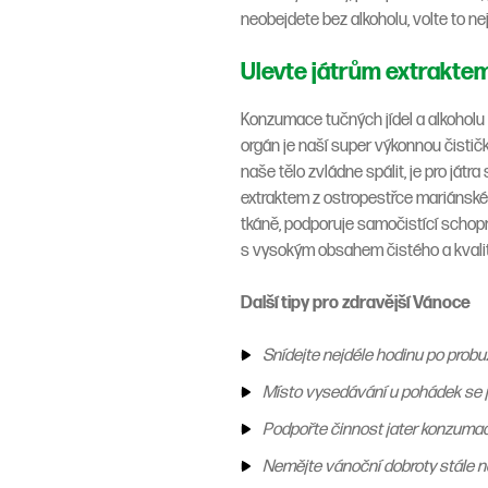
neobejdete bez alkoholu, volte to nej
Ulevte játrům extrakte
Konzumace tučných jídel a alkoholu 
orgán je naší super výkonnou čistič
naše tělo zvládne spálit, je pro já
extraktem z ostropestřce mariánskéh
tkáně, podporuje samočistící schopn
s vysokým obsahem čistého a kvalit
Další tipy pro zdravější Vánoce
Snídejte nejdéle hodinu po probu
Místo vysedávání u pohádek se jd
Podpořte činnost jater konzumací z
Nemějte vánoční dobroty stále na