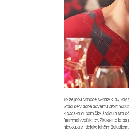
To, že jsou Vánoce svátky klidu, kdy
Stačí se v době adventu projít nákup
klobáskami, perníčky, štolou a staro
firemních večírcích. Zkuste to letos
hlavou, ale i daleko lehčím žaludkem