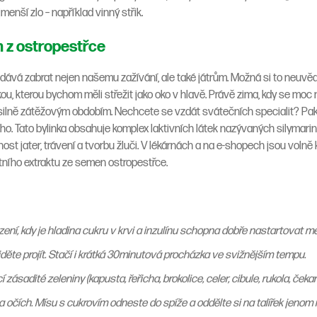
menší zlo – například vinný střik.
m z ostropestřce
dává zabrat nejen našemu zažívání, ale také játrům. Možná si to neuvěd
kou, kterou bychom měli střežit jako oko v hlavě. Právě zima, kdy se mo
tra silně zátěžovým obdobím. Nechcete se vzdát svátečních specialit? Pa
o. Tato bylinka obsahuje komplex laktivních látek nazývaných silymarin
ost jater, trávení a tvorbu žluči. V lékárnách a na e-shopech jsou volně
ního extraktu ze semen ostropestřce.
zení, kdy je hladina cukru v krvi a inzulínu schopna dobře nastartovat 
ěte projít. Stačí i krátká 30minutová procházka ve svižnějším tempu.
ásadité zeleniny (kapusta, řeřicha, brokolice, celer, cibule, rukola, čekank
 očích. Mísu s cukrovím odneste do spíže a oddělte si na talířek jenom 