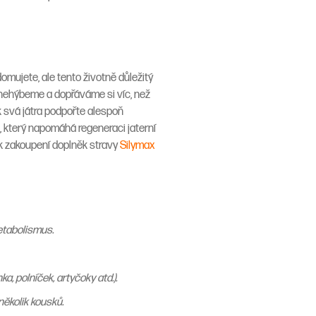
omujete, ale tento životně důležitý
c nehýbeme a dopřáváme si víc, než
k svá játra podpořte alespoň
, který napomáhá regeneraci jaterní
 k zakoupení doplněk stravy
Silymax
metabolismus.
a, polníček, artyčoky atd.).
několik kousků.