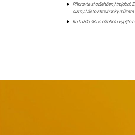
Připravte si odlehčený trojobal.
cizrny. Místo strouhanky můžete 
Ke každé číšce alkoholu vypijte s