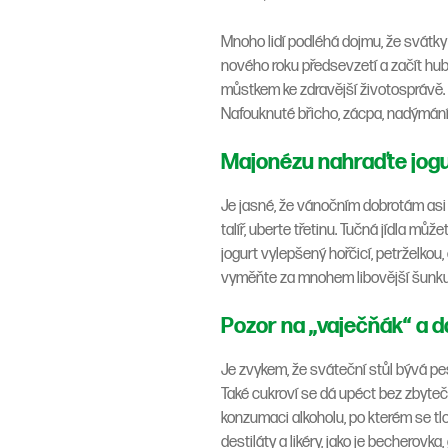
Mnoho lidí podléhá dojmu, že svátky j
nového roku předsevzetí a začít hub
můstkem ke zdravější životosprávě. 
Nafouknuté břicho, zácpa, nadýmání,
Majonézu nahraďte jogu
Je jasné, že vánočním dobrotám asi 
talíř, uberte třetinu. Tučná jídla m
jogurt vylepšený hořčicí, petrželko
vyměňte za mnohem libovější šunku, a
Pozor na „vaječňák“ a d
Je zvykem, že sváteční stůl bývá pe
Také cukroví se dá upéct bez zbyte
konzumaci alkoholu, po kterém se tl
destiláty a likéry, jako je becherovk