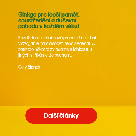
Ginkgo pro lepší paměť,
soustředění a duševní
pohodu v každém věku!
Každý den přináší nové pracovní i osobní
výzvy, ať je nám dvacet nebo šedesát. A
zatímco některé zvládáme s lehkostí, u
jiných si říkáme, že bychom...
Celý článek
Další články