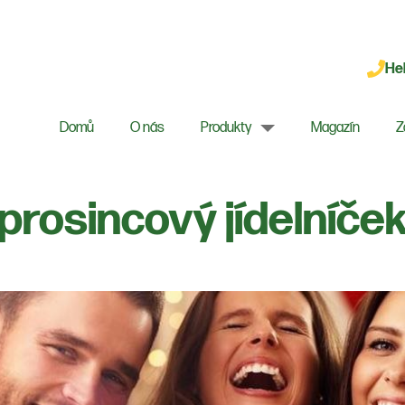
Hel
Domů
O nás
Produkty
Magazín
Z
 prosincový jídelníče