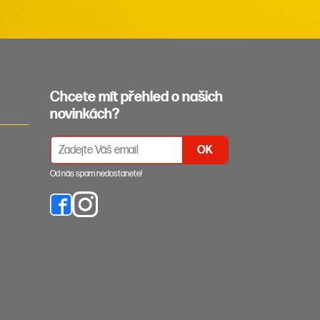
Chcete mít přehled o našich
novinkách?
PŘIHLÁŠENÍ K ODBĚRU NEWSLETTERŮ
Od nás spam nedostanete!