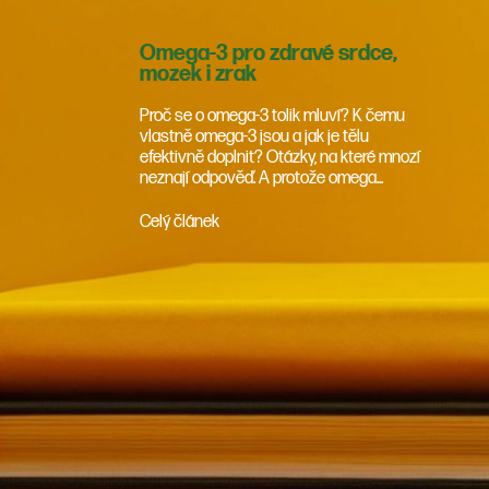
Omega-3 pro zdravé srdce,
mozek i zrak
Proč se o omega-3 tolik mluví? K čemu
vlastně omega-3 jsou a jak je tělu
efektivně doplnit? Otázky, na které mnozí
neznají odpověď. A protože omega...
Celý článek