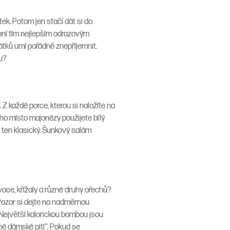
tek. Potom jen stačí dát si do
není tím nejlepším odrazovým
átků umí pořádně znepříjemnit.
ku?
 každé porce, kterou si naložíte na
rého místo majonézy použijete bílý
 ten klasický. Šunkový salám
voce, křížaly a různé druhy ořechů?
Pozor si dejte na nadměrnou
 Největší kalorickou bombou jsou
nné dámské pití“. Pokud se