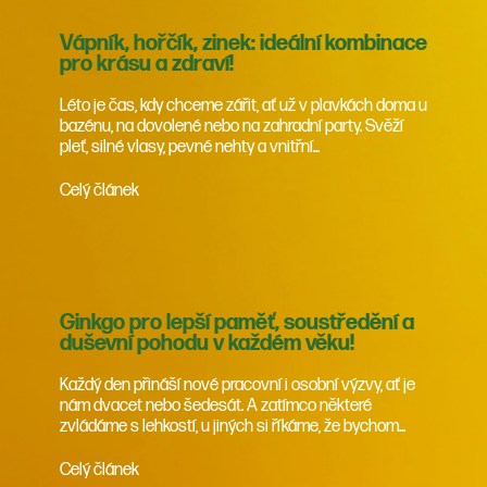
Vápník, hořčík, zinek: ideální kombinace
pro krásu a zdraví!
Léto je čas, kdy chceme zářit, ať už v plavkách doma u
bazénu, na dovolené nebo na zahradní party. Svěží
pleť, silné vlasy, pevné nehty a vnitřní...
Celý článek
Ginkgo pro lepší paměť, soustředění a
duševní pohodu v každém věku!
Každý den přináší nové pracovní i osobní výzvy, ať je
nám dvacet nebo šedesát. A zatímco některé
zvládáme s lehkostí, u jiných si říkáme, že bychom...
Celý článek