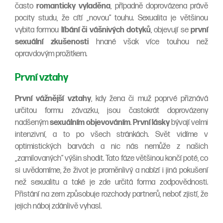
často
romanticky vyladěna
, případně doprovázena právě
pocity studu, že cítí „novou“ touhu. Sexualita je většinou
vybita formou
líbání či vášnivých dotyků
, objevují se
první
sexuální zkušenosti
hnané však více touhou než
opravdovým prožitkem.
První vztahy
První vážnější vztahy
, kdy žena či muž poprvé přiznává
určitou formu závazku, jsou častokrát doprovázeny
nadšeným
sexuálním objevováním
.
První lásky
bývají velmi
intenzivní, a to po všech stránkách. Svět vidíme v
optimistických barvách a nic nás nemůže z našich
„zamilovaných“ výšin shodit. Tato fáze většinou končí poté, co
si uvědomíme, že život je proměnlivý a nabízí i jiná pokušení
než sexualitu a také je zde určitá forma zodpovědnosti.
Přistání na zem způsobuje rozchody partnerů, neboť zjistí, že
jejich náboj zdánlivě vyhasl.