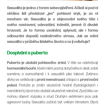
Sexualita je jedna z forem sebevyjádření. Ačkoli si pod ní
většina lidí představí „jen“ pohlavní styk, je za ní
mnohem víc. Sexualita je o objevování svého těla i
svého nastavení, odevzdání, intimitě, jemné či divoké
hravosti. Je to forma uvolnění, splynutí, ale i forma
odbourání dopadů nadměrného stresu. Jak se mění
sexualita v průběhu lidského života a co ji ovlivňuje?
Dospívání a puberta
Puberta je období pohlavního zrání.
V těle se odehrávají
hormonální bouře
, které mění postoj dotyčného k okolí, sobě
samému a samozřejmě i k sexualitě jako takové. Zatímco
dívky se setkávají s
první menstruací
, chlapci s
první noční
polucí
. Protože je změn skutečně hodně (fyziologických i
mentálních), bývá toto období skutečně náročné. Zpočátku se
mohou objevit rozpaky a stud. Druhým extrémem jsou pak
agresivní touhy. Sexualita začíná být velkým tématem. Bývá