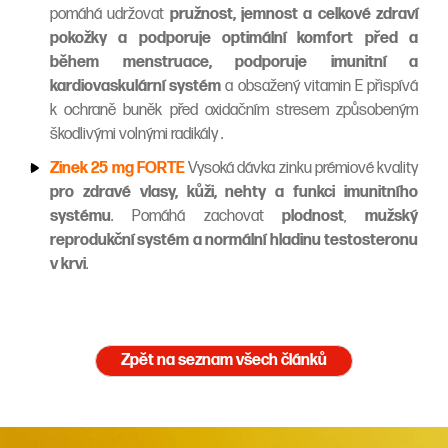
pomáhá udržovat
pružnost, jemnost a celkové zdraví
pokožky a podporuje optimální komfort před a
během menstruace, podporuje imunitní a
kardiovaskulární systém
a obsažený vitamin E přispívá
k ochraně buněk před oxidačním stresem způsobeným
škodlivými volnými radikály .
Zinek 25 mg FORTE
Vysoká dávka zinku prémiové kvality
pro zdravé vlasy, kůži, nehty a funkci imunitního
systému
. Pomáhá zachovat
plodnost
,
mužský
reprodukční systém a normální hladinu testosteronu
v krvi
.
Zpět na seznam všech článků