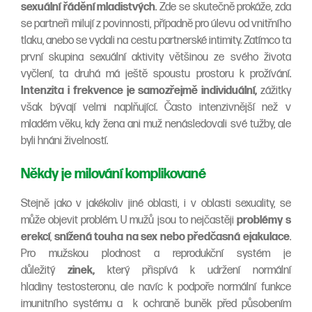
sexuální řádění mladistvých
. Zde se skutečně prokáže, zda
se partneři milují z povinnosti, případně pro úlevu od vnitřního
tlaku, anebo se vydali na cestu partnerské intimity. Zatímco ta
první skupina sexuální aktivity většinou ze svého života
vyčlení, ta druhá má ještě spoustu prostoru k prožívání.
Intenzita i frekvence je samozřejmě individuální,
zážitky
však bývají velmi naplňující. Často intenzivnější než v
mladém věku, kdy žena ani muž nenásledovali své tužby, ale
byli hnáni živelností.
Někdy je milování komplikované
Stejně jako v jakékoliv jiné oblasti, i v oblasti sexuality, se
může objevit problém. U mužů jsou to nejčastěji
problémy s
erekcí
,
snížená touha na sex nebo předčasná ejakulace
.
Pro mužskou plodnost a reprodukční systém je
důležitý
zinek,
který přispívá k udržení normální
hladiny testosteronu, ale navíc k podpoře normální funkce
imunitního systému a k ochraně buněk před působením