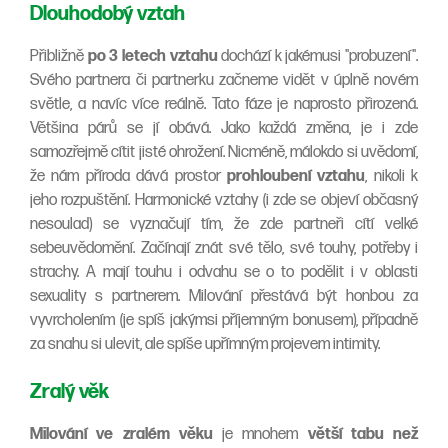
Dlouhodobý vztah
Přibližně
po 3 letech vztahu
dochází k jakémusi "probuzení".
Svého partnera či partnerku začneme vidět v úplně novém
světle, a navíc více reálně. Tato fáze je naprosto přirozená.
Většina párů se jí obává. Jako každá změna, je i zde
samozřejmě cítit jisté ohrožení. Nicméně, málokdo si uvědomí,
že nám příroda dává prostor
prohloubení vztahu
, nikoli k
jeho rozpuštění. Harmonické vztahy (i zde se objeví občasný
nesoulad) se vyznačují tím, že zde partneři cítí velké
sebeuvědomění. Začínají znát své tělo, své touhy, potřeby i
strachy. A mají touhu i odvahu se o to podělit i v oblasti
sexuality s partnerem. Milování přestává být honbou za
vyvrcholením (je spíš jakýmsi příjemným bonusem), případně
za snahu si ulevit, ale spíše upřímným projevem intimity.
Zralý věk
Milování ve zralém věku
je mnohem
větší tabu než