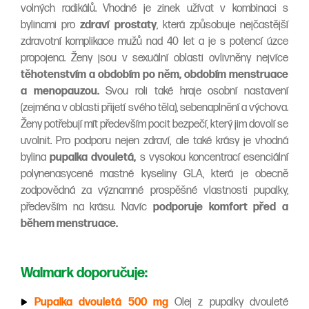
volných radikálů. Vhodné je zinek užívat v kombinaci s
bylinami pro
zdraví prostaty
, která způsobuje nejčastější
zdravotní komplikace mužů nad 40 let a je s potencí úzce
propojena. Ženy jsou v sexuální oblasti ovlivněny nejvíce
těhotenstvím a obdobím po něm, obdobím menstruace
a menopauzou.
Svou roli také hraje osobní nastavení
(zejména v oblasti přijetí svého těla), sebenaplnění a výchova.
Ženy potřebují mít především pocit bezpečí, který jim dovolí se
uvolnit. Pro podporu nejen zdraví, ale také krásy je vhodná
bylina
pupalka dvouletá,
s vysokou koncentrací esenciální
polynenasycené mastné kyseliny GLA, která je obecně
zodpovědná za významné prospěšné vlastnosti pupalky,
především na krásu. Navíc
podporuje komfort před a
během menstruace.
Walmark doporučuje:
Pupalka dvouletá 500 mg
Olej z pupalky dvouleté