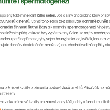
imunitě i spermatogenezi
e spojený také
minerální látka selen.
Jde o silný antioxidant, který přisp
avu vlasů a nehtů
. Kromě toho selen také přispívá
k ochraně buněk 
rmální činnosti štítné žlázy
a k normální
spermatogenezi
. Množstv
o složením půdy, ve které byly vypěstovány. Selen lze najít v mnoha po
lenu patří např. maso, ryby, vejce, houby, brokolice, květák, kapusta, zel
ujete denně v dostatečném množství, jsou vhodné kvalitní doplňky strav
:
nu prémiové kvality pro imunitu a zdraví vlasů a nehtů. Přispívá k norm
m stresem.
a zinku prémiové kvality pro zdravé vlasy, kůži, nehty a funkci imunitn