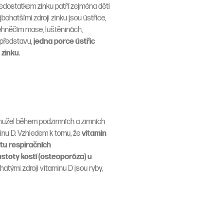
edostatkem zinku patří zejména děti
bohatšími zdroji zinku jsou ústřice,
 jehněčím mase, luštěninách,
o představu,
jedna porce ústřic
 zinku
.
ohužel během podzimních a zimních
minu D. Vzhledem k tomu, že
v
itamin
tu respiračních
ustoty kostí (
osteoporóza
) u
tými zdroji vitaminu D jsou ryby,