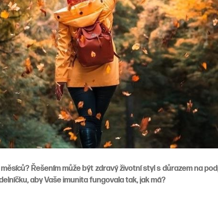
 měsíců? Řešením může být zdravý životní styl s důrazem na podp
ídelníčku, aby Vaše imunita fungovala tak, jak má?