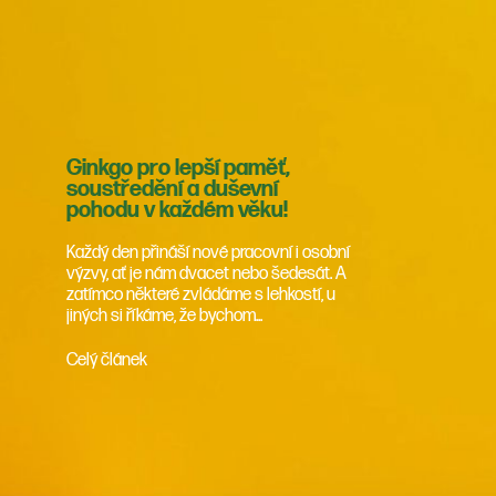
Ginkgo pro lepší paměť,
soustředění a duševní
pohodu v každém věku!
Každý den přináší nové pracovní i osobní
výzvy, ať je nám dvacet nebo šedesát. A
zatímco některé zvládáme s lehkostí, u
jiných si říkáme, že bychom...
Celý článek