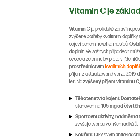
Vitamin C je zákl
Vitamin C
je pro lidské zdraví nepo
zvýšené potřeby kvalitními doplňky
objeví během několika měsíců.
Osla
doplnit
. Ve vážných případech mů
ovoce a zelenina by proto v jídelníč
prostřednictvím
kvalitních doplň
příjem z aktualizované verze 2019,
d
let.
Na
zvýšený příjem vitaminu C
Těhotenství a kojení: Dostate
stanoven na
105 mg od čtvrtého
Sportovní aktivity, nadměrná 
zvyšuje tvorbu volných radikálů.
Kouření:
Díky svým antioxidační