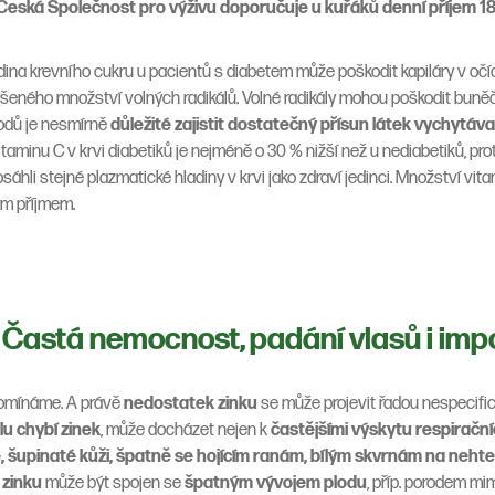
Česká Společnost pro výživu doporučuje u kuřáků denní příjem 1
ina krevního cukru u pacientů s diabetem může poškodit kapiláry v očíc
zvýšeného množství volných radikálů. Volné radikály mohou poškodit buněč
vodů je nesmírně
důležité zajistit dostatečný přísun látek vychytávaj
taminu C v krvi diabetiků je nejméně o 30 % nižší než u nediabetiků, pro
osáhli stejné plazmatické hladiny v krvi jako zdraví jedinci. Množství vi
ým příjmem.
 Častá nemocnost, padání vlasů i im
apomínáme. A právě
nedostatek
zinku
se může projevit řadou nespecific
lu chybí zinek
, může docházet nejen k
častějšími výskytu respirační
šupinaté kůži, špatně se hojícím ranám, bílým skvrnám na neht
t
zinku
může být spojen se
špatným vývojem plodu
, příp. porodem mi