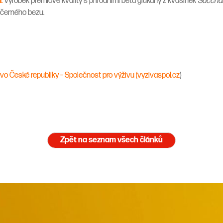
M
.
Výrobek prémiové kvality s přírodními beta glukany z kvasinek
Sacchar
a černého bezu.
o České republiky – Společnost pro výživu (vyzivaspol.cz
)
Zpět na seznam všech článků