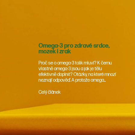
Omega-3 pro zdravé srdce,
mozek i zrak
Proč se o omega-3 tolik mluví? K čemu
vlastně omega-3 jsou a jak je tělu
efektivně doplnit? Otázky, na které mnozí
neznají odpověď. A protože omega...
Celý článek