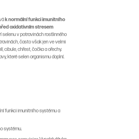
ívá
k normální funkci imunitního
před oxidativním stresem
í selenu v potravinách rostlinného
travinách, často však jen ve velmi
í, cibule, chřest, čočka a ořechy.
y, které selen organismu doplní.
ální funkci imunitního systému
a
ího systému.