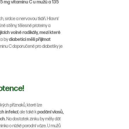
85 mg vitaminu C u mužů a 135
h, srdce a nervovou tkáň. Hlavní
né stěny, tělesné proteiny a
ících volné radikály, mezi které
to by
diabetici měli přijímat
taminu C doporučené pro diabetiky je
potence!
kých příznaků, které lze
ch infekcí
, ale také k
padání vlasů,
ech
. Na dostatek zinku by měly dát
minka o nízké porodní váze. U mužů