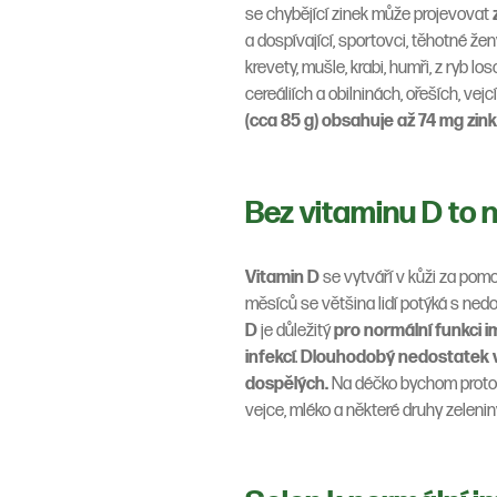
se chybějící zinek může projevovat
a dospívající, sportovci, těhotné že
krevety, mušle, krabi, humři, z ryb 
cereáliích a obilninách, ořeších, vej
(cca 85 g) obsahuje až 74 mg zin
Bez vitaminu D to
Vitamin D
se vytváří v kůži za pomo
měsíců se většina lidí potýká s ned
D
je důležitý
pro normální funkci 
infekcí
.
Dlouhodobý nedostatek 
dospělých.
Na déčko bychom proto 
vejce, mléko a některé druhy zelenin