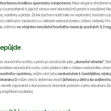
zhoršenou kvalitou spermatu a impotenci.
Mezi skupiny ohrožené n
ny a samozřejmě ti, jejichž strava není dostatečně pestrá a vyvážená. Nej
losos, sardinky a platýs. Zinek bychom našli také ve vepřovém, hovězím a
cích, mléčných výrobcích a v některé zelenině (mrkev, chřest, hrášek). Pr
ku
, zatímco
ve stejném množství hovězího masa je pouhých 5,3 mg
 nepůjde
ci slunečního světla, a proto je označován jako
„sluneční vitamin“
. B
ostatkem slunečního svitu, a tím pádem také s rizikem nedostatku vita
imunitního systému
,
může vést jeho
nedostatek k
častějšímu výsky
vitaminu D
může vést k deformaci kostí
(
křivice
) u dětí a ke snížení h
neměli zapomínat a konzumovat dostatek potravin s jeho obsahem. Boha
y (například avokádo).