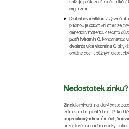
snižuje poškození buněk a tkání.
mg u žen.
Diabetes mellitus:
Zvýšená hlad
příčinou je oxidativní stres ze 
genetický materiál. Z těchto dů
patří i vitamin C.
Koncentrace vi
dvakrát více vitaminu C
, aby d
obtížné docílit běžným dietetick
Nedostatek zinku?
Zinek
je minerál, na který často z
velmi snadno přehlédnout. Pokud
tě
popraskaným koutům úst, únavě, 
pozor také budoucí maminky. Defici