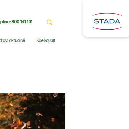
pline:
800 141 141
draví aktuálně
Kde koupit