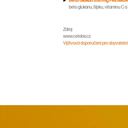
Beta Glukan 200 mg PREMIU
beta glukanu, šípku, vitaminu C 
Zdroj:
www.cetebe.cz
Výživová doporučení pro obyvatelstv