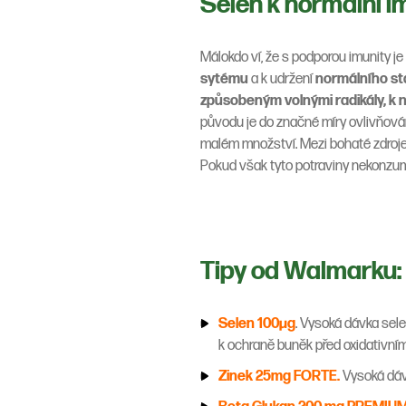
Selen k normální 
Málokdo ví, že s podporou imunity j
sytému
a k udržení
normálního st
způsobeným volnými radikály, k no
původu je do značné míry ovlivňován
malém množství. Mezi bohaté zdroje se
Pokud však tyto potraviny nekonzum
Tipy od Walmarku
Selen 100µg
. Vysoká dávka sele
k ochraně buněk před oxidativní
Zinek 25mg FORTE.
Vysoká dávk