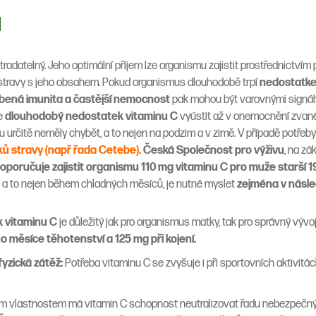
ad
stradatelný. Jeho optimální příjem lze organismu zajistit prostřednictvím
 stravy s jeho obsahem. Pokud organismus dlouhodobě trpí
nedostatke
bená imunita a častější nemocnost
pak mohou být varovnými signály,
že
dlouhodobý nedostatek vitaminu C
vyústit až v onemocnění zva
ku určitě neměly chybět, a to nejen na podzim a v zimě. V případě potřeb
ků stravy (např řada Cetebe).
Česká Společnost pro výživu
, na zá
oporučuje zajistit organismu 110 mg vitaminu C pro muže starší 19
, a to nejen během chladných měsíců, je nutné myslet
zejména v násle
k vitaminu C
je důležitý jak pro organismus matky, tak pro správný vývoj
 měsíce těhotenství a 125 mg při kojení.
fyzická zátěž:
Potřeba vitaminu C se zvyšuje i při sportovních aktivitác
m vlastnostem má vitamin C schopnost neutralizovat řadu nebezpečných