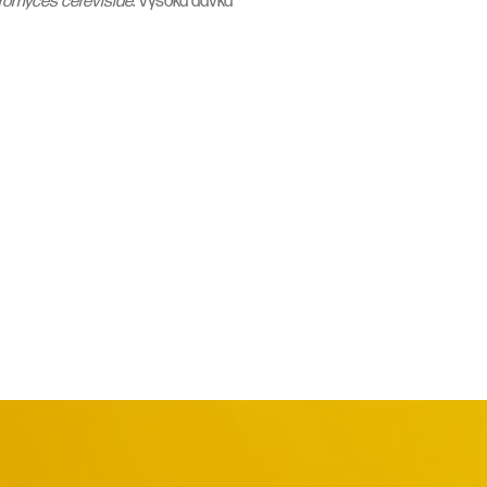
omyces cerevisiae
. Vysoká dávka