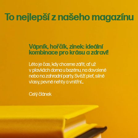
To nejlepší z našeho magazínu
Vápník, hořčík, zinek: ideální
kombinace pro krásu a zdraví!
Léto je čas, kdy chceme zářit, ať už
v plavkách doma u bazénu, na dovolené
nebo na zahradní party. Svěží pleť, silné
vlasy, pevné nehty a vnitřní...
Celý článek