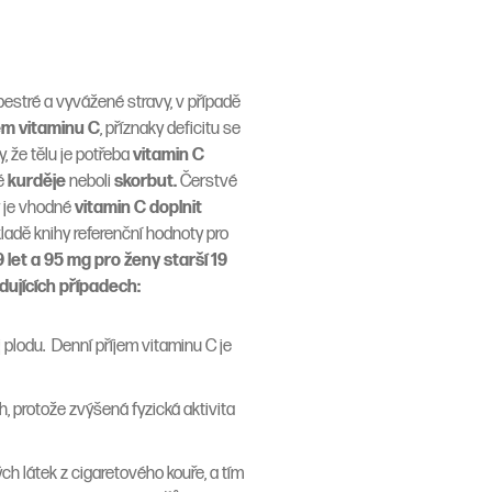
 pestré a vyvážené stravy, v případě
m vitaminu C
, příznaky deficitu se
 že tělu je potřeba
vitamin C
né
kurděje
neboli
skorbut.
Čerstvé
y je vhodné
vitamin C doplnit
kladě knihy referenční hodnoty pro
 let a 95 mg pro ženy starší 19
dujících případech:
 plodu. Denní příjem vitaminu C je
h, protože zvýšená fyzická aktivita
 látek z cigaretového kouře, a tím