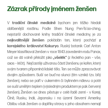
Zázrak přírody jménem ženšen
V
tradiční čínské medicíně
bychom jen těžko hledali
oblíbenější rostlinu. Podle Shen Nung Pen-Ts'ao-ching,
nejstarší dochované knihy tradiční čínské medicíny, je za
nejkvalitnější ženšen
pokládán ten, který pochází
z
korejského království Kokuryo
. Ruský botanik Carl Anton
Meyer klasifikoval ženšen v roce 1843 zavedením rodu Panax,
což se dá volně přeložit jako
„všelék“
(z řeckého pan – vše,
axos – léčit). Nejčastěji užívanou částí ženšenu je kořen, který
svým tvarem připomíná lidské tělo. Ten se může zpracovávat
dvojím způsobem. Suší se buď na slunci (tím vzniká tzv. bílý
ženšen), nebo se paří v cukerném či bylinném nálevu a poté
se suší umělým teplem (výsledným produktem je pak červený
ženšen). Ženšen se dnes pěstuje v celé řadě zemí – v Koreji,
Číně, Rusku, Indii, Japonsku i na území Severní Ameriky.
Oblibu však ženšen a doplňky stravy s jeho obsahem nemají