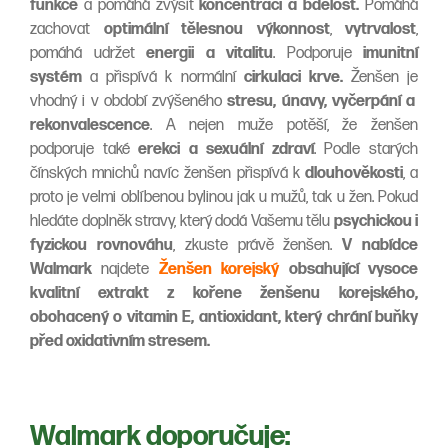
funkce
a pomáhá zvýšit
koncentraci a bdělost.
Pomáhá
zachovat
optimální tělesnou výkonnost
,
vytrvalost
,
pomáhá udržet
energii a vitalitu
. Podporuje
imunitní
systém
a přispívá k normální
cirkulaci krve.
Ženšen je
vhodný i v období zvýšeného
stresu,
únavy, vyčerpání a
rekonvalescence
. A nejen muže potěší, že ženšen
podporuje také
erekci a sexuální zdraví
. Podle starých
čínských mnichů navíc ženšen přispívá k
dlouhověkosti
, a
proto je velmi oblíbenou bylinou jak u mužů, tak u žen. Pokud
hledáte doplněk stravy, který dodá Vašemu tělu
psychickou i
fyzickou rovnováhu
, zkuste právě ženšen.
V nabídce
Walmark
najdete
Ženšen korejský
obsahující vysoce
kvalitní extrakt z kořene ženšenu korejského,
obohacený o vitamin E, antioxidant, který chrání buňky
před oxidativním stresem.
Walmark doporučuje: