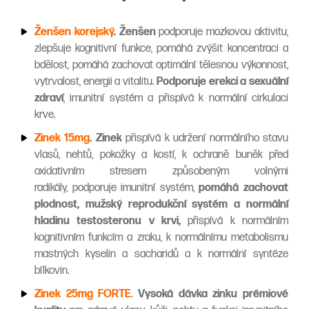
Ženšen korejský
. Ženšen
podporuje mozkovou aktivitu,
zlepšuje kognitivní funkce, pomáhá zvýšit koncentraci a
bdělost, pomáhá zachovat optimální tělesnou výkonnost,
vytrvalost, energii a vitalitu.
Podporuje erekci a sexuální
zdraví
, imunitní systém a přispívá k normální cirkulaci
krve.
Zinek 15mg
. Zinek
přispívá k udržení normálního stavu
vlasů, nehtů, pokožky a kostí, k ochraně buněk před
oxidativním stresem způsobeným volnými
radikály, podporuje imunitní systém,
pomáhá zachovat
plodnost, mužský reprodukční systém a normální
hladinu testosteronu v krvi,
přispívá k normálním
kognitivním funkcím a zraku, k normálnímu metabolismu
mastných kyselin a sacharidů a k normální syntéze
bílkovin.
Zinek 25mg FORTE
.
Vysoká dávka zinku prémiové