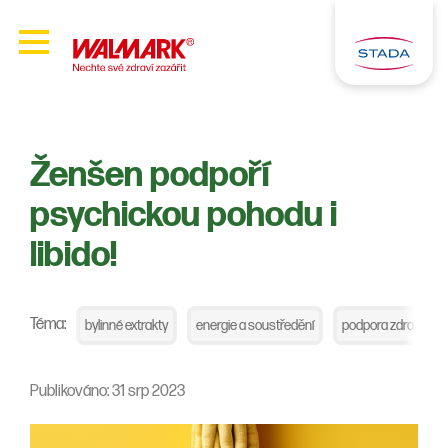
Ženšen podpoří
psychickou pohodu i
libido!
Téma:
bylinné extrakty
energie a soustředění
podpora zdraví org
Publikováno: 31 srp 2023