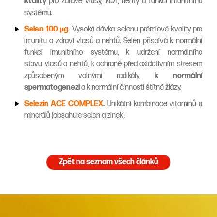
kvality
pro zdravé vlasy, kůži, nehty a funkci imunitního
systému.
Selen 100 µg
.
Vysoká dávka selenu prémiové kvality pro
imunitu a zdraví vlasů a nehtů. Selen přispívá k normální
funkci imunitního systému, k udržení normálního
stavu vlasů a nehtů, k
ochraně před oxidativním stresem
způsobeným volnými radikály,
k normální
spermatogenezi
a k normální činnosti štítné žlázy.
Selezin ACE COMPLEX
.
Unikátní kombinace vitaminů a
minerálů (obsahuje selen a zinek).
Zpět na seznam všech článků