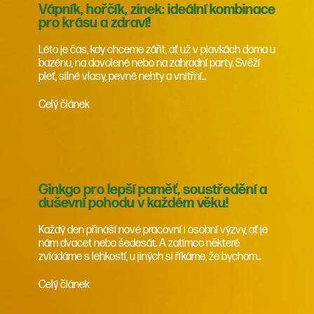
Vápník, hořčík, zinek: ideální kombinace
pro krásu a zdraví!
Léto je čas, kdy chceme zářit, ať už v plavkách doma u
bazénu, na dovolené nebo na zahradní party. Svěží
pleť, silné vlasy, pevné nehty a vnitřní...
Celý článek
Ginkgo pro lepší paměť, soustředění a
duševní pohodu v každém věku!
Každý den přináší nové pracovní i osobní výzvy, ať je
nám dvacet nebo šedesát. A zatímco některé
zvládáme s lehkostí, u jiných si říkáme, že bychom...
Celý článek