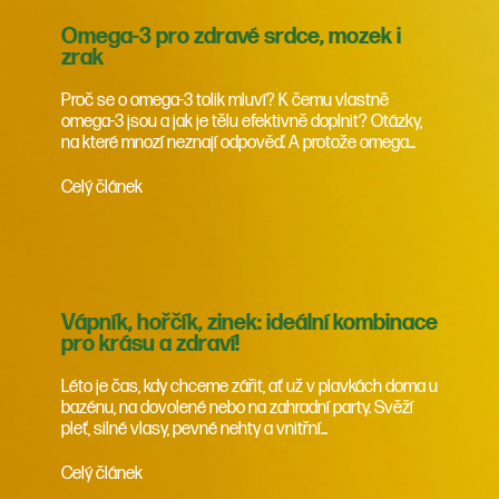
Omega-3 pro zdravé srdce, mozek i
zrak
Proč se o omega-3 tolik mluví? K čemu vlastně
omega-3 jsou a jak je tělu efektivně doplnit? Otázky,
na které mnozí neznají odpověď. A protože omega...
Celý článek
Vápník, hořčík, zinek: ideální kombinace
pro krásu a zdraví!
Léto je čas, kdy chceme zářit, ať už v plavkách doma u
bazénu, na dovolené nebo na zahradní party. Svěží
pleť, silné vlasy, pevné nehty a vnitřní...
Celý článek