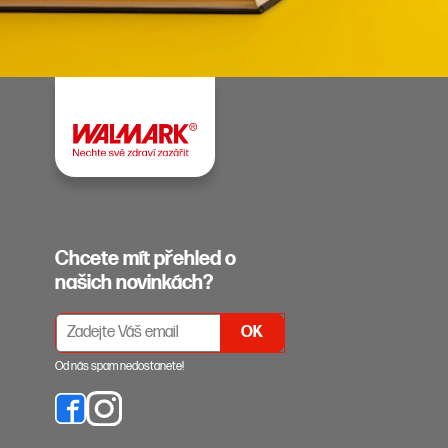
Chcete mít přehled o
našich novinkách?
PŘIHLÁŠENÍ K ODBĚRU NEWSLETTERŮ
Od nás spam nedostanete!