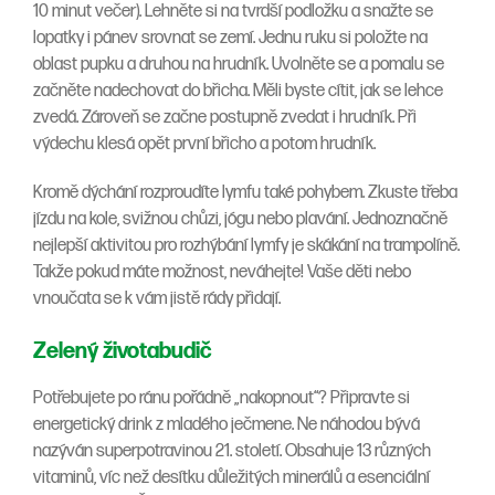
10 minut večer). Lehněte si na tvrdší podložku a snažte se
lopatky i pánev srovnat se zemí. Jednu ruku si položte na
oblast pupku a druhou na hrudník. Uvolněte se a pomalu se
začněte nadechovat do břicha. Měli byste cítit, jak se lehce
zvedá. Zároveň se začne postupně zvedat i hrudník. Při
výdechu klesá opět první břicho a potom hrudník.
Kromě dýchání rozproudíte lymfu také pohybem. Zkuste třeba
jízdu na kole, svižnou chůzi, jógu nebo plavání. Jednoznačně
nejlepší aktivitou pro rozhýbání lymfy je skákání na trampolíně.
Takže pokud máte možnost, neváhejte! Vaše děti nebo
vnoučata se k vám jistě rády přidají.
Zelený životabudič
Potřebujete po ránu pořádně „nakopnout“? Připravte si
energetický drink z mladého ječmene. Ne náhodou bývá
nazýván superpotravinou 21. století. Obsahuje 13 různých
vitaminů, víc než desítku důležitých minerálů a esenciální