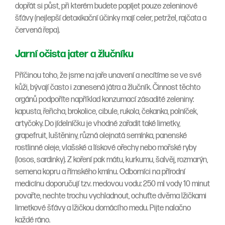
dopřát si půst, při kterém budete popíjet pouze zeleninové
šťávy (nejlepší detoxikační účinky mají celer, petržel, rajčata a
červená řepa).
Jarní očista jater a žlučníku
Příčinou toho, že jsme na jaře unavení a necítíme se ve své
kůži, bývají často i zanesená játra a žlučník. Činnost těchto
orgánů podpoříte například konzumací zásadité zeleniny:
kapusta, řeřicha, brokolice, cibule, rukola, čekanka, polníček,
artyčoky. Do jídelníčku je vhodné zařadit také limetky,
grapefruit, luštěniny, různá olejnatá semínka, panenské
rostlinné oleje, vlašské a lískové ořechy nebo mořské ryby
(losos, sardinky). Z koření pak mátu, kurkumu, šalvěj, rozmarýn,
semena kopru a římského kmínu. Odborníci na přírodní
medicínu doporučují tzv. medovou vodu: 250 ml vody 10 minut
povařte, nechte trochu vychladnout, ochuťte dvěma lžičkami
limetkové šťávy a lžičkou domácího medu. Pijte nalačno
každé ráno.