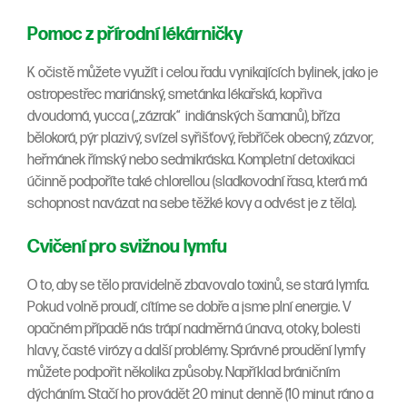
Pomoc z přírodní lékárničky
K očistě můžete využít i celou řadu vynikajících bylinek, jako je
ostropestřec mariánský, smetánka lékařská, kopřiva
dvoudomá, yucca („zázrak“ indiánských šamanů), bříza
bělokorá, pýr plazivý, svízel syřišťový, řebříček obecný, zázvor,
heřmánek římský nebo sedmikráska. Kompletní detoxikaci
účinně podpoříte také chlorellou (sladkovodní řasa, která má
schopnost navázat na sebe těžké kovy a odvést je z těla).
Cvičení pro svižnou lymfu
O to, aby se tělo pravidelně zbavovalo toxinů, se stará lymfa.
Pokud volně proudí, cítíme se dobře a jsme plní energie. V
opačném případě nás trápí nadměrná únava, otoky, bolesti
hlavy, časté virózy a další problémy. Správné proudění lymfy
můžete podpořit několika způsoby. Například bráničním
dýcháním. Stačí ho provádět 20 minut denně (10 minut ráno a