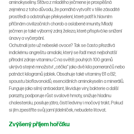
aminokyseliny. Šťáva z mladého ječmene je prospěšná
zejména z toho důvodu, že pomáhá vytvořit v těle zásadité
prostředí a odstraňuje překyselení, které patří k hlavním
příčinám civilizačních chorob a oslabené imunity. Mladý
ječmen je také výborný zdroj železa, které přispívá ke snížení
únavy a vyčerpání.
Ochutnali jste už nebeské ovoce? Tak se často přezdívá
indickému angreštu amalaki, který se řadí mezi nejbohatší
přírodní zdroje vitaminu C na světě: pouhých 100 gramů
ukrývá stejné množství „céčka“ jako dvě kila pomerančů nebo
patnáct kilogramů jablek. Obsahuje také vitaminy B1 a B2,
spoustu bioflavonoidů, esenciálních aminokyselin a minerálů.
Funguje jako silný antioxidant, likviduje viry, bakterie a další
parazity, podporuje růst svalové hmoty, snižuje hladinu
cholesterolu, posiluje játra, čistí ledviny i močový trakt. Pokud
si jím zpestříte svůj jarní jídelníček, nebudete litovat.
Zvýšený příjem hořčíku