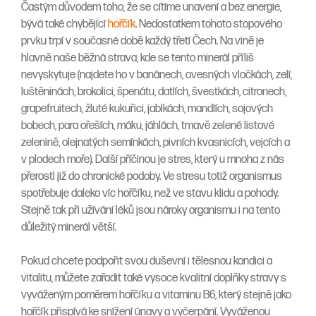
Častým důvodem toho, že se cítíme unavení a bez energie,
bývá také chybějící
hořčík
. Nedostatkem tohoto stopového
prvku trpí v současné době každý třetí Čech. Na vině je
hlavně naše běžná strava, kde se tento minerál příliš
nevyskytuje (najdete ho v banánech, ovesných vločkách, zelí,
luštěninách, brokolici, špenátu, datlích, švestkách, citronech,
grapefruitech, žluté kukuřici, jablkách, mandlích, sojových
bobech, para ořeších, máku, jáhlách, tmavě zelené listové
zelenině, olejnatých semínkách, pivních kvasnicích, vejcích a
v plodech moře). Další příčinou je stres, který u mnoha z nás
přerostl již do chronické podoby. Ve stresu totiž organismus
spotřebuje daleko víc hořčíku, než ve stavu klidu a pohody.
Stejně tak při užívání léků jsou nároky organismu i na tento
důležitý minerál větší.
Pokud chcete podpořit svou duševní i tělesnou kondici a
vitalitu, můžete zařadit také vysoce kvalitní doplňky stravy s
vyváženým poměrem hořčíku a vitaminu B6, který stejně jako
hořčík přispívá ke snížení únavy a vyčerpání. Vyváženou