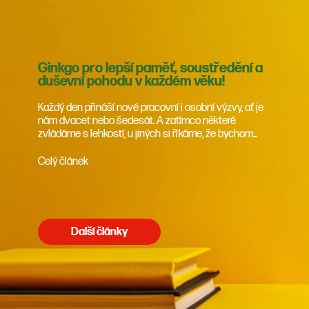
Ginkgo pro lepší paměť, soustředění a
duševní pohodu v každém věku!
Každý den přináší nové pracovní i osobní výzvy, ať je
nám dvacet nebo šedesát. A zatímco některé
zvládáme s lehkostí, u jiných si říkáme, že bychom...
Celý článek
Další články