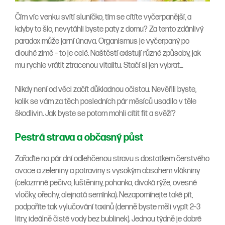
Čím víc venku svítí sluníčko, tím se cítíte vyčerpanější, a
kdyby to šlo, nevytáhli byste paty z domu? Za tento zdánlivý
paradox může jarní únava. Organismus je vyčerpaný po
dlouhé zimě – to je celé. Naštěstí existují různé způsoby, jak
mu rychle vrátit ztracenou vitalitu. Stačí si jen vybrat…
Nikdy není od věci začít důkladnou očistou. Nevěřili byste,
kolik se vám za těch posledních pár měsíců usadilo v těle
škodlivin. Jak byste se potom mohli cítit fit a svěží?
Pestrá strava a občasný půst
Zařaďte na pár dní odlehčenou stravu s dostatkem čerstvého
ovoce a zeleniny a potraviny s vysokým obsahem vlákniny
(celozrnné pečivo, luštěniny, pohanka, divoká rýže, ovesné
vločky, ořechy, olejnatá semínka). Nezapomínejte také pít,
podpoříte tak vylučování toxinů (denně byste měli vypít 2–3
litry, ideálně čisté vody bez bublinek). Jednou týdně je dobré