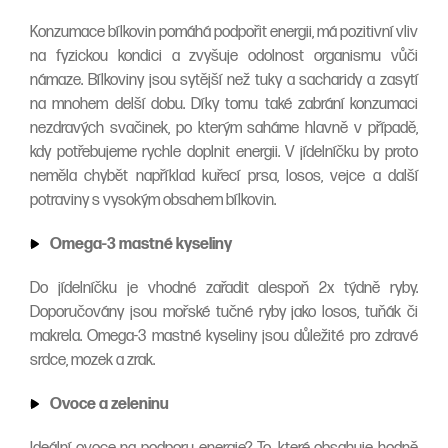
Konzumace bílkovin pomáhá podpořit energii, má pozitivní vliv
na fyzickou kondici a zvyšuje odolnost organismu vůči
námaze. Bílkoviny jsou sytější než tuky a sacharidy a zasytí
na mnohem delší dobu. Díky tomu také zabrání konzumaci
nezdravých svačinek, po kterým saháme hlavně v případě,
kdy potřebujeme rychle doplnit energii. V jídelníčku by proto
neměla chybět například kuřecí prsa, losos, vejce a další
potraviny s vysokým obsahem bílkovin.
Omega-3 mastné kyseliny
Do jídelníčku je vhodné zařadit alespoň 2x týdně ryby.
Doporučovány jsou mořské tučné ryby jako losos, tuňák či
makrela. Omega-3 mastné kyseliny jsou důležité pro zdravé
srdce, mozek a zrak.
Ovoce a zeleninu