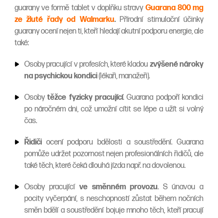
guarany ve formě tablet v doplňku stravy
Guarana 800 mg
ze žluté řady od Walmarku
.
Přírodní stimulační účinky
guarany ocení nejen ti, kteří hledají akutní podporu energie, ale
také:
Osoby pracující v profesích, které kladou
zvýšené nároky
na psychickou kondici
(lékaři, manažeři).
Osoby
těžce fyzicky pracující
. Guarana podpoří kondici
po náročném dni, což umožní cítit se lépe a užít si volný
čas.
Řidiči
ocení podporu bdělosti a soustředění. Guarana
pomůže udržet pozornost nejen profesionálních řidičů, ale
také těch, které čeká dlouhá jízda např. na dovolenou.
Osoby pracující
ve směnném provozu
. S únavou a
pocity vyčerpání, s neschopností zůstat během nočních
směn bdělí a soustředění bojuje mnoho těch, kteří pracují