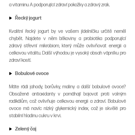
a vitaminu A podporující zdraví pokožky a zdravý zrak.
Řecký jogurt
Kvalitní řecký jogurt by ve vašem jídelníčku určitě neměl
chybět. Najdete v něm bílkoviny a probiotika podporující
zdravý střevní mikrobiom, který může ovlivňovat energii a
celkovou vitalitu. Další výhodou je vysoký obsah vápníku pro
zdraví kostí.
Bobulové ovoce
Máte rádi jahody, borůvky, maliny a další bobulové ovoce?
Obsažené antioxidanty v pomáhají bojovat proti volným
radikálům, což ovlivňuje celkovou energii a zdraví. Bobulové
ovoce má navíc nízký glykemický index, což je skvělé pro
stabilní hladinu cukru v krvi.
Zelený čaj