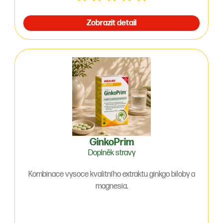
Zobrazit detail
GinkoPrim
Doplněk stravy
Kombinace vysoce kvalitního extraktu ginkgo biloby a
magnesia.