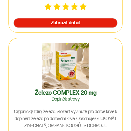
Zobrazit detail
Železo COMPLEX 20 mg
Doplněk stravy
Organický zdroj železa. Složení vyvinuté pro dárce krve k
doplnění železa po darování krve. Obsahuje GLUKONÁT
ZINEČNATÝ, ORGANICKOU SŮL S DOBROU ...