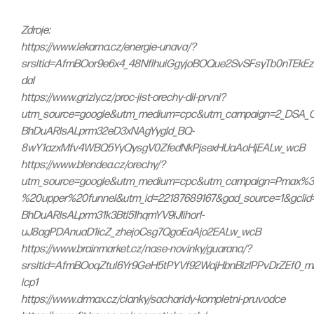
Zdroje:
https://www.lekarna.cz/energie-unava/?
srsltid=AfmBOor9e6x4_48NflhuiGgyjoBOQue2SvSFsyTb0nTEkE
dal
https://www.grizly.cz/proc-jist-orechy-dil-prvni?
utm_source=google&utm_medium=cpc&utm_campaign=2_DSA_O
BhDuARIsALprm32eD3xNAgYygId_BQ-
8wY1azxMfv4WBQ5YyQysgV0ZfedNkPjsexHUaAoHjEALw_wcB
https://www.blendea.cz/orechy/?
utm_source=google&utm_medium=cpc&utm_campaign=Pmax%
%20upper%20funnel&utm_id=22187689167&gad_source=1&gclid
BhDuARIsALprm31k3Btl51hqmYV9iJIihorI-
uJ8agPDAnuaD1icZ_zhejoCsg7QgoEaAjo2EALw_wcB
https://www.brainmarket.cz/nase-novinky/guarana/?
srsltid=AfmBOoqZtul6Yr9GeH5tPYVf92WajHbnBizlPPvDrZEf0_m
icp1
https://www.drmax.cz/clanky/sacharidy-kompletni-pruvodce