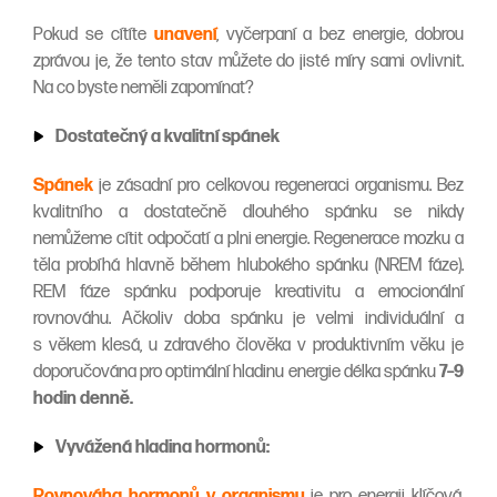
Pokud se cítíte
unavení
, vyčerpaní a bez energie, dobrou
zprávou je, že tento stav můžete do jisté míry sami ovlivnit.
Na co byste neměli zapomínat?
Dostatečný a kvalitní spánek
Spánek
je zásadní pro celkovou regeneraci organismu. Bez
kvalitního a dostatečně dlouhého spánku se nikdy
nemůžeme cítit odpočatí a plni energie. Regenerace mozku a
těla probíhá hlavně během hlubokého spánku (NREM fáze).
REM fáze spánku podporuje kreativitu a emocionální
rovnováhu. Ačkoliv doba spánku je velmi individuální a
s věkem klesá, u zdravého člověka v produktivním věku je
doporučována pro optimální hladinu energie délka spánku
7–9
hodin denně.
Vyvážená hladina hormonů:
Rovnováha hormonů v organismu
je pro energii klíčová.