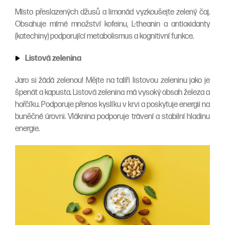
Místo přeslazených džusů a limonád vyzkoušejte zelený čaj.
Obsahuje mírné množství kofeinu, L-theanin a antioxidanty
(katechiny) podporující metabolismus a kognitivní funkce.
Listová zelenina
Jaro si žádá zelenou! Mějte na talíři listovou zeleninu jako je
špenát a kapusta. Listová zelenina má vysoký obsah železa a
hořčíku. Podporuje přenos kyslíku v krvi a poskytuje energii na
buněčné úrovni. Vláknina podporuje trávení a stabilní hladinu
energie.