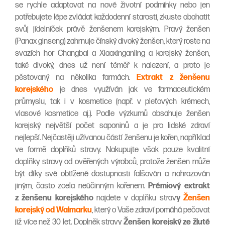
se rychle adaptovat na nové životní podmínky nebo jen
potřebujete lépe zvládat každodenní starosti, zkuste obohatit
svůj jídelníček právě ženšenem korejským. Pravý ženšen
(Panax ginseng) zahrnuje čínský divoký ženšen, který roste na
svazích hor Changbai a Xiaoxinganling a korejský ženšen,
také divoký, dnes už není téměř k nalezení, a proto je
pěstovaný na několika farmách.
Extrakt z ženšenu
korejského
je dnes využíván jak ve farmaceutickém
průmyslu, tak i v kosmetice (např. v pleťových krémech,
vlasové kosmetice aj.). Podle výzkumů obsahuje ženšen
korejský největší počet saponinů a je pro lidské zdraví
nejlepší. Nejčastěji užívanou částí ženšenu je kořen, například
ve formě doplňků stravy. Nakupujte však pouze kvalitní
doplňky stravy od ověřených výrobců, protože ženšen může
být díky své obtížené dostupnosti falšován a nahrazován
jiným, často zcela neúčinným kořenem.
Prémiový extrakt
z ženšenu korejského
najdete v doplňku strav
y
Ženšen
korejský od Walmarku
, který o Vaše zdraví pomáhá pečovat
již více než 30 let. Doplněk stravy
Ženšen korejský ze žluté