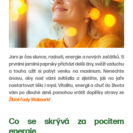
Jaro je čas slunce, radosti, energie a nových začátků. S
prvními jarními paprsky přichází delší dny, svěží vzduchu
a touha užít si pobyt venku na maximum. Nenechte
únavu, aby nad vámi zvítězila a zjistěte, jak na jaře
nastartovat tělo i mysl. Vitalitu, energii a chuť do života
vám po dlouhé zimě pomohou vrátit doplňky stravy ze
Žluté řady Walmark
!
Co se skrývá za pocitem
energie