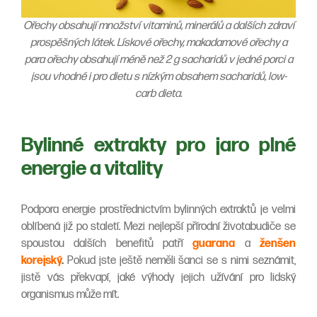
Ořechy obsahují množství vitaminů, minerálů a dalších zdraví
prospěšných látek. Lískové ořechy, makadamové ořechy a
para ořechy obsahují méně než 2 g sacharidů v jedné porci a
jsou vhodné i pro dietu s nízkým obsahem sacharidů, low-
carb dieta.
Bylinné extrakty pro jaro plné
energie a vitality
Podpora energie prostřednictvím bylinných extraktů je velmi
oblíbená již po staletí. Mezi nejlepší přírodní životabudiče se
spoustou dalších benefitů patří
guarana
a
ženšen
korejský
.
Pokud jste ještě neměli šanci se s nimi seznámit,
jistě vás překvapí, jaké výhody jejich užívání pro lidský
organismus může mít.