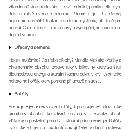
Ideální ovoce na podporu energie? To, které obsahuje hodně
vitaminu C. Jde především o kiwi, brokolici, papriku, citrusy a
další čerstvé ovoce a zeleninu. Vitamin C je totiž klíčový
nejen pro normální funkci imunitního systému, ale také pro
energii. Chcete-li snížit míru únavy a vyčerpání, nezapomeňte
doplnit vitamin C.
Ořechy a semena
Ideální svačinka? Co třeba ořechy? Mandle, vlašské ořechy a
chia semínka obsahují zdravé tuky a bílkoviny, které zajišťují
dlouhodobou energii a stabilní hladinu cukru v krvi. Jsou také
bohaté na hořčík, který pomáhá při únavě a stresu.
B
atáty
Pokud jste ještě nezkoušeli batáty, doporučujeme! Tyto sladké
brambory obsahují komplexní sacharidy a vysoký obsah
vlákniny a poskytují pomalý a stabilní přísun energie. Batáty
jsou také zdrojem antioxidantů snižující vliv oxidačního stresu