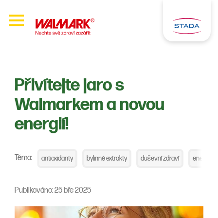
Přivítejte jaro s
Walmarkem a novou
energií!
Téma:
antioxidanty
bylinné extrakty
duševní zdraví
energie a
Publikováno: 25 bře 2025