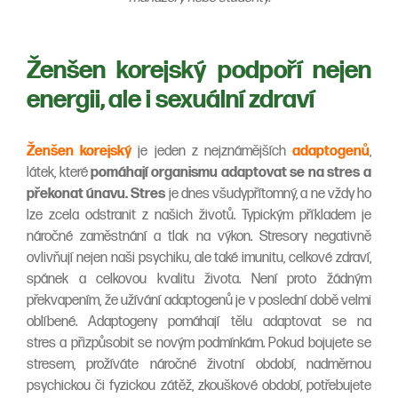
Ženšen korejský podpoří nejen
energii, ale i sexuální zdraví
Ženšen korejský
je jeden z nejznámějších
adaptogenů
,
látek, které
pomáhají organismu adaptovat se na stres a
překonat únavu. Stres
je dnes všudypřítomný, a ne vždy ho
lze zcela odstranit z našich životů. Typickým příkladem je
náročné zaměstnání a tlak na výkon. Stresory negativně
ovlivňují nejen naši psychiku, ale také imunitu, celkové zdraví,
spánek a celkovou kvalitu života. Není proto žádným
překvapením, že užívání adaptogenů je v poslední době velmi
oblíbené. Adaptogeny pomáhají tělu adaptovat se na
stres a přizpůsobit se novým podmínkám. Pokud bojujete se
stresem, prožíváte náročné životní období, nadměrnou
psychickou či fyzickou zátěž, zkouškové období, potřebujete