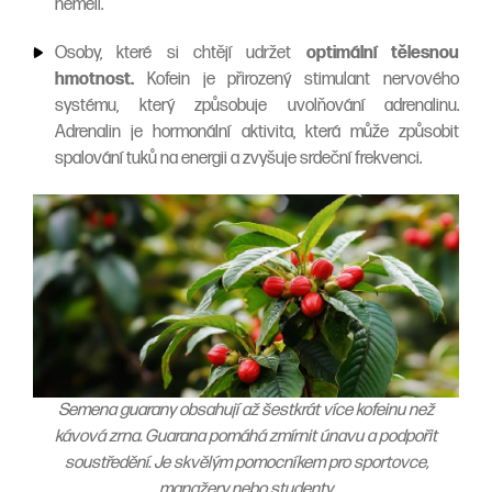
neměli.
Osoby, které si chtějí udržet
optimální tělesnou
hmotnost.
Kofein je přirozený stimulant nervového
systému, který způsobuje uvolňování adrenalinu.
Adrenalin je hormonální aktivita, která může způsobit
spalování tuků na energii a zvyšuje srdeční frekvenci.
Semena guarany obsahují až šestkrát více kofeinu než
kávová zrna. Guarana pomáhá zmírnit únavu a podpořit
soustředění. Je skvělým pomocníkem pro sportovce,
manažery nebo studenty.