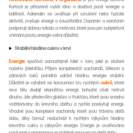
Kortizol je přirozeně vyšší ráno a dodává pocit energie a
bdělosti. Adrenalin se uvolňuje při vzrušení nebo fyzické
aktivitě, zvyšuje energii a soustředění. Dopamin a serotonin
podporují dobrou náladu a motivaci, které jsou pro subjektivní
vnímání pocitu energie velmi důležité.
Stabilní hladina cukru v krvi
Energie
spočívá samozřejmě také v tom, jaké je složení
našeho jídelníčku. Příjem komplexních sacharidů, bílkovin a
zdravých tuků pomáhá udržet hladinu energie stabilní.
Důležité je vyhýbat se konzumaci tzv. rychlých
cukrů
, které
sice tělu dodají okamžitou energii, bohužel však netrvá
dlouho. Jde především glukózu o fruktózu, které jsou snadno
vstřebávány do krevního oběhu a rychle poskytují energii.
Vhodné jsou komplexní sacharidy, které jsou tráveny delší
dobu, díky čemuž nedochází k rychlým výkyvům hladiny
krevního cukru a výkyvům energie. Energie je uvolňována
postupně a organismus je stabilně zasycen na delší dobu.