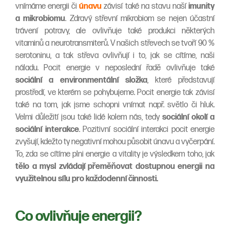
vnímáme energii či
únavu
závisí také na stavu naší
imunity
a mikrobiomu
. Zdravý střevní mikrobiom se nejen účastní
trávení potravy, ale ovlivňuje také produkci některých
vitaminů a neurotransmiterů. V našich střevech se tvoří 90 %
serotoninu, a tak střeva ovlivňují i to, jak se cítíme, naši
náladu. Pocit energie v neposlední řadě ovlivňuje také
sociální a environmentální složka
, které představují
prostředí, ve kterém se pohybujeme. Pocit energie tak závisí
také na tom, jak jsme schopni vnímat např. světlo či hluk.
Velmi důležití jsou také lidé kolem nás, tedy
sociální okolí a
sociální interakce
. Pozitivní sociální interakci pocit energie
zvyšují, kdežto ty negativní mohou působit únavu a vyčerpání.
To, zda se cítíme plni energie a vitality je výsledkem toho, jak
tělo a mysl zvládají přeměňovat dostupnou energii na
využitelnou sílu pro každodenní činnosti.
Co ovlivňuje energii?