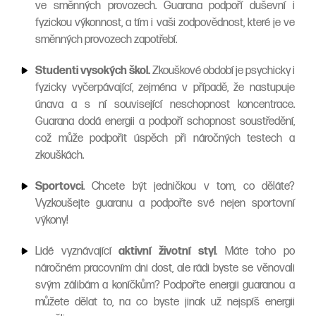
ve směnných provozech. Guarana podpoří duševní i
fyzickou výkonnost, a tím i vaši zodpovědnost, které je ve
směnných provozech zapotřebí.
Studenti vysokých škol.
Zkouškové období je psychicky i
fyzicky vyčerpávající, zejména v případě, že nastupuje
únava a s ní související neschopnost koncentrace.
Guarana dodá energii a podpoří schopnost soustředění,
což může podpořit úspěch při náročných testech a
zkouškách.
Sportovci
. Chcete být jedničkou v tom, co děláte?
Vyzkoušejte guaranu a podpořte své nejen sportovní
výkony!
Lidé vyznávající
aktivní životní styl
. Máte toho po
náročném pracovním dni dost, ale rádi byste se věnovali
svým zálibám a koníčkům? Podpořte energii guaranou a
můžete dělat to, na co byste jinak už nejspíš energii