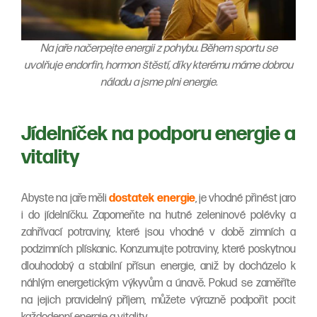
Na jaře načerpejte energii z pohybu. Během sportu se
uvolňuje endorfin, hormon štěstí, díky kterému máme dobrou
náladu a jsme plni energie.
Jídelníček na podporu energie a
vitality
Abyste na jaře měli
dostatek energie
, je vhodné přinést jaro
i do jídelníčku. Zapomeňte na hutné zeleninové polévky a
zahřívací potraviny, které jsou vhodné v době zimních a
podzimních plískanic. Konzumujte potraviny, které poskytnou
dlouhodobý a stabilní přísun energie, aniž by docházelo k
náhlým energetickým výkyvům a únavě. Pokud se zaměříte
na jejich pravidelný příjem, můžete výrazně podpořit pocit