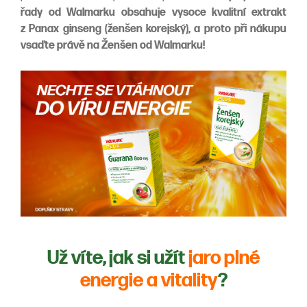
řady od Walmarku obsahuje vysoce kvalitní extrakt
z Panax ginseng (ženšen korejský), a proto při nákupu
vsaďte právě na Ženšen od Walmarku!
Už víte, jak si užít
jaro plné
energie a vitality
?