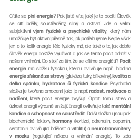
Cítíte se
plni energie
? Pak jistě víte, jaký je to pocit! Člověk
se cítí bdělý, soustředěný, silný a aktivní. Jde o velmi
subjektivní
vjem fyzické a psychické vitality
, který nám
umožňuje být aktivní přesně tak, jak potřebujeme. Nejde však
jen o to, kolik energie tělo fyzicky má, ale také o to, jak dobře
člověk energii dokáže využívat a jak se tento pocit odráží v
našem vnímání. Co stojí za tím, že se cítíme energičtí?
Pocit
energie
má složku fyzickou, kterou ovlivňuje např. hladina
energie získaná ze stravy
(glukóza, tuky, bílkoviny),
kvalita a
délka spánku
,
hydratace či fyzická kondice
. Psychická
složka je tvořena emocemi jako je např.
radost, motivace a
nadšení
, které pocit energie zvyšují. Oproti tomu stres a
úzkost energii výrazně snižují. Energii ovlivňuje také
mentální
kondice a schopnost se soustředit
. Další složkou jsou pak
biochemické faktory,
hormony
(kortizol, adrenalin, dopamin,
serotonin ovlivňující bdělost a vitalitu) a
neurotransmitery
v mozku
(regulující náladu a vnímání energie). To, zda