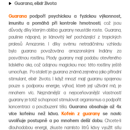
Guarana, elixír života
Guarana
podpoří psychickou a fyzickou výkonnost,
imunitu a pomáhá při kontrole hmotnosti
, což jsou
důvody, díky kterým obliba guarany neustále roste. Guarana,
paulinie nápojná, je liánovitý keř pocházející z tropických
pralesů Amazonie. I díky svému netradičnímu vzhledu
byla guarana považována amazonskými Indiány za
posvátnou rostlinu. Plody guarany mají podobu otevřeného
lidského oka, což údajnou magickou moc této rostliny ještě
umocňuje. Po staletí je guarana známá zejména jako přírodní
stimulant, elixír života. I když mnozí mají guaranu spojenou
pouze s podporou energie, výhod, které její užívání má, je
mnohem víc. Nejznámější a nejoceňovanější vlastností
guarany je totiž schopnost stimulovat organismus a podpořit
koncentraci a povzbuzení těla.
Guarana obsahuje až 4x
více kofeinu než káva.
Kofein z guarany
se navíc
uvolňuje postupně
a po mnohem
delší dobu
. Chcete-li
dlouhodobou energii, zkuste namísto litrů kávy využít sílu