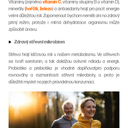
Vitaminy (zejména
vitamin C
, vitaminy skupiny B a vitamin D),
minerály (
hořčík
,
železo
) a antioxidanty hrají pro pocit energie
velmi důležitou roli. Zapomenout bychom neměli ani na zdravý
pitný režim, protože i mírná dehydratace organismu může
způsobit únavu.
Zdravý střevní mikrobiom
Střeva hrají klíčovou roli v našem metabolismu. Ve střevech
se tvoří serotonin, a tak dokážou ovlivnit náladu a energii.
Probiotika a prebiotika je vhodné doplňovatpro podporu
rovnováhy a rozmanitosti střevní mikrobioty, a proto je
důležité myslet na jejich pravidelnou konzumaci.