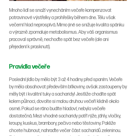
Mnoho lidí se snaží vynecháním večeře kompenzovat
potravinové výstřelky a prohřešky během dne. Tělu však
večerní hlad neprospívá. Mimo jiné se snižuje kvalita spánku
a výrazně zpomaluje metabolismus. Aby váš organismus
pracoval správně, nechoďte spát bez večeře (ale ani
přejedení k prasknutí).
Pravidla večeře
Poslední jídlo by mělo být 3 až 4 hodiny před spaním. Večeře
by měla obsahovat především bílkoviny, avšak zastoupeny by
měly být i kvalitní tuky a sacharidy! Jestliže chodíte spát
kolem půlnoci, dovolte si malou druhou večeři klidně okolo
osmé. Pokud se ráno budíte hladoví, nebyla večeře
dostatečná. Mezi vhodné sacharidy patří rýže, jáhly, vločky,
kroupy, kuskus, brambory, pečivo nebo těstoviny. Pakliže
chcete hubnout, nahraďte večer část sacharidů zeleninou.