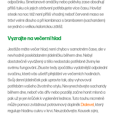
odpočinku. Smetanové omáčky nebo polévky zase obsahují
příliš tuku a k jejich strávení potřebujete více času. Hovězí
steak na noc též není příliš vhodný, neboť červené maso se
tráví velmi dlouho a při kombinaci s bramborem (sacharidem)
se jedná o velkou kalorickou zátěž.
Vyzrajte na večerní hlad
Jestliže máte večer hlad, není chyba v samotném čase, ale v
nevhodně poskládaném jídelníčku během dne. Nebyl
dostatečně vyvážený a tělo nedostalo potřebné živiny ke
svému fungování. Zkuste tedy zpočátku vydatnější odpolední
svačinu, která vás ušetří přejídání ve večerních hodinách.
Svůj denní jídelníček pak upravte tak, aby vyhovoval
potřebám vašeho životního stylu. Nevynechávejte sacharidy
během dne, neboť vás dřív nebo později začne honit mlsná a
pak už je jen krůček k vyplenění lednice. Tuto touhu nicméně
může pomoci zvládnout potravinový doplněk
Dialevel
, který
reguluje hladinu cukru v krvi. Neuzobávejte. Kousek sýra,