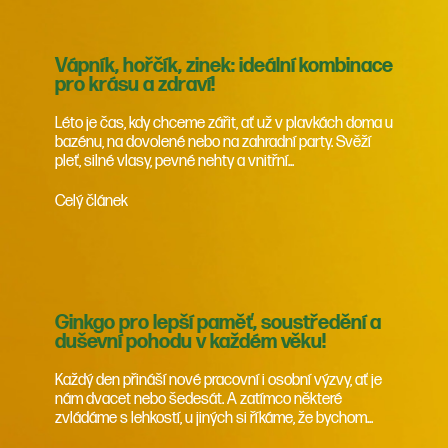
Vápník, hořčík, zinek: ideální kombinace
pro krásu a zdraví!
Léto je čas, kdy chceme zářit, ať už v plavkách doma u
bazénu, na dovolené nebo na zahradní party. Svěží
pleť, silné vlasy, pevné nehty a vnitřní...
Celý článek
Ginkgo pro lepší paměť, soustředění a
duševní pohodu v každém věku!
Každý den přináší nové pracovní i osobní výzvy, ať je
nám dvacet nebo šedesát. A zatímco některé
zvládáme s lehkostí, u jiných si říkáme, že bychom...