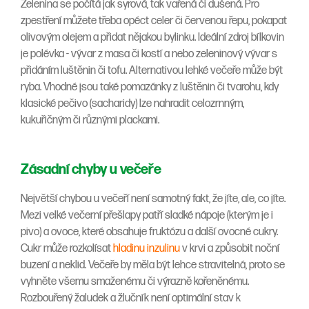
Zelenina se počítá jak syrová, tak vařená či dušená. Pro
zpestření můžete třeba opéct celer či červenou řepu, pokapat
olivovým olejem a přidat nějakou bylinku. Ideální zdroj bílkovin
je polévka - vývar z masa či kostí a nebo zeleninový vývar s
přidáním luštěnin či tofu. Alternativou lehké večeře může být
ryba. Vhodné jsou také pomazánky z luštěnin či tvarohu, kdy
klasické pečivo (sacharidy) lze nahradit celozrnným,
kukuřičným či různými plackami.
Zásadní chyby u večeře
Největší chybou u večeří není samotný fakt, že jíte, ale, co jíte.
Mezi velké večerní přešlapy patří sladké nápoje (kterým je i
pivo) a ovoce, které obsahuje fruktózu a další ovocné cukry.
Cukr může rozkolísat
hladinu inzulinu
v krvi a způsobit noční
buzení a neklid. Večeře by měla být lehce stravitelná, proto se
vyhněte všemu smaženému či výrazně kořeněnému.
Rozbouřený žaludek a žlučník není optimální stav k