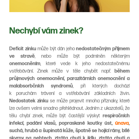
Nechybí vám zinek?
Deficit zinku
může být dán jeho
nedostatečným příjmem
ve stravě
, nebo může být podmíněn některým
onemocněním
, které vede k jeho nedostatečnému
vstřebávání. Zinek může v těle chybět např.
během
průjmových onemocnění, parazitárních onemocnění a
malabsorbčních syndromů
, při kterých dochází
k poruchám trávení a vstřebávání základních živin.
Nedostatek zinku
se může projevit mnoha příznaky, které
lze ovšem velmi snadno přehlédnout. Jedním z ukazatelů, že
tělu chybí zinek, může být častější výskyt
respiračních
infekcí, padání vlasů, popraskané koutky úst,
únava
,
suchá, hrubá a šupinatá kůže, špatně se hojící rány, bílé
skvrny na nehtech, ztráta chuti k jídlu, ztráta chuti a