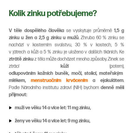
Kolik zinku potřebujeme?
V těle dospělého člověka
se vyskytuje průměrně
1,5 g
zinku u žen a 2,5 g zinku u mužů
. Zhruba 60 % zinku se
nachází v kosterním svalstvu, 30 % v kostech, 5 %
v játrech a kůži a 5 % zinku je uloženo v dalších tkáních. Ke
ztrátě zinku
z těla může docházet mnoha způsoby. Zinek se
ztrácí
kůží
(potem),
odlupováním kožních buněk, močí, stolicí, mateřským
mlékem,
menstruačním krvácením
a ejakulátem
.
Podle Národního institutu zdraví (NIH) bychom
denně měli
přijmout:
muži ve věku 14 a více let: 11 mg zinku,
ženy ve věku 14 a více let: 9 mg zinku,