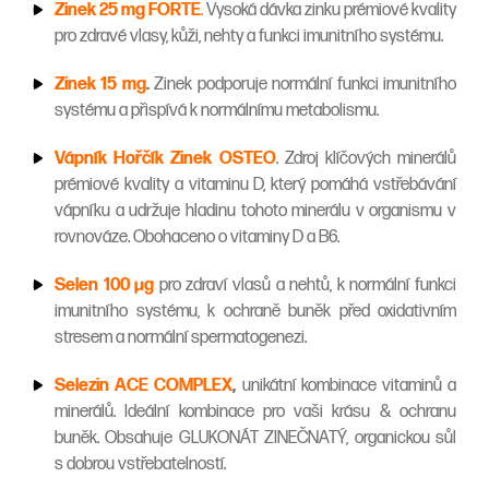
Zinek 25 mg FORTE
.
Vysoká dávka zinku prémiové kvality
pro zdravé vlasy, kůži, nehty a funkci imunitního systému.
Zinek 15 mg
.
Zinek podporuje normální funkci imunitního
systému a přispívá k normálnímu metabolismu.
Vápník Hořčík Zinek OSTEO
. Zdroj klíčových minerálů
prémiové kvality a vitaminu D, který pomáhá vstřebávání
vápníku a udržuje hladinu tohoto minerálu v organismu v
rovnováze. Obohaceno o vitaminy D a B6.
Selen 100 µg
pro zdraví vlasů a nehtů, k normální funkci
imunitního systému, k ochraně buněk před oxidativním
stresem a normální spermatogenezi.
Selezin ACE COMPLEX
,
unikátní kombinace vitaminů a
minerálů. Ideální kombinace pro vaši krásu & ochranu
buněk. Obsahuje GLUKONÁT ZINEČNATÝ, organickou sůl
s dobrou vstřebatelností.