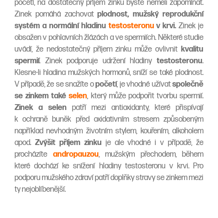
početí, na dostatečný příjem zinku byste neměli zapomínat.
Zinek pomáhá zachovat
plodnost, mužský reprodukční
systém a normální hladinu
testosteronu
v krvi.
Zinek je
obsažen v pohlavních žlázách a ve spermiích. Některé studie
uvádí, že nedostatečný příjem zinku může ovlivnit
kvalitu
spermií
. Zinek podporuje udržení hladiny
testosteronu
.
Klesne-li hladina mužských hormonů, sníží se také plodnost.
V případě, že se snažíte o
početí
, je vhodné užívat
společně
se zinkem také
selen
, který může podpořit tvorbu spermií.
Zinek a selen
patří mezi antioxidanty, které přispívají
k ochraně buněk před oxidativním stresem způsobeným
například nevhodným životním stylem, kouřením, alkoholem
apod.
Zvýšit příjem zinku
je ale vhodné i v případě, že
procházíte
andropauzou
, mužským přechodem, během
které dochází ke snížení hladiny testosteronu v krvi. Pro
podporu mužského zdraví patří doplňky stravy se zinkem mezi
ty nejoblíbenější.