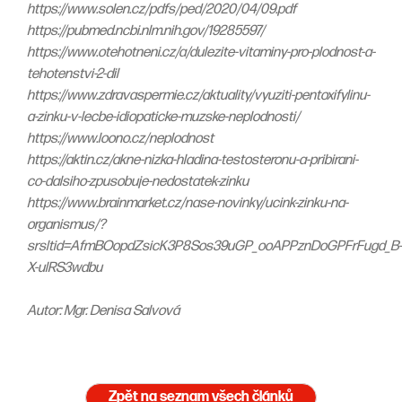
https://www.solen.cz/pdfs/ped/2020/04/09.pdf
https://pubmed.ncbi.nlm.nih.gov/19285597/
https://www.otehotneni.cz/a/dulezite-vitaminy-pro-plodnost-a-
tehotenstvi-2-dil
https://www.zdravaspermie.cz/aktuality/vyuziti-pentoxifylinu-
a-zinku-v-lecbe-idiopaticke-muzske-neplodnosti/
https://www.loono.cz/neplodnost
https://aktin.cz/akne-nizka-hladina-testosteronu-a-pribirani-
co-dalsiho-zpusobuje-nedostatek-zinku
https://www.brainmarket.cz/nase-novinky/ucink-zinku-na-
organismus/?
srsltid=AfmBOopdZsicK3P8Sos39uGP_ooAPPznDoGPFrFugd_B-
X-ulRS3wdbu
Autor: Mgr. Denisa Salvová
Zpět na seznam všech článků