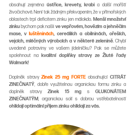
obsahují zejména
ústřice, krevety, krabi
a další mořští
živočichové. Není tak žádným překvapením, že v přímořských
oblastech trpí deficitem zinku jen málokdo.
Menší množství
zinku
bychom pak našli
ve vepřovém, hovězím a jehněčím
mase, v
luštěninách
, cereáliích a obilninách, ořeších,
vejcích, mléčných výrobcích a v některé zelenině
. Chybí
uvedené potraviny ve vašem jídelníčku? Pak se můžete
spolehnout na
kvalitní doplňky stravy ze Žluté řady
Walmark!
Doplněk stravy
Zinek 25 mg FORTE
obsahující
CITRÁT
ZINEČNATÝ
, dobře využitelnou organickou formu zinku a
doplněk stravy
Zinek 15 mg
s
GLUKONÁTEM
ZINEČNATÝM
, organickou solí s dobrou vstřebatelností
ohlídají optimální příjem zinku ohlídají za vás.