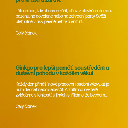
pro krásu a zdraví!
Léto je čas, kdy chceme zářit, ať už v plavkách doma u
bazénu, na dovolené nebo na zahradní party. Svěží
pleť, silné vlasy, pevné nehty a vnitřní...
Celý článek
Ginkgo pro lepší paměť, soustředění a
duševní pohodu v každém věku!
Každý den přináší nové pracovní i osobní výzvy, ať je
nám dvacet nebo šedesát. A zatímco některé
zvládáme s lehkostí, u jiných si říkáme, že bychom...
Celý článek