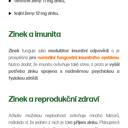
těhotné ženy: 11 mg zinku,
kojící ženy: 12 mg zinku.
Zinek a imunita
Zinek
funguje jako
modulátor imunitní odpovědi
a je
prospěšný
pro
normální fungování imunitního systému
.
Nutno dodat, že imunitu ovlivňuje také stres, a proto je
vyšší
potřeba zinku spojena s nadměrnou psychickou a
fyzickou zátěží.
Zinek a reprodukční zdraví
Ačkoliv mužskou neplodnost ovlivňuje mnoho faktorů,
málokdo ví, že jedním z nich je také
příjem zinku.
Plánujete-li