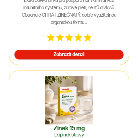
Extra dávku zinku pro podporu normální funkce
imunitního systému, zdravé pleti, nehtů a vlasů.
Obsahuje CITRÁT ZINEČNATÝ, dobře využitelnou
organickou formu ...
Zobrazit detail
Zinek 15 mg
Doplněk stravy