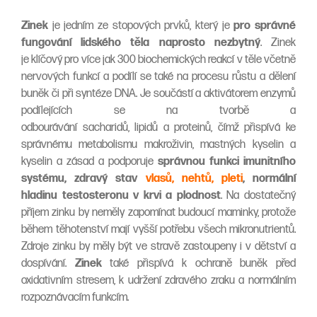
Zinek
je jedním ze stopových prvků, který je
pro správné
fungování lidského těla naprosto nezbytný
. Zinek
je klíčový pro více jak 300 biochemických reakcí v těle včetně
nervových funkcí a podílí se také na procesu růstu a dělení
buněk či při syntéze DNA. Je součástí a aktivátorem enzymů
podílejících se na tvorbě a
odbourávání sacharidů, lipidů a proteinů, čímž přispívá ke
správnému metabolismu makroživin, mastných kyselin a
kyselin a zásad a podporuje
správnou funkci imunitního
systému, zdravý stav
vlasů, nehtů, pleti
, normální
hladinu testosteronu v krvi a plodnost
. Na dostatečný
příjem zinku by neměly zapomínat budoucí maminky, protože
během těhotenství mají vyšší potřebu všech mikronutrientů.
Zdroje zinku by měly být ve stravě zastoupeny i v dětství a
dospívání.
Zinek
také přispívá k ochraně buněk před
oxidativním stresem, k udržení zdravého zraku a normálním
rozpoznávacím funkcím.