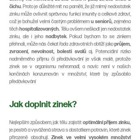
čichu
. Proto je důležité mít na paměti, že již mírný nedostatek
zinku může ovlivnit správnou funkci imunity a celkové zdraví,
což je bohužel velmi častým problémem
u seniorů,
zejména
těch
hospitalizovaných.
Tělu ovšem neškodí jen nedostatek
zinku, ale i jeho
nadbytek
. Pokud bychom to se zinkem
přehnali, může nás čekat řada zdravotních obtíží jako
průjem,
zvracení, nevolnost, bolesti svalů
aj. Potenciální riziko
nadměrného příjmu či předávkování je však malé, protože
zinek se v organismu nehromadí, a navíc není v našich
končinách konzumován v množství, které by způsobilo
předávkování
Jak doplnit zinek?
Nejlepším způsobem, jak tělu zajistit
optimální příjem zinku,
je pestrá a vyvážená strava s dostatkem potravin, které zinek
přirozeně obsahují.
Zinek ve velmi vysokém množství