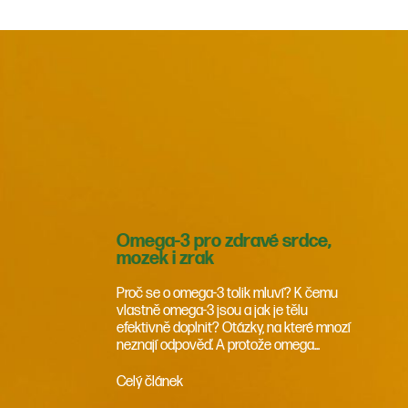
Omega-3 pro zdravé srdce,
mozek i zrak
Proč se o omega-3 tolik mluví? K čemu
vlastně omega-3 jsou a jak je tělu
efektivně doplnit? Otázky, na které mnozí
neznají odpověď. A protože omega...
Celý článek