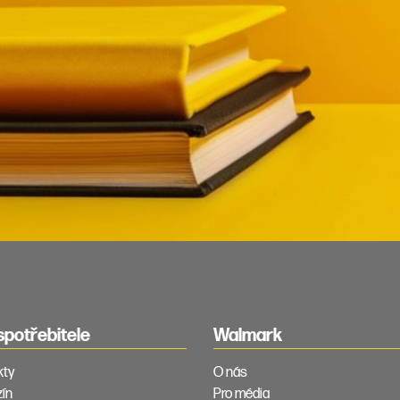
spotřebitele
Walmark
kty
O nás
ín
Pro média