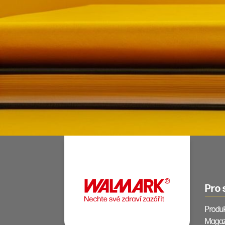
Pro 
Produ
Magaz