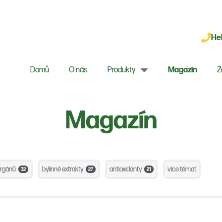
Hel
Domů
O nás
Produkty
Magazín
Z
Magazín
orgánů
bylinné extrakty
antioxidanty
více témat
32
27
21