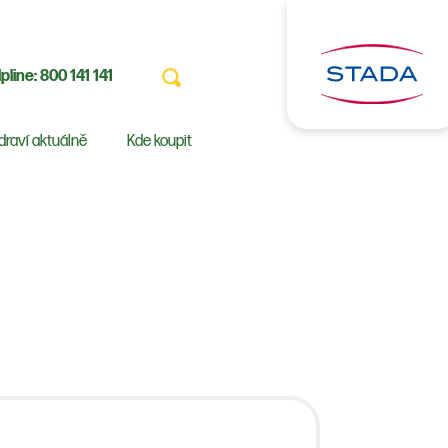
pline:
800 141 141
draví aktuálně
Kde koupit