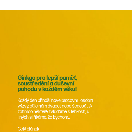
Ginkgo pro lepší paměť,
soustředění a duševní
pohodu v každém věku!
Každý den přináší nové pracovní i osobní
výzvy, ať je nám dvacet nebo šedesát. A
zatímco některé zvládáme s lehkostí, u
jiných si říkáme, že bychom...
Celý článek