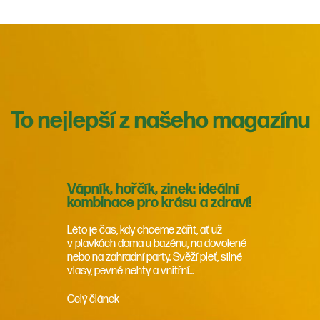
To nejlepší z našeho magazínu
Vápník, hořčík, zinek: ideální
kombinace pro krásu a zdraví!
Léto je čas, kdy chceme zářit, ať už
v plavkách doma u bazénu, na dovolené
nebo na zahradní party. Svěží pleť, silné
vlasy, pevné nehty a vnitřní...
Celý článek