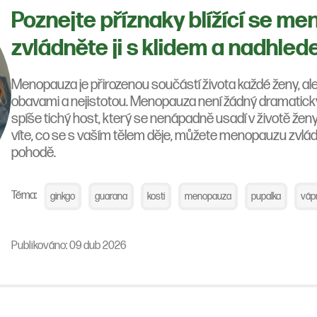
Poznejte příznaky blížící se m
zvládněte ji s klidem a nadhled
Menopauza je přirozenou součástí života každé ženy, al
obavami a nejistotou. Menopauza není žádný dramatický
spíše tichý host, který se nenápadně usadí v životě žen
víte, co se s vaším tělem děje, můžete menopauzu zvládn
pohodě.
Téma:
ginkgo
guarana
kosti
menopauza
pupalka
váp
Publikováno: 09 dub 2026