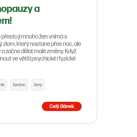
enopauzy a
em!
e přesto ji mnoho žen vnímá s
 zlom, který nastane přes noc, ale
y a začne dělat malé změny. Když
out ve větší psychické i fyzické
ník
ženšen
ženy
Celý článek