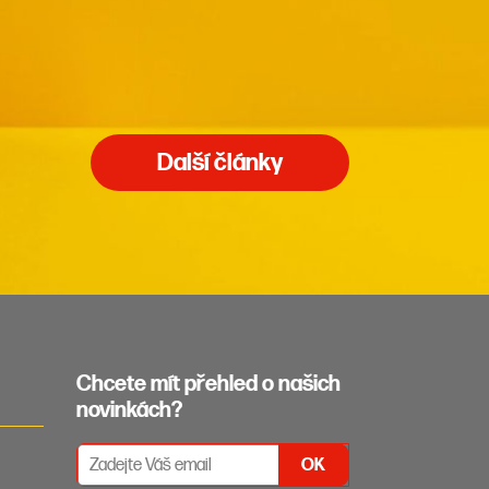
Další články
Chcete mít přehled o našich
novinkách?
PŘIHLÁŠENÍ K ODBĚRU NEWSLETTERŮ