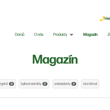
Hel
Domů
O nás
Produkty
Magazín
Z
Magazín
orgánů
bylinné extrakty
antioxidanty
více témat
32
27
21