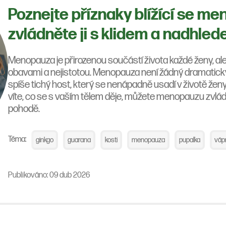
Poznejte příznaky blížící se m
zvládněte ji s klidem a nadhled
Menopauza je přirozenou součástí života každé ženy, al
obavami a nejistotou. Menopauza není žádný dramatický
spíše tichý host, který se nenápadně usadí v životě žen
víte, co se s vaším tělem děje, můžete menopauzu zvládn
pohodě.
Téma:
ginkgo
guarana
kosti
menopauza
pupalka
váp
Publikováno: 09 dub 2026