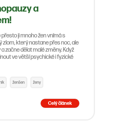
enopauzy a
em!
e přesto ji mnoho žen vnímá s
 zlom, který nastane přes noc, ale
y a začne dělat malé změny. Když
out ve větší psychické i fyzické
ník
ženšen
ženy
Celý článek