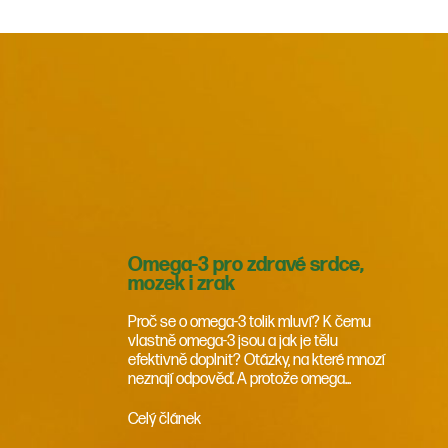
Omega-3 pro zdravé srdce,
mozek i zrak
Proč se o omega-3 tolik mluví? K čemu
vlastně omega-3 jsou a jak je tělu
efektivně doplnit? Otázky, na které mnozí
neznají odpověď. A protože omega...
Celý článek