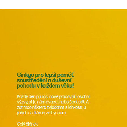
Ginkgo pro lepší paměť,
soustředění a duševní
pohodu v každém věku!
Každý den přináší nové pracovní i osobní
výzvy, ať je nám dvacet nebo šedesát. A
zatímco některé zvládáme s lehkostí, u
jiných si říkáme, že bychom...
Celý článek