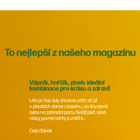
To nejlepší z našeho magazínu
Vápník, hořčík, zinek: ideální
kombinace pro krásu a zdraví!
Léto je čas, kdy chceme zářit, ať už
v plavkách doma u bazénu, na dovolené
nebo na zahradní party. Svěží pleť, silné
vlasy, pevné nehty a vnitřní...
Celý článek