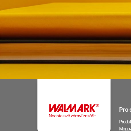
Pro 
Produ
Magaz