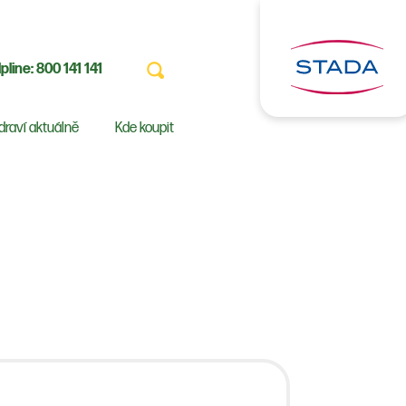
pline:
800 141 141
draví aktuálně
Kde koupit