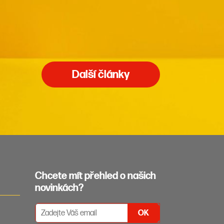
Další články
Chcete mít přehled o našich
novinkách?
PŘIHLÁŠENÍ K ODBĚRU NEWSLETTERŮ