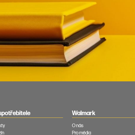
spotřebitele
Walmark
kty
O nás
ín
Pro média