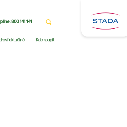
pline:
800 141 141
draví aktuálně
Kde koupit