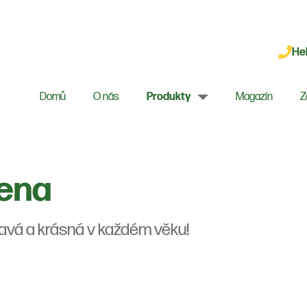
Hel
Domů
O nás
Produkty
Magazín
Z
ena
avá a krásná v každém věku!