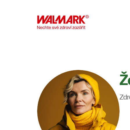
Ž
Zdr