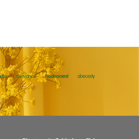
dle:
relevance
hodnocení
abecedy