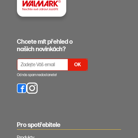
Chcete mít přehled o
našich novinkách?
PŘIHLÁŠENÍ K ODBĚRU NEWSLETTERŮ
Od nás spam nedostanete!
Pro spotřebitele
Produkty