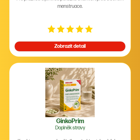
menstruace.
Zobrazit detail
GinkoPrim
Doplněk stravy