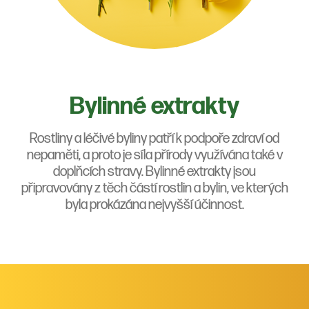
Bylinné extrakty
Rostliny a léčivé byliny patří k podpoře zdraví od
nepaměti, a proto je síla přírody využívána také v
doplňcích stravy. Bylinné extrakty jsou
připravovány z těch částí rostlin a bylin, ve kterých
byla prokázána nejvyšší účinnost.