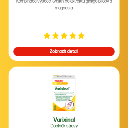
Kombinace vysoce kvalitního extraktu ginkgo biloby a
magnesia.
Zobrazit detail
Varixinal
Doplněk stravy