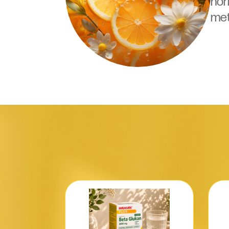
nor
met