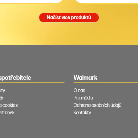
Načíst více produktů
spotřebitele
Walmark
kty
O nás
ín
Pro média
ka cookies
Ochrana osobních údajů
stránek
Kontakty