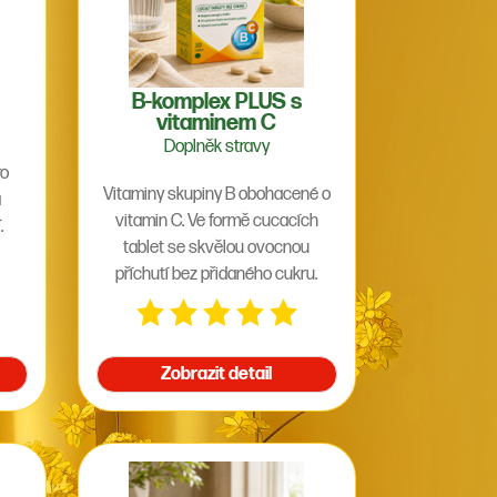
B-komplex PLUS s
vitaminem C
Doplněk stravy
Vitaminy skupiny B obohacené o
a
vitamin C. Ve formě cucacích
.
tablet se skvělou ovocnou
příchutí bez přidaného cukru.
Zobrazit detail