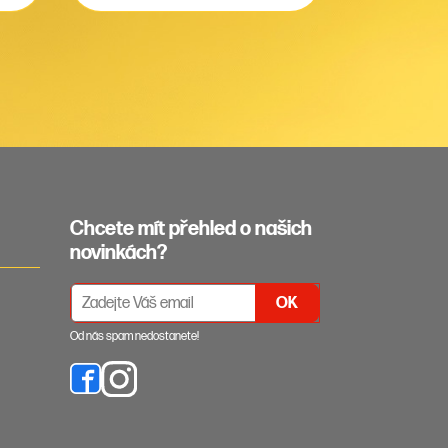
Chcete mít přehled o našich
novinkách?
PŘIHLÁŠENÍ K ODBĚRU NEWSLETTERŮ
Od nás spam nedostanete!