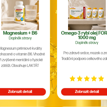
Magnesium + B6
Omega-3 rybí olej FO
1000 mg
Doplněk stravy
Doplněk stravy
Magnesium prémiové kvality
Pro zdravé srdce, mozek a zr
ohacené o vitamin B6. Vhodné
Tradiční podpora celkového zdr
ři zvýšené mentální a fyzické
zátěži. Obsahuje LAKTÁT
ŘEČNATÝ, ORGANICKOU SŮL
S DOBROU ...
Zobrazit detail
Zobrazit detail