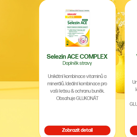
Selezin ACE COMPLEX
Doplněk stravy
Unikátní kombinace vitaminů a
Un
minerálů. Ideální kombinace pro
vaši krásu & ochranu buněk.
Obsahuje GLUKONÁT
GLU
ZINEČNATÝ, ORGANICKOU SŮL S
s
DOBROU ...
Zobrazit detail