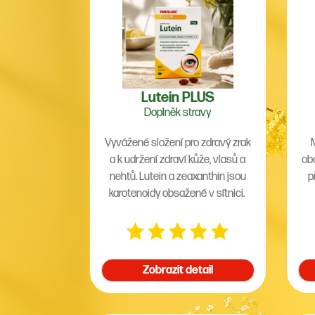
Lutein PLUS
Doplněk stravy
Vyvážené složení pro zdravý zrak
a k udržení zdraví kůže, vlasů a
ob
nehtů. Lutein a zeaxanthin jsou
p
karotenoidy obsažené v sítnici.
HO
Zobrazit detail