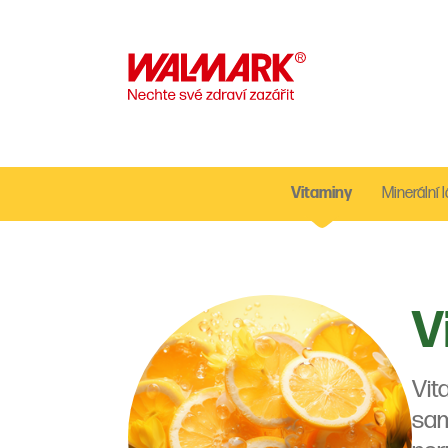
Vitaminy
Minerální l
V
Vit
sam