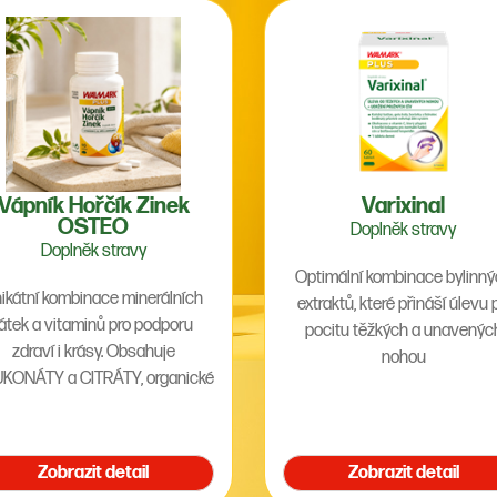
Vápník Hořčík Zinek
Varixinal
OSTEO
Doplněk stravy
Doplněk stravy
Optimální kombinace bylinn
ikátní kombinace minerálních
extraktů, které přináší úlevu p
látek a vitaminů pro podporu
pocitu těžkých a unavenýc
zdraví i krásy. Obsahuje
nohou
KONÁTY a CITRÁTY, organické
oli s dobrou vstřebatelností.
Zobrazit detail
Zobrazit detail