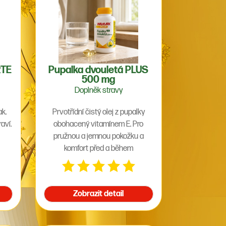
RTE
Pupalka dvouletá PLUS
500 mg
Doplněk stravy
ak.
Prvotřídní čistý olej z pupalky
aví.
obohacený vitamínem E. Pro
pružnou a jemnou pokožku a
komfort před a během
menstruace.
Zobrazit detail