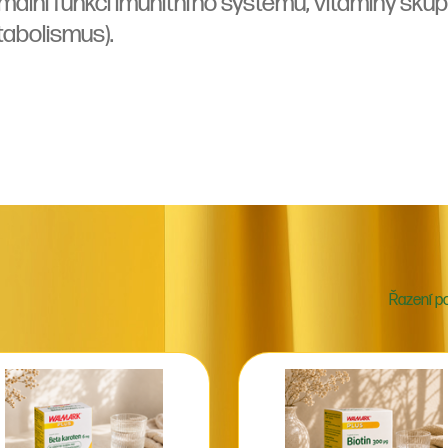
mální funkci imunitního systému, vitaminy skup
abolismus).
Řazení po