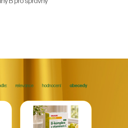
iny B pro správný
dle:
relevance
hodnocení
abecedy