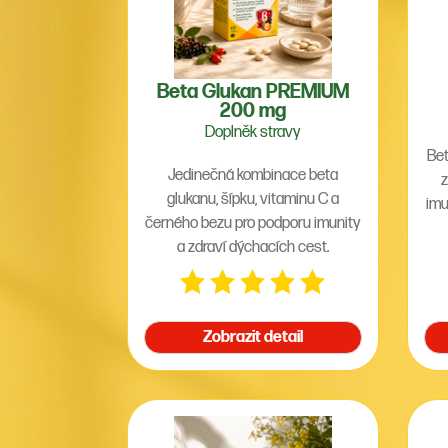
Beta Glukan PREMIUM
200 mg
Doplněk stravy
Bet
Jedinečná kombinace beta
z
glukanu, šípku, vitaminu C a
imu
černého bezu pro podporu imunity
a zdraví dýchacích cest.
Zobrazit detail