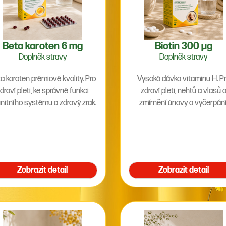
Beta karoten 6 mg
Biotin 300 µg
Doplněk stravy
Doplněk stravy
a karoten prémiové kvality. Pro
Vysoká dávka vitaminu H. Pro
draví pleti, ke správné funkci
zdraví pleti, nehtů a vlasů 
nitního systému a zdravý zrak.
zmírnění únavy a vyčerpání
Zobrazit detail
Zobrazit detail