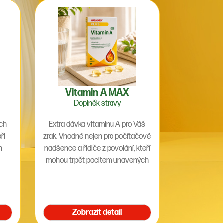
Vitamin A MAX
Doplněk stravy
ých
Extra dávka vitaminu A pro Váš
ři
zrak. Vhodné nejen pro počítačové
h
nadšence a řidiče z povolání, kteří
mohou trpět pocitem unavených
očí.
Zobrazit detail