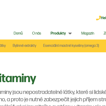
Hel
Domů
O nás
Produkty
Magazín
Z
átky
Bylinné extrakty
Esenciální mastné kyseliny (omega 3)
itaminy
aminy jsou nepostradatelné látky, které si lidsk
o, a proto je nutné zabezpečit jejich příjem str