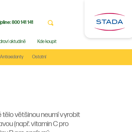
pline:
800 141 141
draví aktuálně
Kde koupit
Antioxidanty
Ostatní
é tělo většinou neumí vyrobit
avou (např. vitamin C pro