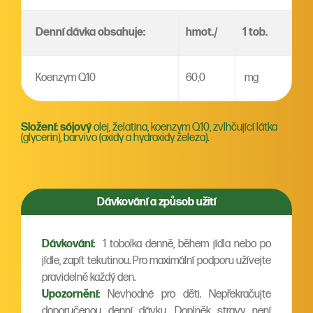
Denní dávka obsahuje:
hmot./
1 tob.
Koenzym Q10
60,0
mg
Složení: sójový
olej, želatina, koenzym Q10, zvlhčující látka
(glycerin), barvivo (oxidy a hydroxidy železa).
Dávkování a způsob užití
Dávkování:
1 tobolka denně, během jídla nebo po
jídle, zapít tekutinou. Pro maximální podporu užívejte
pravidelně každý den.
Upozornění:
Nevhodné pro děti. Nepřekračujte
doporučenou denní dávku. Doplněk stravy není