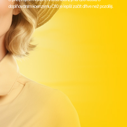
doplňováním koenzymu Q10 je lepší začít dříve než později.