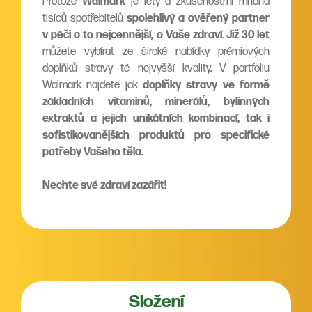
Protože
Walmark
je léty a zkušenostmi mnoha
tisíců spotřebitelů
spolehlivý a ověřený partner
v péči o to nejcennější, o Vaše zdraví
.
Již 30 let
můžete vybírat ze široké nabídky prémiových
doplňků stravy té nejvyšší kvality. V portfoliu
Walmark najdete jak
doplňky stravy ve formě
základních vitaminů, minerálů, bylinných
extraktů a jejich unikátních kombinací, tak i
sofistikovanějších produktů pro specifické
potřeby Vašeho těla.
Nechte své zdraví zazářit!
Složení