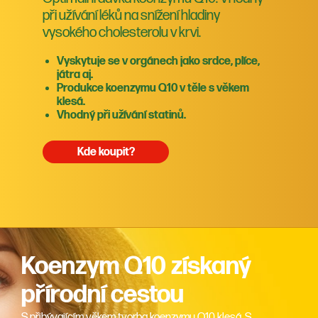
při užívání léků na snížení hladiny
vysokého cholesterolu v krvi.
Vyskytuje se v orgánech jako srdce, plíce,
játra aj.
Produkce koenzymu Q10 v těle s věkem
klesá.
Vhodný při užívání statinů.
Kde koupit?
Koenzym Q10 získaný
přírodní cestou
S přibývajícím věkem tvorba koenzymu Q10 klesá. S