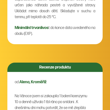
určen jako náhrada pestré a vyvážené stravy.
Ukládat mimo dosah dětí. Skladujte v suchu a
temnu, při teplotě do 25 °C.
Minimální trvanlivos
t do konce data uvedeného na
obalu (EXP).
Recenze produktu
od
Alena, Kroměříž
Na Vánoce jsem si zakoupila 1 balení koenzymu
10 a denně užívala 1 tbl ráno po snídani . K
dnešnímu dni mohu potvrdit, že se mě zlepšila