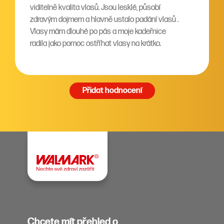
viditelně kvalita vlasů. Jsou lesklé, působí
zdravým dojmem a hlavně ustalo padání vlasů .
Vlasy mám dlouhé po pás a moje kadeřnice
radila jako pomoc ostříhat vlasy na krátko.
Přidat hodnocení
Chcete mít přehled o