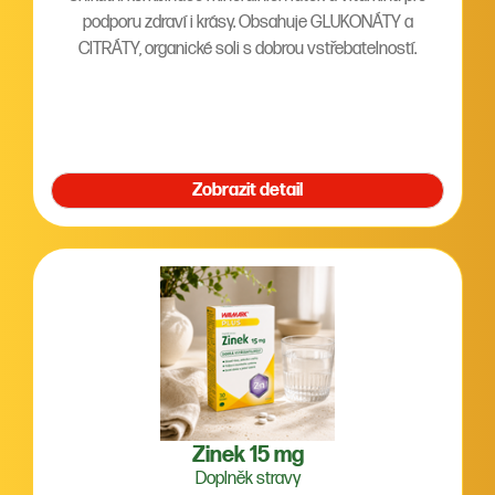
podporu zdraví i krásy. Obsahuje GLUKONÁTY a
CITRÁTY, organické soli s dobrou vstřebatelností.
Zobrazit detail
Zinek 15 mg
Doplněk stravy