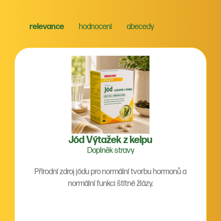
relevance
hodnocení
abecedy
Jód Výtažek z kelpu
Doplněk stravy
Přírodní zdroj jódu pro normální tvorbu hormonů a
normální funkci štítné žlázy.