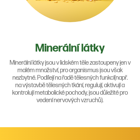
Minerální látky
Minerální látky jsou v lidském těle zastoupeny jen v
malém množství, pro organismus jsou však
nezbytné. Podílejí na řadě tělesných funkcí(např.
na výstavbě tělesných tkání, regulují, aktivují a
kontrolují metabolické pochody, jsou důležité pro
vedení nervových vzruchů).