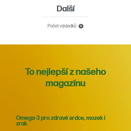
Další
Počet výsledků
0
To nejlepší z našeho
magazínu
Omega-3 pro zdravé srdce, mozek i
zrak