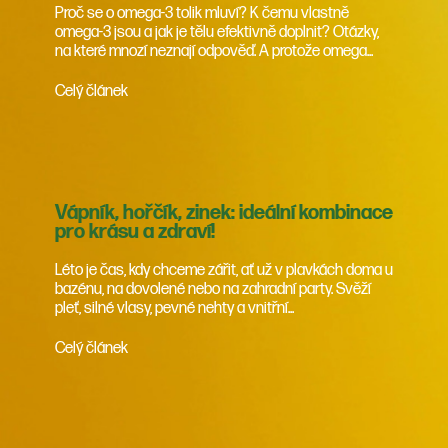
Proč se o omega-3 tolik mluví? K čemu vlastně
omega-3 jsou a jak je tělu efektivně doplnit? Otázky,
na které mnozí neznají odpověď. A protože omega...
Celý článek
Vápník, hořčík, zinek: ideální kombinace
pro krásu a zdraví!
Léto je čas, kdy chceme zářit, ať už v plavkách doma u
bazénu, na dovolené nebo na zahradní party. Svěží
pleť, silné vlasy, pevné nehty a vnitřní...
Celý článek