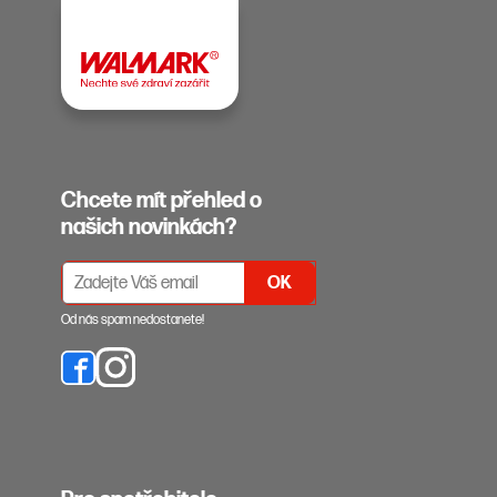
Chcete mít přehled o
našich novinkách?
PŘIHLÁŠENÍ K ODBĚRU NEWSLETTERŮ
Od nás spam nedostanete!