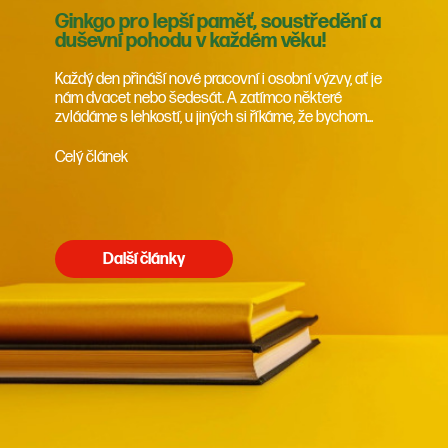
Ginkgo pro lepší paměť, soustředění a
duševní pohodu v každém věku!
Každý den přináší nové pracovní i osobní výzvy, ať je
nám dvacet nebo šedesát. A zatímco některé
zvládáme s lehkostí, u jiných si říkáme, že bychom...
Celý článek
Další články