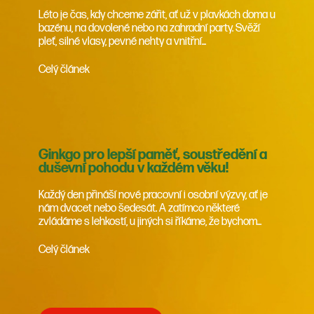
Léto je čas, kdy chceme zářit, ať už v plavkách doma u
bazénu, na dovolené nebo na zahradní party. Svěží
pleť, silné vlasy, pevné nehty a vnitřní...
Celý článek
Ginkgo pro lepší paměť, soustředění a
duševní pohodu v každém věku!
Každý den přináší nové pracovní i osobní výzvy, ať je
nám dvacet nebo šedesát. A zatímco některé
zvládáme s lehkostí, u jiných si říkáme, že bychom...
Celý článek