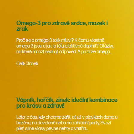
Omega-3 pro zdravé srdce, mozek i
zrak
Proč se o omega-3 tolik mluví? K čemu vlastně
omega-3 jsou a jak je tělu efektivně doplnit? Otázky,
na které mnozí neznají odpověď. A protože omega...
Celý článek
Vápník, hořčík, zinek: ideální kombinace
pro krásu a zdraví!
Léto je čas, kdy chceme zářit, ať už v plavkách doma u
bazénu, na dovolené nebo na zahradní party. Svěží
pleť, silné vlasy, pevné nehty a vnitřní...