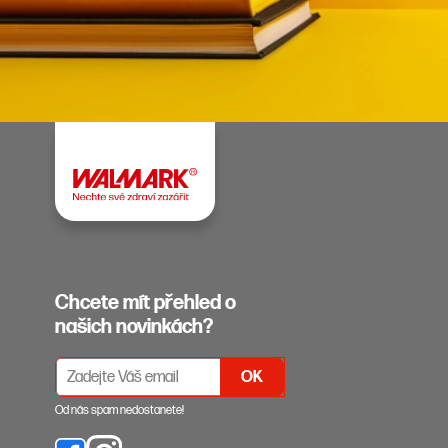
Chcete mít přehled o
našich novinkách?
PŘIHLÁŠENÍ K ODBĚRU NEWSLETTERŮ
Od nás spam nedostanete!