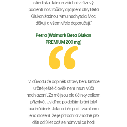
střediska , kde ne všichni virózový
pacienti nosí roůšky a já jsem díky Beta
Glukan žádnou rýmu nechytala. Moc
děkuji a všem vřele doporučuji.“
Petra (Walmark Beta Glukan
PREMIUM 200 mg)
"Z důvodu že doplněk stravy beru krátce
určitě ještě člověk není imuni vůči
nachlazení . Za mě jsou ale účinky celkem
příznivé . Uvidíme po delším brání jaký
bude účinek. Jako dobře pozitivum beru
jeho složení , že je přírodní a vhodné pro
děti od 3 let což se nám velice hodí