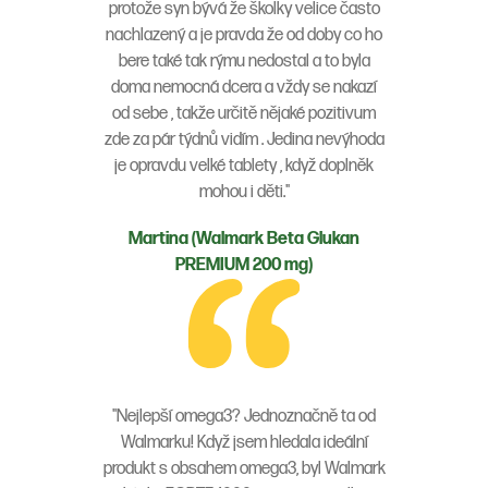
protože syn bývá že školky velice často
nachlazený a je pravda že od doby co ho
bere také tak rýmu nedostal a to byla
doma nemocná dcera a vždy se nakazí
od sebe , takže určitě nějaké pozitivum
zde za pár týdnů vidím . Jedina nevýhoda
je opravdu velké tablety , když doplněk
mohou i děti."
Martina (Walmark Beta Glukan
PREMIUM 200 mg)
"Nejlepší omega3? Jednoznačně ta od
Walmarku! Když jsem hledala ideální
produkt s obsahem omega3, byl Walmark