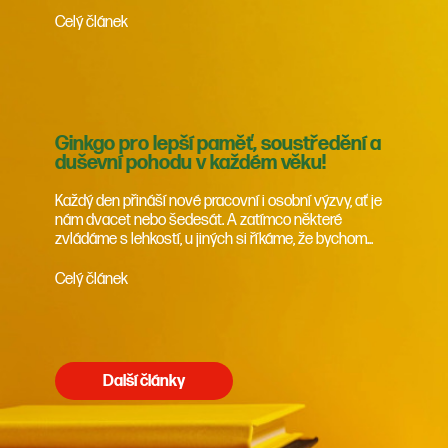
Celý článek
Ginkgo pro lepší paměť, soustředění a
duševní pohodu v každém věku!
Každý den přináší nové pracovní i osobní výzvy, ať je
nám dvacet nebo šedesát. A zatímco některé
zvládáme s lehkostí, u jiných si říkáme, že bychom...
Celý článek
Další články