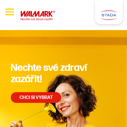
Nechte své zdraví
zazářit!
CHCI SI VYBRAT