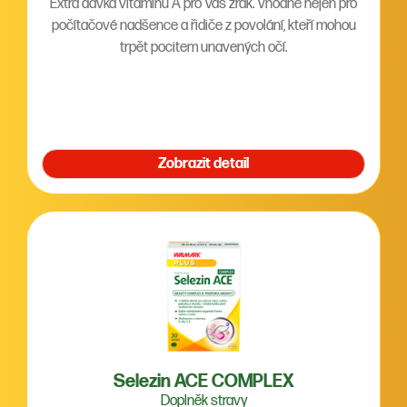
Extra dávka vitaminu A pro Váš zrak. Vhodné nejen pro
počítačové nadšence a řidiče z povolání, kteří mohou
trpět pocitem unavených očí.
Zobrazit detail
Selezin ACE COMPLEX
Doplněk stravy