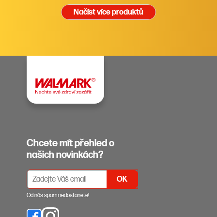
Načíst více produktů
Chcete mít přehled o
našich novinkách?
PŘIHLÁŠENÍ K ODBĚRU NEWSLETTERŮ
Od nás spam nedostanete!