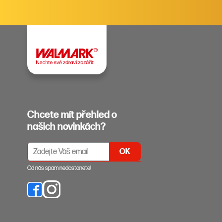
Chcete mít přehled o
našich novinkách?
PŘIHLÁŠENÍ K ODBĚRU NEWSLETTERŮ
Od nás spam nedostanete!