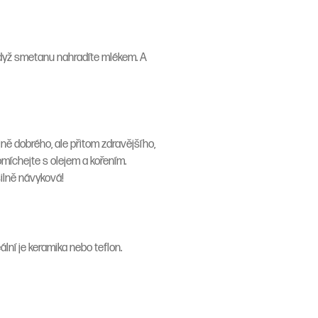
když smetanu nahradíte mlékem. A
ně dobrého, ale přitom zdravějšího,
omíchejte s olejem a kořením.
silně návyková!
lní je keramika nebo teflon.