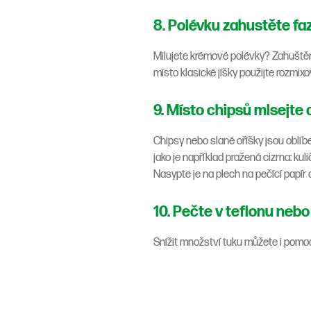
8. Polévku zahustěte fa
Milujete krémové polévky? Zahuštěn
místo klasické jíšky použijte rozmix
9. Místo chipsů mlsejte 
Chipsy nebo slané oříšky jsou oblíb
jako je například pražená cizrna: ku
Nasypte je na plech na pečící papír a
10. Pečte v teflonu neb
Snížit množství tuku můžete i pomocí