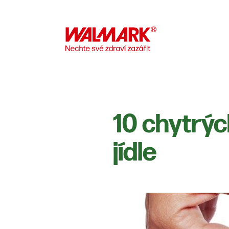
10 chytrých
jídle