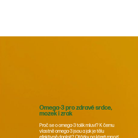
Omega-3 pro zdravé srdce,
mozek i zrak
Proč se o omega-3 tolik mluví? K čemu
vlastně omega-3 jsou a jak je tělu
efektivně doplnit? Otázky, na které mnozí