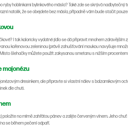
o ryby hoblinkami bylinkového másla? Také zde se skrývá nadbytečný t
razní natolik, že se obejdete bez másla, případně vám bude stačit pouze
kovou
íčkové? I tak kaloricky vydatné jídlo se dá připravit mnohem zdravějším
anou kořenovou zeleninou (právě zahušťování moukou navyšuje množstv
). Místo šlehačky můžete použít zakysanou smetanu s nižším procentem 
te majonézu
nézovým dresinkem, ale připravte si vlastní nálev s balzamikovým octe
nek dle chuti.
vínem
) položte na mírně zahřátou pánev a zalijte červeným vínem. Jeho chuť
vína se během pečení odpaří.