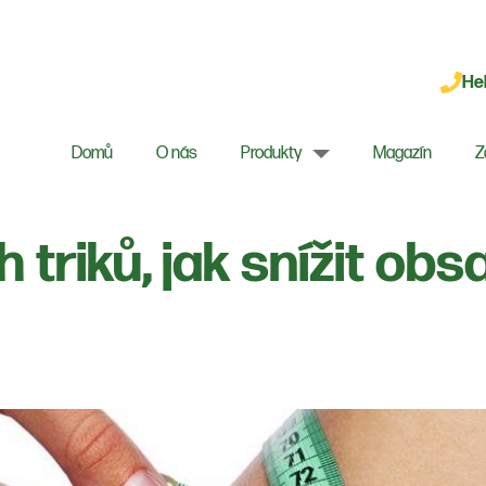
Hel
Domů
O nás
Produkty
Magazín
Z
 triků, jak snížit obs