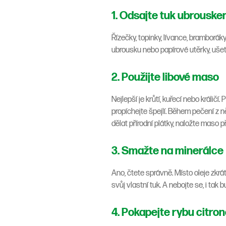
1. Odsajte tuk ubrousk
Řízečky, topinky, lívance, bramborá
ubrousku nebo papírové utěrky, ušet
2. Použijte libové maso
Nejlepší je krůtí, kuřecí nebo králič
propíchejte špejlí. Během pečení z n
dělat přírodní plátky, naložte maso 
3. Smažte na minerálce
Ano, čtete správně. Místo oleje zkrát
svůj vlastní tuk. A nebojte se, i tak
4. Pokapejte rybu citro