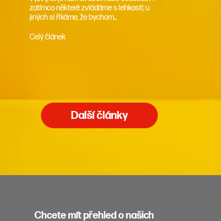
zatímco některé zvládáme s lehkostí, u
jiných si říkáme, že bychom...
Celý článek
Další články
Chcete mít přehled o našich