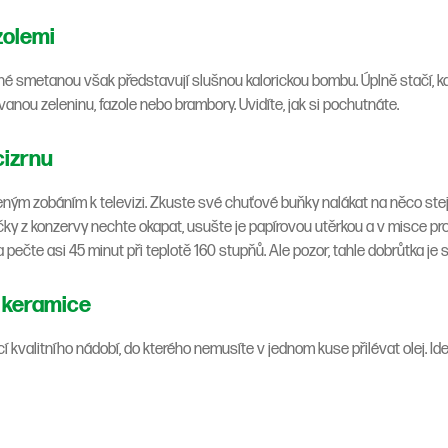
zolemi
é smetanou však představují slušnou kalorickou bombu. Úplně stačí, 
ovanou zeleninu, fazole nebo brambory. Uvidíte, jak si pochutnáte.
cizrnu
eným zobáním k televizi. Zkuste své chuťové buňky nalákat na něco stej
ličky z konzervy nechte okapat, usušte je papírovou utěrkou a v misce pr
 pečte asi 45 minut při teplotě 160 stupňů. Ale pozor, tahle dobrůtka je 
o keramice
 kvalitního nádobí, do kterého nemusíte v jednom kuse přilévat olej. Ideá