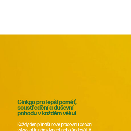
Ginkgo pro lepší paměť,
soustředění a duševní
pohodu v každém věku!
Každý den přináší nové pracovní i osobní
výzvy, ať je nám dvacet nebo šedesát. A