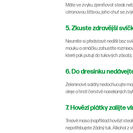
Máte ve zvyku zjemňovat steak neb
citronovou šťávou, jeho chuť se zvý
5. Zkuste zdravější svíč
Neumíte si představit neděli bez sv
mouku a omáčku zahustíte rozmixov
které pak putují do tukových zásob
6. Do dresinku nedávej
Zeleninové saláty nedochucujte majo
oleje a hrstí čerstvě nasekaných byli
7. Hovězí plátky zalijte 
Tmavé maso (například hovězí steak
nepotřebujete žádný tuk. Alkohol z 