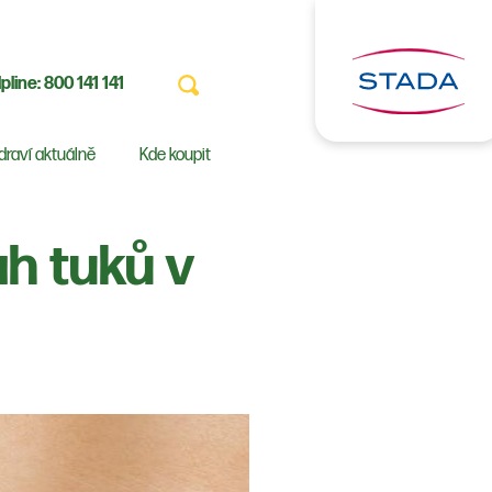
pline:
800 141 141
draví aktuálně
Kde koupit
ah tuků v