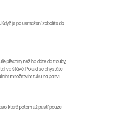
. Když je po usmažení zabalíte do
kuře předtím, než ho dáte do trouby,
stal ve šťávě. Pokud se chystáte
málním množstvím tuku na pánvi.
 maso, které potom už pustí pouze