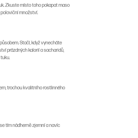
uk. Zkuste místo toho pokapat maso
 poloviční množství.
 způsobem. Stačí, když vynecháte
í prázdných kalorií a sacharidů,
tuku.
m, trochou kvalitního rostlinného
 se tím nádherně zjemní a navíc