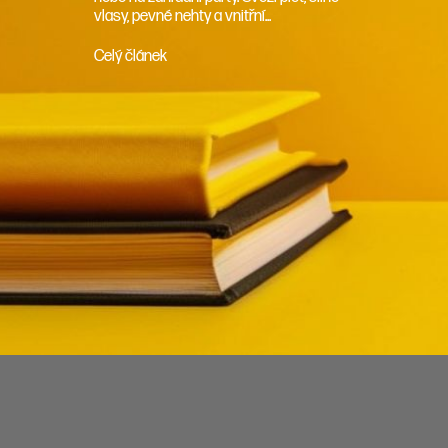
vlasy, pevné nehty a vnitřní...
Celý článek