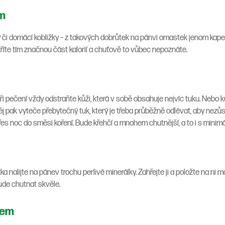
em
ky či domácí kobližky – z takových dobrůtek na pánvi omastek jenom kape
říte tím značnou část kalorií a chuťově to vůbec nepoznáte.
í. Při pečení vždy odstraňte kůži, která v sobě obsahuje nejvíc tuku. Nebo 
ěj pak vyteče přebytečný tuk, který je třeba průběžně odlévat, aby nezů
přes noc do směsi koření. Bude křehčí a mnohem chutnější, a to i s mini
ka nalijte na pánev trochu perlivé minerálky. Zahřejte ji a položte na ni
 bude chutnat skvěle.
nem