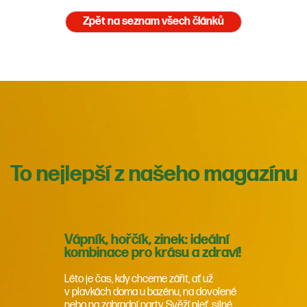
Zpět na seznam všech článků
To nejlepší z našeho magazínu
Vápník, hořčík, zinek: ideální
kombinace pro krásu a zdraví!
Léto je čas, kdy chceme zářit, ať už
v plavkách doma u bazénu, na dovolené
nebo na zahradní party. Svěží pleť, silné