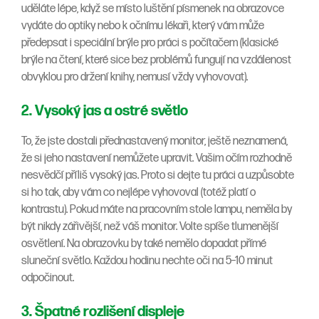
uděláte lépe, když se místo luštění písmenek na obrazovce
vydáte do optiky nebo k očnímu lékaři, který vám může
předepsat i speciální brýle pro práci s počítačem (klasické
brýle na čtení, které sice bez problémů fungují na vzdálenost
obvyklou pro držení knihy, nemusí vždy vyhovovat).
2. Vysoký jas a ostré světlo
To, že jste dostali přednastavený monitor, ještě neznamená,
že si jeho nastavení nemůžete upravit. Vašim očím rozhodně
nesvědčí příliš vysoký jas. Proto si dejte tu práci a uzpůsobte
si ho tak, aby vám co nejlépe vyhovoval (totéž platí o
kontrastu). Pokud máte na pracovním stole lampu, neměla by
být nikdy zářivější, než váš monitor. Volte spíše tlumenější
osvětlení. Na obrazovku by také nemělo dopadat přímé
sluneční světlo. Každou hodinu nechte oči na 5–10 minut
odpočinout.
3. Špatné rozlišení displeje