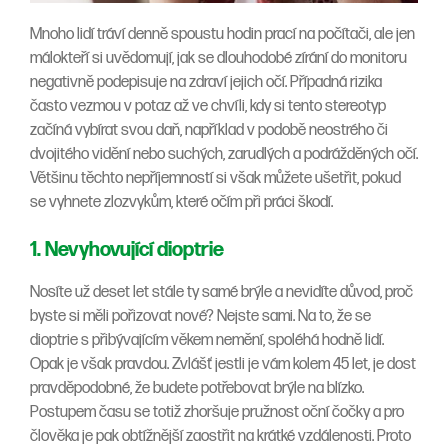
Mnoho lidí tráví denně spoustu hodin prací na počítači, ale jen
málokteří si uvědomují, jak se dlouhodobé zírání do monitoru
negativně podepisuje na zdraví jejich očí. Případná rizika
často vezmou v potaz až ve chvíli, kdy si tento stereotyp
začíná vybírat svou daň, například v podobě neostrého či
dvojitého vidění nebo suchých, zarudlých a podrážděných očí.
Většinu těchto nepříjemností si však můžete ušetřit, pokud
se vyhnete zlozvykům, které očím při práci škodí.
1. Nevyhovující dioptrie
Nosíte už deset let stále ty samé brýle a nevidíte důvod, proč
byste si měli pořizovat nové? Nejste sami. Na to, že se
dioptrie s přibývajícím věkem nemění, spoléhá hodně lidí.
Opak je však pravdou. Zvlášť jestli je vám kolem 45 let, je dost
pravděpodobné, že budete potřebovat brýle na blízko.
Postupem času se totiž zhoršuje pružnost oční čočky a pro
člověka je pak obtížnější zaostřit na krátké vzdálenosti. Proto