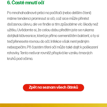
6. Časté mnutí očí
Po mnohahodinové práci na počítači (nebo delším čtení)
máme tendenci promnout si oči, což sice může přinést
dočasnou úlevu, ale ve finále si tím způsobíme víc škody než
užitku. Uvědomte si, že celou dobu předtím jste se rukama
dotýkali klávesnice, která je přímo semeništěm bakterií, a ty si
teď přenesete rovnou do očí. Infekce však není jediným
nebezpečím. Při častém tření očí může také dojít k poškození
rohovky. Tento nešvar rovněž přispívá ke vzniku tmavých
kruhů pod očima.
Zpět na seznam všech článků