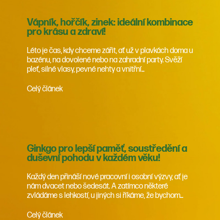
Vápník, hořčík, zinek: ideální kombinace
pro krásu a zdraví!
Léto je čas, kdy chceme zářit, ať už v plavkách doma u
bazénu, na dovolené nebo na zahradní party. Svěží
pleť, silné vlasy, pevné nehty a vnitřní...
Celý článek
Ginkgo pro lepší paměť, soustředění a
duševní pohodu v každém věku!
Každý den přináší nové pracovní i osobní výzvy, ať je
nám dvacet nebo šedesát. A zatímco některé
zvládáme s lehkostí, u jiných si říkáme, že bychom...
Celý článek