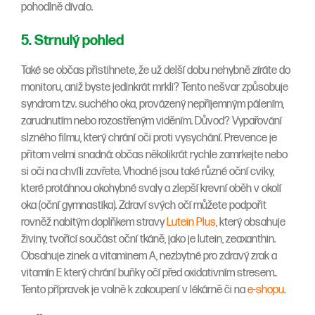
pohodlně dívalo.
5. Strnulý pohled
Také se občas přistihnete, že už delší dobu nehybně zíráte do
monitoru, aniž byste jedinkrát mrkli? Tento nešvar způsobuje
syndrom tzv. suchého oka, provázený nepříjemným pálením,
zarudnutím nebo rozostřeným viděním. Důvod? Vypařování
slzného filmu, který chrání oči proti vysychání. Prevence je
přitom velmi snadná: občas několikrát rychle zamrkejte nebo
si oči na chvíli zavřete. Vhodné jsou také různé oční cviky,
které protáhnou okohybné svaly a zlepší krevní oběh v okolí
oka (oční gymnastika). Zdraví svých očí můžete podpořit
rovněž nabitým doplňkem stravy
Lutein Plus
, který obsahuje
živiny, tvořící součást oční tkáně, jako je lutein, zeaxanthin.
Obsahuje zinek a vitaminem A, nezbytné pro zdravý zrak a
vitamín E který chrání buňky očí před oxidativním stresem..
Tento přípravek je volně k zakoupení v lékárně či na
e-shopu
.