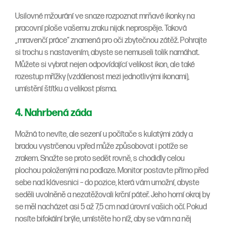
Usilovné mžourání ve snaze rozpoznat mrňavé ikonky na
pracovní ploše vašemu zraku nijak neprospěje. Taková
„mravenčí práce“ znamená pro oči zbytečnou zátěž. Pohrajte
si trochu s nastavením, abyste se nemuseli tolik namáhat.
Můžete si vybrat nejen odpovídající velikost ikon, ale také
rozestup mřížky (vzdálenost mezi jednotlivými ikonami),
umístění štítku a velikost písma.
4. Nahrbená záda
Možná to nevíte, ale sezení u počítače s kulatými zády a
bradou vystrčenou vpřed může způsobovat i potíže se
zrakem. Snažte se proto sedět rovně, s chodidly celou
plochou položenými na podlaze. Monitor postavte přímo před
sebe nad klávesnici – do pozice, která vám umožní, abyste
seděli uvolněně a nezatěžovali krční páteř. Jeho horní okraj by
se měl nacházet asi 5 až 7,5 cm nad úrovní vašich očí. Pokud
nosíte bifokální brýle, umístěte ho níž, aby se vám na něj