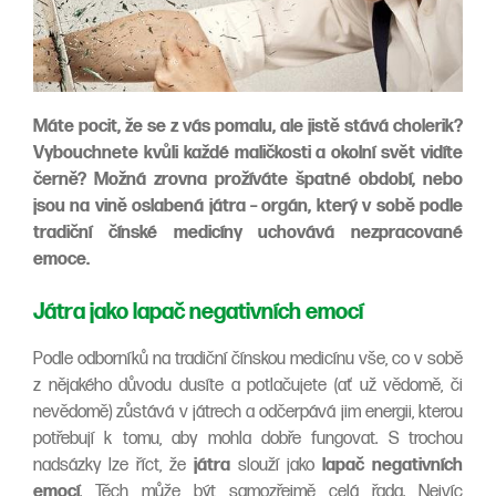
Máte pocit, že se z vás pomalu, ale jistě stává cholerik?
Vybouchnete kvůli každé maličkosti a okolní svět vidíte
černě? Možná zrovna prožíváte špatné období, nebo
jsou na vině oslabená játra – orgán, který v sobě podle
tradiční čínské medicíny uchovává nezpracované
emoce.
Játra jako lapač negativních emocí
Podle odborníků na tradiční čínskou medicínu vše, co v sobě
z nějakého důvodu dusíte a potlačujete (ať už vědomě, či
nevědomě) zůstává v játrech a odčerpává jim energii, kterou
potřebují k tomu, aby mohla dobře fungovat. S trochou
nadsázky lze říct, že
játra
slouží jako
lapač negativních
emocí
. Těch může být samozřejmě celá řada. Nejvíc