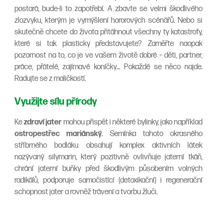
postará, bude-li to zapotřebí. A zbavte se velmi škodlivého
zlozvyku, kterým je vymýšlení hororových scénářů. Nebo si
skutečně chcete do života přitáhnout všechny ty katastrofy,
které si tak plasticky představujete? Zaměřte naopak
pozornost na to, co je ve vašem životě dobré – děti, partner,
práce, přátelé, zajímavé koníčky… Pokaždé se něco najde.
Radujte se z maličkostí.
Využijte sílu přírody
Ke
zdraví jater
mohou přispět i některé bylinky, jako například
ostropestřec mariánský
. Semínka tohoto okrasného
stříbrného bodláku obsahují komplex aktivních látek
nazývaný silymarin, který pozitivně ovlivňuje jaterní tkáň,
chrání jaterní buňky před škodlivým působením volných
radikálů, podporuje samočistící (detoxikační) i regenerační
schopnost jater a rovněž trávení a tvorbu žluči.