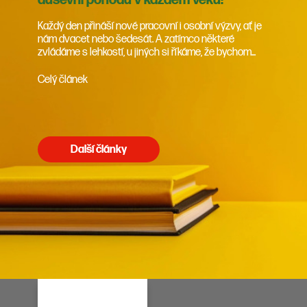
duševní pohodu v každém věku!
Každý den přináší nové pracovní i osobní výzvy, ať je
nám dvacet nebo šedesát. A zatímco některé
zvládáme s lehkostí, u jiných si říkáme, že bychom...
Celý článek
Další články