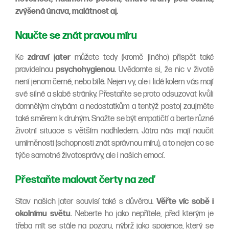
zvýšená únava, malátnost aj.
Naučte se znát pravou míru
Ke
zdraví jater
můžete tedy (kromě jiného) přispět také
pravidelnou
psychohygienou
. Uvědomte si, že nic v životě
není jenom černé, nebo bílé. Nejen vy, ale i lidé kolem vás mají
své silné a slabé stránky. Přestaňte se proto odsuzovat kvůli
domnělým chybám a nedostatkům a tentýž postoj zaujměte
také směrem k druhým. Snažte se být empatičtí a berte různé
životní situace s větším nadhledem. Játra nás mají naučit
umírněnosti (schopnosti znát správnou míru), a to nejen co se
týče samotné životosprávy, ale i našich emocí.
Přestaňte malovat čerty na zeď
Stav našich jater souvisí také s důvěrou.
Věřte víc sobě i
okolnímu světu
. Neberte ho jako nepřítele, před kterým je
třeba mít se stále na pozoru, nýbrž jako spojence, který se