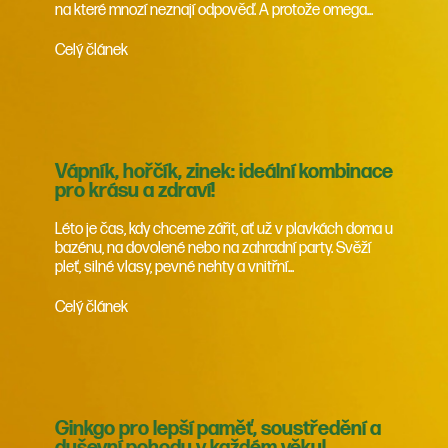
na které mnozí neznají odpověď. A protože omega...
Celý článek
Vápník, hořčík, zinek: ideální kombinace
pro krásu a zdraví!
Léto je čas, kdy chceme zářit, ať už v plavkách doma u
bazénu, na dovolené nebo na zahradní party. Svěží
pleť, silné vlasy, pevné nehty a vnitřní...
Celý článek
Ginkgo pro lepší paměť, soustředění a