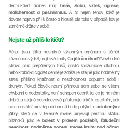
destruktivní účinek mají
hněv, zloba, vztek, agrese,
malichernost a pesimismus.
A to nejen tehdy, když je
dáváte najevo příliš často a hlasitě, ale také v případě, kdy je
záměrně držíte v sobě.
Nejste až příliš kritičtí?
Ačkoli jsou játra nesmírně výkonným orgánem s téměř
zázračnou výdrží, mají své limity.
Co játrům škodí?
Nevhodná
strava plná přepálených tuků, častá konzumace alkoholu,
nebo krabička cigaret denně je zatěžuje stejně jako nadměrný
stres, přílišná kritičnost a neschopnost odpustit sobě i
druhým. Pokud člověk neumí přijmout sám sebe, se všemi
chybami a nedostatky, není schopen ocenit to, co je na něm
dobré, a stejně nesmlouvavě přistupuje také k ostatním, pak
se s největší pravděpodobností bude potýkat s
oslabenými
játry
, která se v tělesné rovině projevují pestrou škálou
příznaků, jako je
bolest v pravém podžebří, žaludeční
nevolnost, nadměrné pocení, tmavé kruhy pod očima,