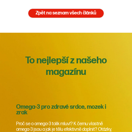
Zpět na seznam všech článků
To nejlepší z našeho
magazínu
Omega-3 pro zdravé srdce, mozek i
zrak
Proč se o omega-3 tolik mluví? K čemu vlastně
omega-3 jsou a jak je tělu efektivně doplnit? Otázky,