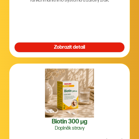
funkci imunitního systému a zdravý zrak.
Zobrazit detail
Biotin 300 µg
Doplněk stravy