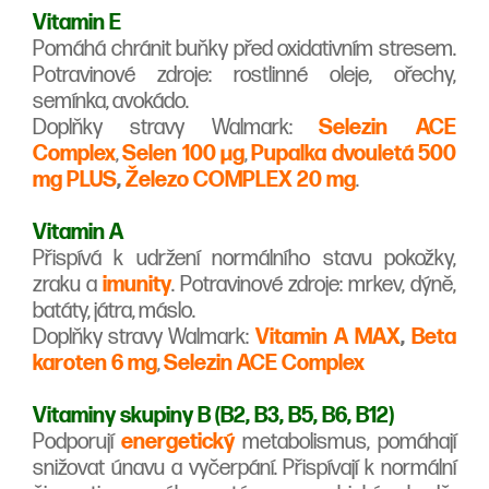
Vitamin E
Pomáhá chránit buňky před oxidativním stresem.
Potravinové zdroje: rostlinné oleje, ořechy,
semínka, avokádo.
Doplňky stravy Walmark:
Selezin ACE
Complex
,
Selen 100 µg
,
Pupalka dvouletá 500
mg PLUS
,
Železo COMPLEX 20 mg
.
Vitamin A
Přispívá k udržení normálního stavu pokožky,
zraku a
imunity
. Potravinové zdroje: mrkev, dýně,
batáty, játra, máslo.
Doplňky stravy Walmark:
Vitamin A MAX
,
Beta
karoten 6 mg
,
Selezin ACE Complex
Vitaminy skupiny B (B2, B3, B5, B6, B12)
Podporují
energetický
metabolismus, pomáhají
snižovat únavu a vyčerpání. Přispívají k normální