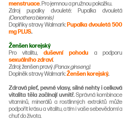
menstruace
. Pro jemnou a pružnou pokožku.
Zdroj pupalky dvouleté: Pupalka dvouletá
(Oenothera biennis)
Doplňky stravy Walmark:
Pupalka dvouletá 500
mg PLUS
.
Ženšen korejský
Pro vitalitu,
duševní pohodu
a podporu
sexuálního zdraví
.
Zdroj: ženšen pravý
(Panax ginseng)
.
Doplněk stravy Walmark:
Ž
enšen korejský
.
Zdravá pleť, pevné vlasy, silné nehty i celková
vitalita těla začínají uvnitř.
Správná kombinace
vitaminů, minerálů a rostlinných extraktů může
podpořit krásu a vitalitu, a tím i vaše sebevědomí a
chuť do života.