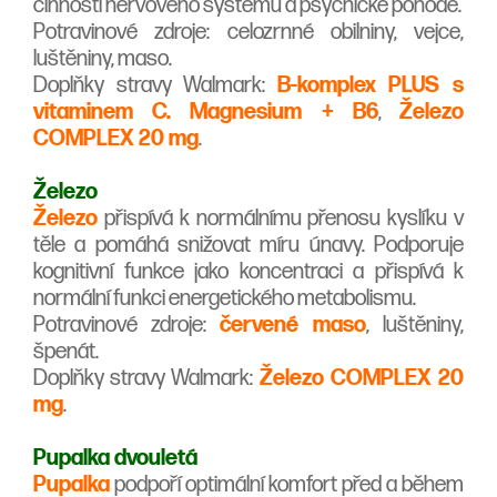
činnosti nervového systému a psychické pohodě.
Potravinové zdroje: celozrnné obilniny, vejce,
luštěniny, maso.
Doplňky stravy Walmark:
B-komplex PLUS s
vitaminem C.
Magnesium + B6
,
Železo
COMPLEX 20 mg
.
Železo
Železo
přispívá k normálnímu přenosu kyslíku v
těle a pomáhá snižovat míru únavy. Podporuje
kognitivní funkce jako koncentraci a přispívá k
normální funkci energetického metabolismu.
Potravinové zdroje:
červené maso
, luštěniny,
špenát.
Doplňky stravy Walmark:
Železo COMPLEX 20
mg
.
Pupalka dvouletá
Pupalka
podpoří optimální komfort před a během