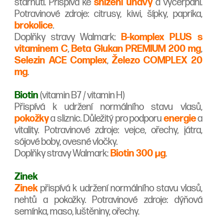
stárnutí. Přispívá ke
snížení únavy
a vyčerpání.
Potravinové zdroje: citrusy, kiwi, šípky, paprika,
brokolice
.
Doplňky stravy Walmark:
B-komplex PLUS s
vitaminem C
,
Beta Glukan PREMIUM 200 mg
,
Selezin ACE Complex
,
Železo COMPLEX 20
mg
.
Biotin
(vitamin B7 / vitamin H)
Přispívá k udržení normálního stavu vlasů,
pokožky
a sliznic. Důležitý pro podporu
energie
a
vitality. Potravinové zdroje: vejce, ořechy, játra,
sójové boby, ovesné vločky.
Doplňky stravy Walmark:
Biotin 300 µg
.
Zinek
Zinek
přispívá k udržení normálního stavu vlasů,
nehtů a pokožky. Potravinové zdroje: dýňová
semínka, maso, luštěniny, ořechy.