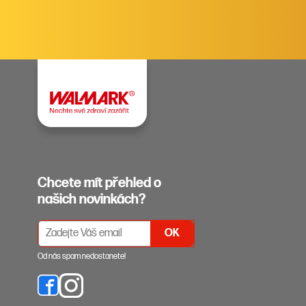
Chcete mít přehled o
našich novinkách?
PŘIHLÁŠENÍ K ODBĚRU NEWSLETTERŮ
Od nás spam nedostanete!