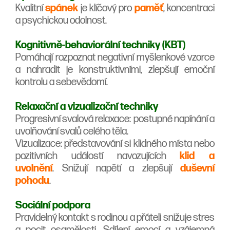
Kvalitní
spánek
je klíčový pro
paměť
, koncentraci
a psychickou odolnost.
Kognitivně-behaviorální techniky (KBT)
Pomáhají rozpoznat negativní myšlenkové vzorce
a nahradit je konstruktivními, zlepšují emoční
kontrolu a sebevědomí.
Relaxační a vizualizační techniky
Progresivní svalová relaxace:
postupné napínání a
uvolňování svalů celého těla.
Vizualizace: představování si klidného místa nebo
pozitivních událostí navozujících
klid a
uvolnění
. Snižují napětí a zlepšují
duševní
pohodu
.
Sociální podpora
Pravidelný kontakt s rodinou a přáteli snižuje stres
a pocit osamělosti. Sdílení emocí a vzájemná