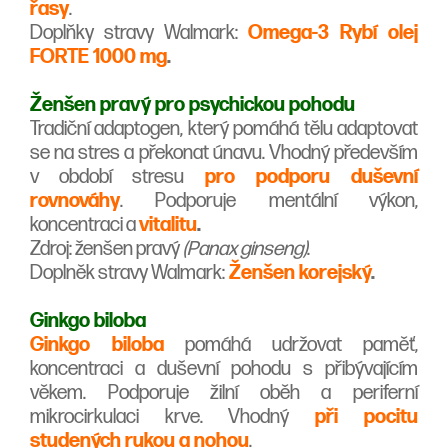
řasy
.
Doplňky stravy Walmark:
Omega-3 Rybí olej
FORTE 1000 mg
.
Ženšen pravý pro psychickou pohodu
Tradiční adaptogen, který pomáhá tělu adaptovat
se na stres a překonat únavu. Vhodný především
v období stresu
pro podporu duševní
rovnováhy
. Podporuje mentální výkon,
koncentraci a
vitalitu
.
Zdroj: ženšen pravý
(Panax ginseng)
.
Doplněk stravy Walmark:
Ž
enšen korejský
.
Ginkgo biloba
Ginkgo biloba
pomáhá udržovat paměť,
koncentraci a duševní pohodu s přibývajícím
věkem. Podporuje žilní oběh a periferní
mikrocirkulaci krve. Vhodný
při pocitu
studených rukou a nohou
.