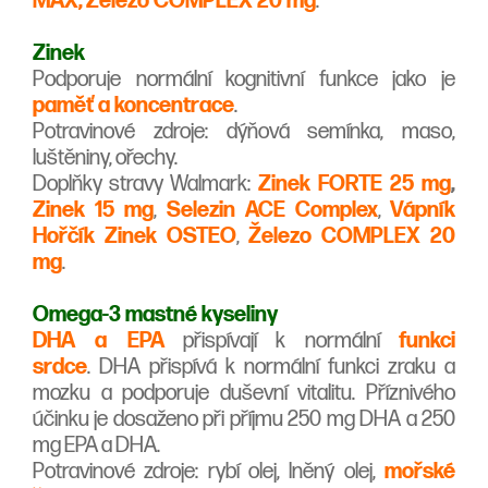
MAX,
Železo COMPLEX 20 mg
.
Zinek
Podporuje normální kognitivní funkce jako je
paměť a koncentrace
.
Potravinové zdroje: dýňová semínka, maso,
luštěniny, ořechy.
Doplňky stravy Walmark:
Zinek FORTE 25 mg
,
Zinek 15 mg
,
Selezin ACE Complex
,
Vápník
Hořčík Zinek OSTEO
,
Železo COMPLEX 20
mg
.
Omega-3 mastné kyseliny
DHA a EPA
přispívají k normální
funkci
srdce
. DHA přispívá k normální funkci zraku a
mozku a podporuje duševní vitalitu. Příznivého
účinku je dosaženo při příjmu 250 mg DHA a 250
mg EPA a DHA.
Potravinové zdroje: rybí olej, lněný olej,
mořské