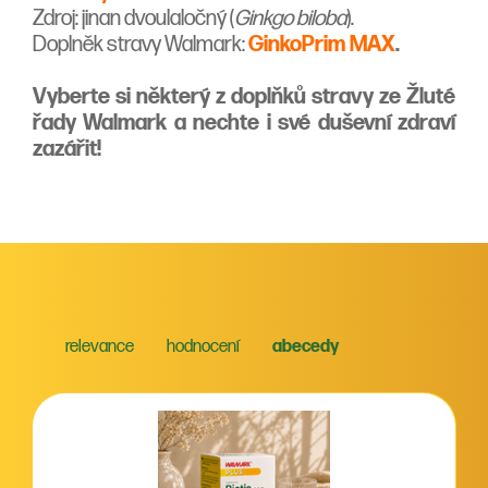
Zdroj: jinan dvoulaločný (
Ginkgo biloba
).
Doplněk stravy Walmark:
GinkoPrim MAX
.
Vyberte si některý z doplňků stravy ze Žluté
řady Walmark a nechte i své duševní zdraví
zazářit!
relevance
hodnocení
abecedy