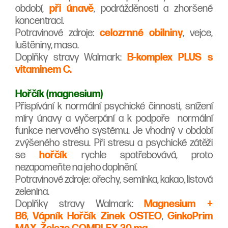
období,
při únavě
, podrážděnosti a zhoršené
koncentraci.
Potravinové zdroje:
celozrnné obilniny
, vejce,
luštěniny, maso.
Doplňky stravy Walmark:
B-komplex PLUS s
vitaminem C.
Hořčík (magnesium)
Přispívání k normální psychické činnosti, snížení
míry únavy a vyčerpání a k podpoře normální
funkce nervového systému. Je vhodný v období
zvýšeného stresu. Při stresu a psychické zátěži
se
hořčík
rychle spotřebovává, proto
nezapomeňte na jeho doplnění.
Potravinové zdroje:
ořechy, semínka, kakao, listová
zelenina.
Doplňky stravy Walmark:
Magnesium +
B6
,
Vápník Hořčík Zinek OSTEO
,
GinkoPrim