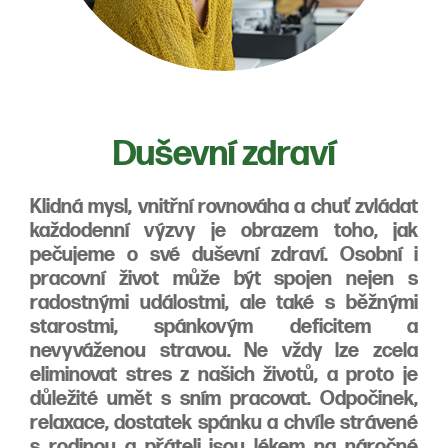
Duševní zdraví
Klidná mysl, vnitřní rovnováha a chuť zvládat
každodenní výzvy je obrazem toho, jak
pečujeme o své duševní zdraví. Osobní i
pracovní život může být spojen nejen s
radostnými událostmi, ale také s běžnými
starostmi, spánkovým deficitem a
nevyváženou stravou. Ne vždy lze zcela
eliminovat stres z našich životů, a proto je
důležité umět s sním pracovat. Odpočinek,
relaxace, dostatek spánku a chvíle strávené
s rodinou a přáteli jsou lékem na náročné