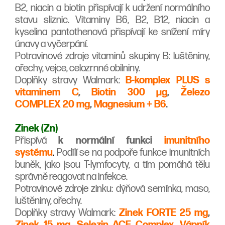
B2, niacin a biotin přispívají k udržení normálního
stavu sliznic. Vitaminy B6, B2, B12, niacin a
kyselina pantothenová přispívají ke snížení míry
únavy a vyčerpání.
Potravinové zdroje vitaminů skupiny B: luštěniny,
ořechy, vejce, celozrnné obilniny.
Doplňky stravy Walmark:
B-komplex PLUS s
vitaminem C
,
Biotin 300 µg
,
Železo
COMPLEX 20 mg
,
Magnesium + B6
.
Zinek (Zn)
Přispívá
k normální funkci
imunitního
systému
.
Podílí se na podpoře funkce imunitních
buněk, jako jsou T-lymfocyty, a tím pomáhá tělu
správně reagovat na infekce.
Potravinové zdroje zinku: dýňová semínka, maso,
luštěniny, ořechy.
Doplňky stravy Walmark:
Zinek FORTE 25 mg
,
Zinek 15 mg
,
Selezin ACE Complex
,
Vápník