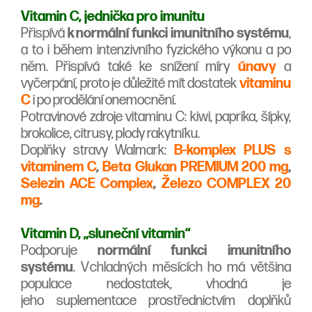
Vitamin C, jednička pro imunitu
Přispívá
k normální funkci imunitního systému
,
a to i během intenzivního fyzického výkonu a po
něm. Přispívá také ke snížení míry
únavy
a
vyčerpání, proto je důležité mít dostatek
vitaminu
C
i po prodělání onemocnění.
Potravinové zdroje vitaminu C: kiwi, paprika, šípky,
brokolice, citrusy, plody rakytníku.
Doplňky stravy Walmark:
B-komplex PLUS s
vitaminem C
,
Beta Glukan PREMIUM 200 mg
,
Selezin ACE Complex
,
Železo COMPLEX 20
mg
.
Vitamin D, „sluneční vitamin“
Podporuje
normální funkci imunitního
systému
. V chladných měsících ho má většina
populace nedostatek, vhodná je
jeho suplementace prostřednictvím doplňků