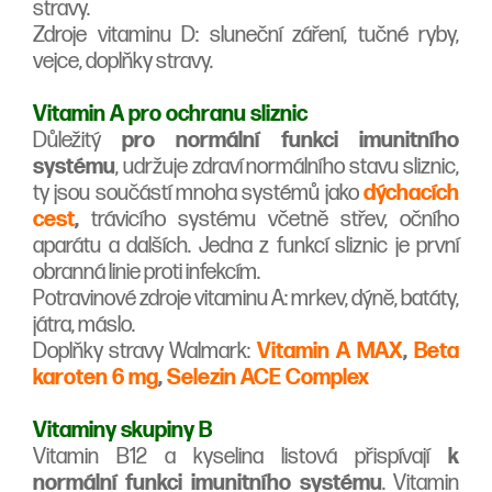
stravy.
Zdroje vitaminu D: sluneční záření, tučné ryby,
vejce, doplňky stravy.
Vitamin A pro ochranu sliznic
Důležitý
pro normální funkci imunitního
systému
, udržuje zdraví normálního stavu sliznic,
ty jsou součástí mnoha systémů jako
dýchacích
cest
,
trávicího systému včetně střev, očního
aparátu a dalších. Jedna z funkcí sliznic je první
obranná linie proti infekcím.
Potravinové zdroje vitaminu A: mrkev, dýně, batáty,
játra, máslo.
Doplňky stravy Walmark:
Vitamin A MAX
,
Beta
karoten 6 mg
,
Selezin ACE Complex
Vitaminy skupiny B
Vitamin B12 a kyselina listová přispívají
k
normální funkci imunitního systému
. Vitamin