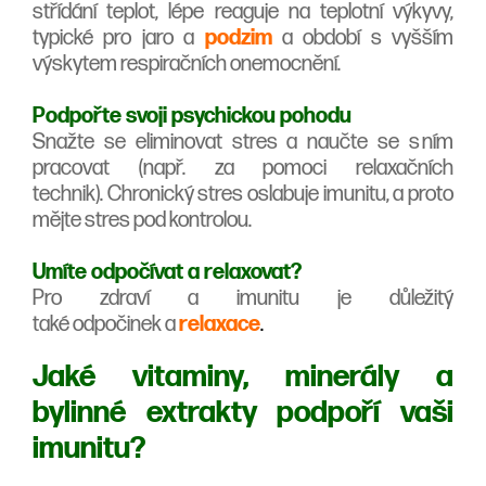
střídání teplot, lépe reaguje na teplotní výkyvy,
typické pro jaro a
podzim
a období s vyšším
výskytem respiračních onemocnění.
Podpořte svoji psychickou pohodu
Snažte se eliminovat stres a naučte se s ním
pracovat (např. za pomoci relaxačních
technik). Chronický stres oslabuje imunitu, a proto
mějte stres pod kontrolou.
Umíte odpočívat a relaxovat?
Pro zdraví a imunitu je důležitý
také odpočinek a
relaxace
.
Jaké vitaminy, minerály a
bylinné extrakty podpoří vaši
imunitu?