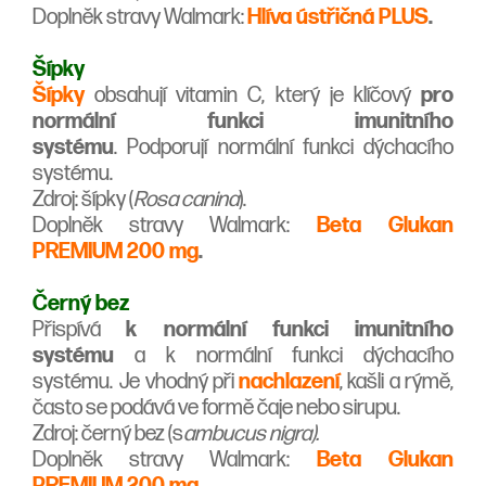
Doplněk stravy Walmark:
Hlíva ústřičná PLUS
.
Šípky
Šípky
obsahují vitamin C, který je klíčový
pro
normální funkci imunitního
systému
. Podporují normální funkci dýchacího
systému.
Zdroj: šípky (
Rosa canina
).
Doplněk stravy Walmark:
Beta Glukan
PREMIUM 200 mg
.
Černý bez
Přispívá
k normální funkci imunitního
systému
a k normální funkci dýchacího
systému. Je vhodný při
nachlazení
, kašli a rýmě,
často se podává ve formě čaje nebo sirupu.
Zdroj: černý bez (s
ambucus nigra).
Doplněk stravy Walmark:
Beta Glukan
PREMIUM 200 mg
.