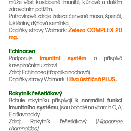
může vést k oslabené imunitě, k únavě a dalším
zdravotním potížím.
Potravinové zdroje železa: červené maso, špenát,
luštěniny, dýňová semínka.
Doplňky stravy Walmark:
Železo COMPLEX 20
mg
.
Echinacea
Podporuje
imunitní systém
a přispívá
k respiračnímu zdraví. ​
Zdroj: Echinacea (třapatka nachová).
Doplňky stravy Walmark:
Hlíva ústřičná PLUS
.
Rakytník řešetlákový
Bobule rakytníku přispívají
k normální funkci
imunitního systému
, jsou bohaté na vitamin C, A,
E a flavonoidy.
Zdroj: Rakytník řešetlákový (
Hippophae
rhamnoides).