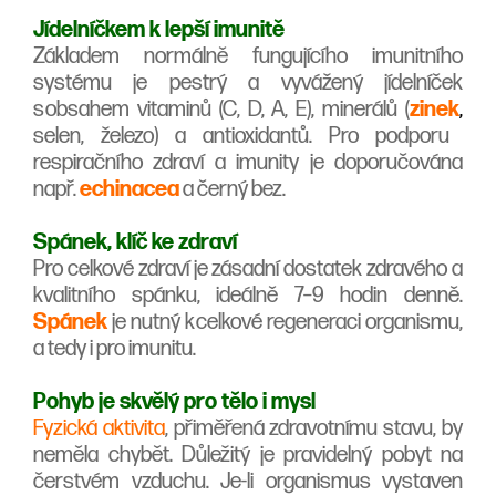
Jídelníčkem k lepší imunitě
Základem normálně fungujícího imunitního
systému je pestrý a vyvážený jídelníček
s obsahem vitaminů (C, D, A, E), minerálů (
zinek
,
selen, železo) a antioxidantů. Pro podporu
respiračního zdraví a imunity je doporučována
např.
echinacea
a černý bez.
Spánek, klíč ke zdraví
Pro celkové zdraví je zásadní dostatek zdravého a
kvalitního spánku, ideálně 7–9 hodin denně.
Spánek
je nutný k celkové regeneraci organismu,
a tedy i pro imunitu.
Pohyb je skvělý pro tělo i mysl
Fyzická aktivita
, přiměřená zdravotnímu stavu, by
neměla chybět. Důležitý je pravidelný pobyt na
čerstvém vzduchu. Je-li organismus vystaven