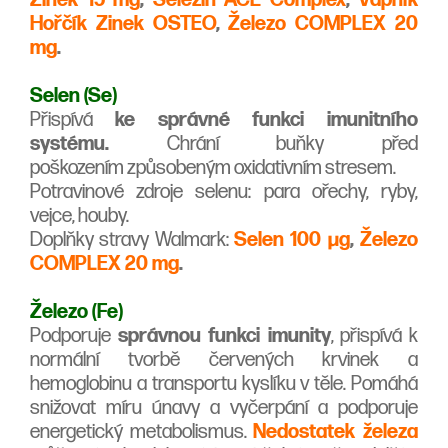
Hořčík Zinek OSTEO
,
Železo COMPLEX 20
mg
.
Selen (Se)
Přispívá
ke správné funkci imunitního
systému.
Chrání buňky před
poškozením způsobeným oxidativním stresem.
Potravinové zdroje selenu: para ořechy, ryby,
vejce, houby.
Doplňky stravy Walmark:
Selen 100 µg
,
Železo
COMPLEX 20 mg
.
Železo (Fe)
Podporuje
správnou funkci imunity
, přispívá k
normální tvorbě červených krvinek a
hemoglobinu a transportu kyslíku v těle. Pomáhá
snižovat míru únavy a vyčerpání a podporuje
energetický metabolismus.
Nedostatek železa