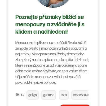
Poznejte příznaky blížící se
menopauzy a zvládněte ji s
klidem a nadhledem!
Menopauza je přirozenou součástí života každé
ženy, ale přesto ji mnoho žen vnímá s obavami a
nejistotou. Menopauza není žádný dramatický
zlom, který nastane přes noc, ale spíše tichý host,
který se nenápadně usadí v životě ženy a začne
dělat malé změny. Když víte, co se s vaším tělem
děje, můžete menopauzu zvládnout ve větší
psychické i fyzické pohodě.
Téma:
ginkgo
guarana
kosti
menopauza
pupalka