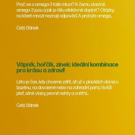
Proč se o omega-3 tolik mluví? K čemu vlastně
omega-3 jsou a jak je tělu efektivně doplnit? Otázky,
na které mnozí neznají odpověď. A protože omega...
Celý článek
Vápník, hořčík, zinek: ideální kombinace
pro krásu a zdraví!
Léto je čas, kdy chceme zářit, ať už v plavkách doma u
bazénu, na dovolené nebo na zahradní party. Svěží
pleť, silné vlasy, pevné nehty a vnitřní...
Celý článek