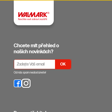
Chcete mít přehled o
našich novinkách?
PŘIHLÁŠENÍ K ODBĚRU NEWSLETTERŮ
Od nás spam nedostanete!