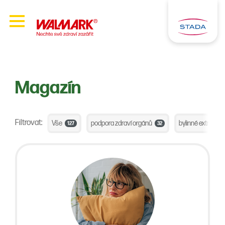
Magazín
Filtrovat:
Vše
podpora zdraví orgánů
bylinné extrakty
127
32