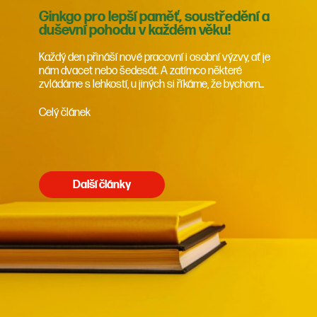
Ginkgo pro lepší paměť, soustředění a
duševní pohodu v každém věku!
Každý den přináší nové pracovní i osobní výzvy, ať je
nám dvacet nebo šedesát. A zatímco některé
zvládáme s lehkostí, u jiných si říkáme, že bychom...
Celý článek
Další články